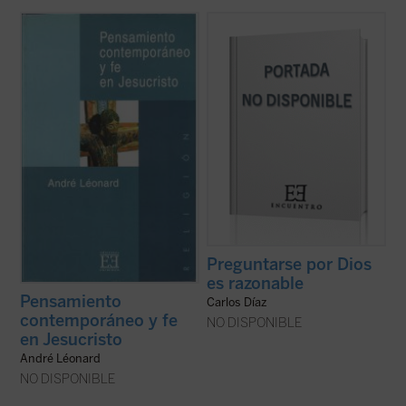
En la vasta feria de las ideas que constituye
Preguntarse por Dios
es, efectivamente,
hoy la cultura profana y cristiana de
razonable
. Ateos, agnósticos y, por
Occidente, muchos buscan ---en vano---
supuesto, creyentes de distintas religiones,
puntos de referencia y se quejan de no
incluyen en sus pensamientos del día a día
encontrarlos. André Léonard, en vez de
dudas y cuestiones relativas al título de
lamentarse por la confusión de los ...
(ver
este interesante ensayo....
(ver ficha)
ficha)
Preguntarse por Dios
es razonable
Pensamiento
Carlos Díaz
contemporáneo y fe
NO DISPONIBLE
en Jesucristo
André Léonard
NO DISPONIBLE