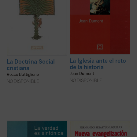
La Iglesia ante el reto
La Doctrina Social
de la historia
cristiana
Jean Dumont
Rocco Buttiglione
NO DISPONIBLE
NO DISPONIBLE
«Se habla hoy mucho de pluralismo. Pero
Este libro es fruto de la conjunción entre
es legítimo preguntarse si ha habido una
experiencia pastoral intensa y reflexión
época menos pluralista que la que estamos
teológica de primera mano en una misma