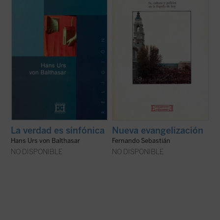
viviendo. En la actual crisis de la Iglesia, los
persona.
programas y las consignas habituales, por
En el marco de una visión eclesial de
más dispares que sean, se ...
(ver ficha)
conjunto, el autor reflexiona sobre la
situación espiritual de la ...
(ver ficha)
La verdad es sinfónica
Nueva evangelización
Hans Urs von Balthasar
Fernando Sebastián
NO DISPONIBLE
NO DISPONIBLE