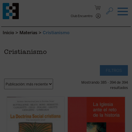
Saltar al contenido.
Club Encuentro
Inicio
>
Materias
>
Cristianismo
Cristianismo
FILTROS
Mostrando 385 - 394 de 394
resultados
«La Iglesia conoce, gracias al Evangelio, la
A lo largo de los siglos, cada escuela de
verdad sobre el hombre. Esta consiste en
pensamiento ha intentado hacer coincidir la
una antropología que la Iglesia no cesa de
historia con sus propias tesis,
profundizar y de comunicar. La afirmación
desfigurando los hechos e incluso
primordial de esta antropología es que el
inventándolos cuando parecía necesario.
hombre es imagen de Dios, que es ...
(ver
ficha)
Desde hace más de veinte años, Jean
Dumont ...
(ver ficha)