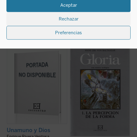
TEMPORALMENTE
Juan Gutiérrez
Aceptar
Consultar si este libro está disponible en
NO DISPONIBLE
impresión bajo demanda
TEMPORALMENTE
Rechazar
Consultar si este libro está disponible en
impresión bajo demanda
Preferencias
Nota preliminar, colaboración y epílogo de
«El propósito de la presente obra es
Ceferino Martínez Santamarta.
desarrollar la teología cristiana a la luz del
llamó a Miguel de Unamuno el gran Filólogo
tercer trascendental, es decir, completar la
alemán E. R. Curtius. Han sido las
visión del
verum
y del
bonum
mediante la
concuiencias religiosas de los hombres
del
pulchrum
. Mostraremos hasta qué
sinceros que se encaran con su destino
punto el abandono ...
(ver ficha)
último ...
(ver ficha)
Unamuno y Dios
Enrique Rivera Ventosa