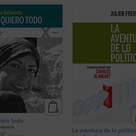
a de Marta, una larga carrera de
Julien Freund sabe perfectamente 
 veintisiete años, se tornará
condición humana es irreductible
ica y lúcida con la reaparición de
conflictual, que es lugar de
ermedad que la llevaría a la muerte
antagonismos imprevisibles y que
os después. Marta afrontará esta
ninguna racionalización puede reso
stancia como ocasión para vivir ...
sus tensiones constitutivas. Despu
icha)
haber reflexionado sobre ...
(ver fic
iero todo
llavista
La aventura de lo polític
0
€
IVA incluido