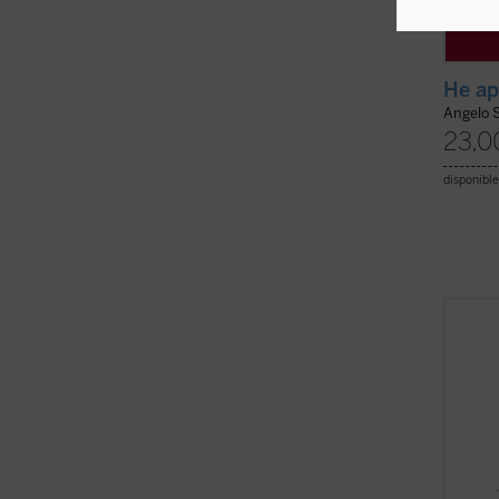
He ap
Angelo S
23,0
disponible
Flanne
conten
Dios».
hacien
termin
diario
vida....