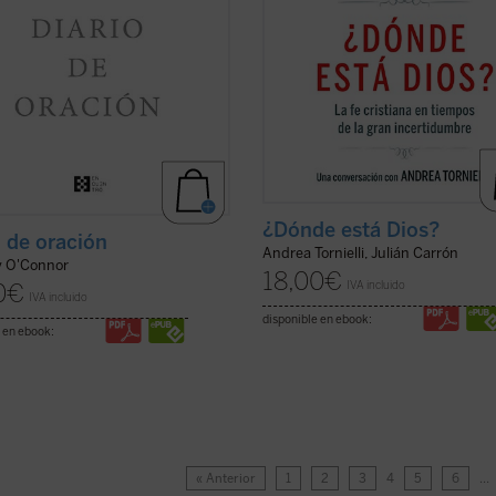
¿Dónde está Dios?
o de oración
Andrea Tornielli, Julián Carrón
y O'Connor
18,00
€
IVA incluido
0
€
IVA incluido
disponible en ebook:
 en ebook:
« Anterior
1
2
3
4
5
6
…