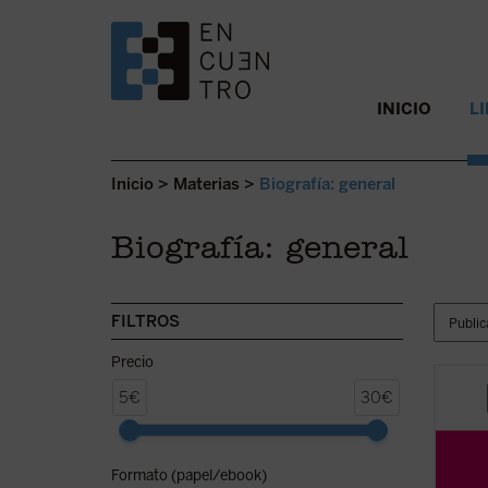
SALTAR AL CONTENIDO.
INICIO
L
Inicio
>
Materias
>
Biografía: general
Biografía: general
FILTROS
Precio
La exp
5€
30€
y la p
aborda
conver
Formato (papel/ebook)
contro