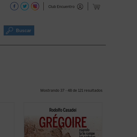
Club Encuentro
Buscar
Mostrando 37 - 48 de 121 resultados
a
Grégoire Ahongbonon ha realizado un
pequeño milagro en Costa de Marfil,
Benín, Togo y Burkina Faso: rescatar en
 la
tan solo veinticinco años a sesenta mil
bía
personas con enfermedad mental,