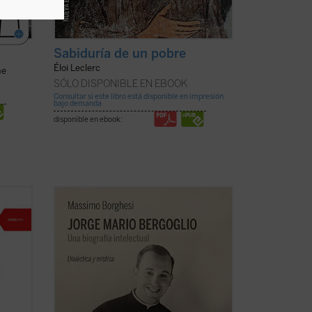
Sabiduría de un pobre
Éloi Leclerc
ne
SÓLO DISPONIBLE EN EBOOK
Consultar si este libro está disponible en impresión
bajo demanda
disponible en ebook:
Se presenta por primera vez al lector
i,
una exposición y un análisis detallado de
munión
la formación intelectual de Jorge Mario
1--
Bergoglio, lo que permite comprender la
mirada amplia y de carácter poliédrico
 de la
que marca el actual pontificado del papa
...
(ver ficha)