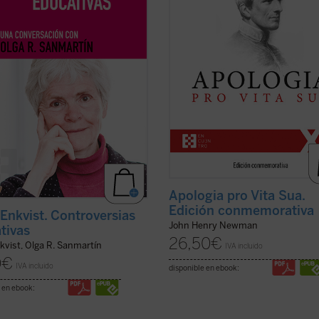
ión: la tensión entre el modelo
causado en Inglaterra su conversió
vo y el diferenciado, ...
(ver ficha)
catolicismo. La presente ...
(ver fich
Apologia pro Vita Sua.
Edición conmemorativa
 Enkvist. Controversias
John Henry Newman
tivas
26,50
€
kvist, Olga R. Sanmartín
IVA incluido
0
€
IVA incluido
disponible en ebook:
 en ebook: