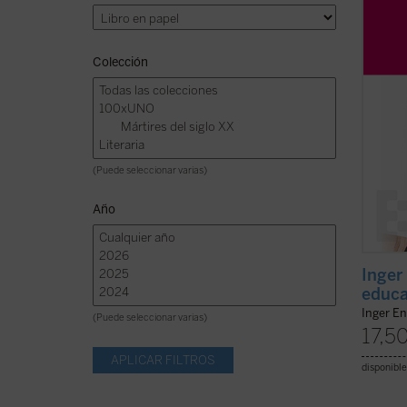
educac
inclusi
Colección
(Puede seleccionar varias)
Año
Inger
educa
Inger En
(Puede seleccionar varias)
17,5
disponible