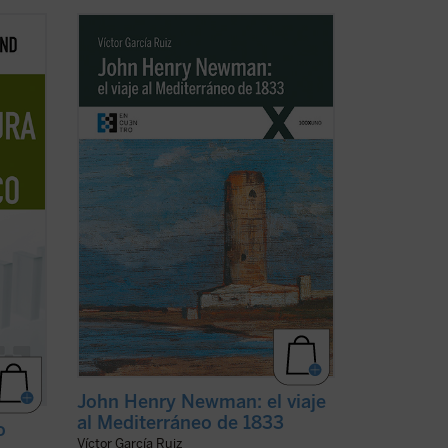
que la
Partiendo de las cartas que John Henry
mente
Newman escribió a su familia y amigos
previamente y durante su viaje por el
Mediterráneo de 1833, el autor del libro
lver
traza los orígenes, el desarrollo y las
és de
consecuencias de la verdadera odisea
ha)
interior ...
(ver ficha)
John Henry Newman: el viaje
al Mediterráneo de 1833
o
Víctor García Ruiz