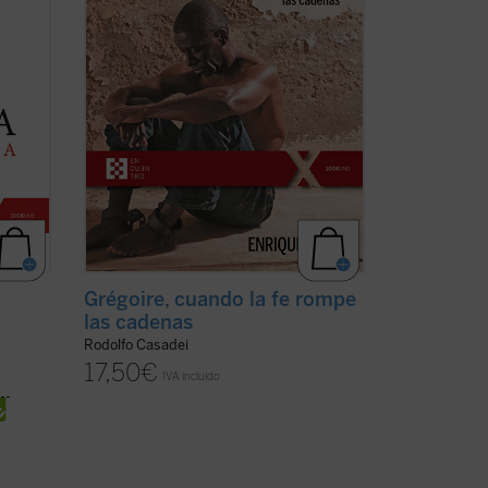
n al
estigmatizadas, marginadas,
a)
encadenadas por ser ...
(ver ficha)
Grégoire, cuando la fe rompe
las cadenas
Rodolfo Casadei
17,50
€
IVA incluido