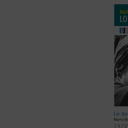
La vid
apenas
dramát
la enf
dos añ
circun
(ver f
Lo qu
Marta Be
13,0