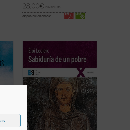
28,00
€
IVA incluido
disponible en ebook:
Thomas
En este gran clásico de la literatura
de
espiritual, el franciscano francés Éloi
ncilla
Leclerc lleva a cabo una entrañable
ual de
relectura de la «sabiduría» del Pobrecillo
njes
de Asís, llena de fuerte sensibilidad
n ...
poética y con una perspectiva
totalmente ...
(ver ficha)
ias