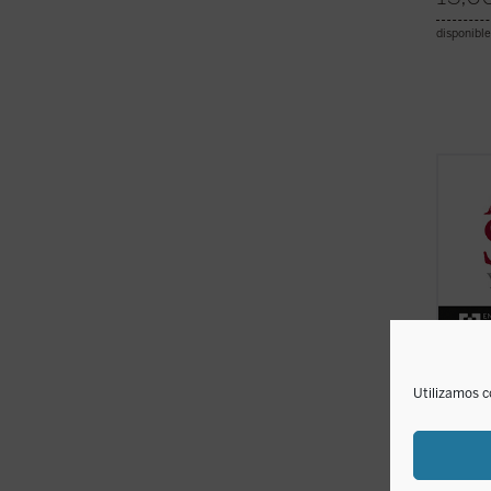
disponible
En est
period
Angelo
aspect
la tray
socied
siglo. .
Utilizamos c