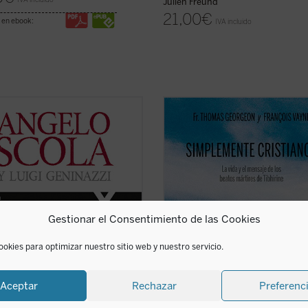
Julien Freund
21,00
€
 en ebook:
IVA incluido
a amplia conversación con el
En
Simplemente cristianos
, el P. 
ista Luigi Geninazzi el cardenal
Georgeon, postulador de su causa 
 Scola aborda, junto con los
beatificación, presenta de forma se
os centrales de su itinerario vital,
pero profunda el semblante espirit
ectoria y situación de la Iglesia y la
los siete mártires de Tibhirine, mo
ad europea en el último medio
trapenses cuyas vidas nos ofrecen u
..
(ver ficha)
(ver ficha)
Gestionar el Consentimiento de las Cookies
ookies para optimizar nuestro sitio web y nuestro servicio.
Aceptar
Rechazar
Preferenc