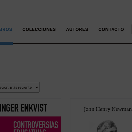
IBROS
COLECCIONES
AUTORES
CONTACTO
erta educativa sueca Inger Enkvist
Considerada una obra cumbre de l
eriodista Olga R. Sanmartín
literatura autobiográfica universal,
n en esta larga e intensa
supuso para su autor la anhelada
sación las cuestiones más
oportunidad de defenderse frente a
vertidas en el terreno de la
incomprensión y el rechazo que ha