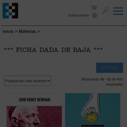
Saltar al contenido.
Club Encuentro
Inicio
>
Materias
>
*** FICHA DADA DE BAJA ***
FILTROS
Mostrando 49 - 60 de 450
resultados
Hábilmente escrito y muy diáfano, el libro
Alrededor del género se ha abierto una
presenta, acompañado de las notas de los
enorme brecha que separa a padres e
editores, la propuesta de Newman como
hijos, nietos y abuelos. No hay quien se
una invitación a la reflexión sobre el ser y
entienda y se escuche. En las familias es
misión de la universidad que no olvide las
motivo de disputa, los hijos no se sienten
raíces que la sustentan....
(ver ficha)
acogidos y los padres se frustran ante
ideas ...
(ver ficha)