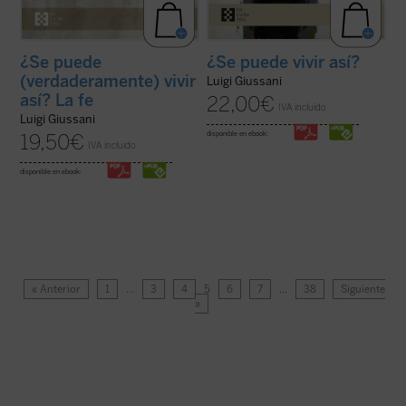
¿Se puede
¿Se puede vivir así?
(verdaderamente) vivir
Luigi Giussani
así? La fe
22,00
€
IVA incluido
Luigi Giussani
disponible en ebook:
19,50
€
IVA incluido
disponible en ebook:
« Anterior
1
…
3
4
5
6
7
…
38
Siguiente
»