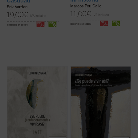
Castidad
Marcos Pou Gallo
Erik Varden
11,00
€
19,00
€
IVA incluido
IVA incluido
disponible en ebook:
disponible en ebook:
A modo de comentario,
¿Se puede
Un libro en el que el genio del autor brilla
(verdaderamente) vivir así?
propone
especialmente, en un recorrido
diálogos entre el autor y grupos de jóvenes.
humanamente razonable y atractivo a
Este primer volumen, en palabras de
través de los conceptos principales que
Giussani, transita por estos tres senderos:
describen la existencia cristiana: fe
«fe, certeza de una presencia; ...
(ver ficha)
(libertad, obediencia), esperanza (pobreza,
confianza) y ...
(ver ficha)