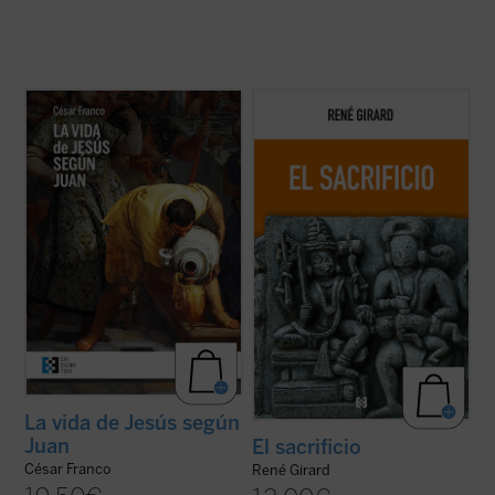
Este ensayo de Mons. César Franco ofrece
Esta nueva edición, publicada a modo de
con estilo diáfano y apasionado una
conmemoración por el centenario del
introducción a la vida de Jesús narrada en
nacimiento del autor, rescata un texto
el evangelio de Juan, que permite al lector
definitivo como piedra angular del edificio
acceder al texto sin complicaciones.
girardiano, pues el sacrificio no es un tema
Dividido en dos partes, la primera ...
(ver
cualquiera de la antropología o de la ...
(ver
ficha)
ficha)
La vida de Jesús según
Juan
El sacrificio
César Franco
René Girard