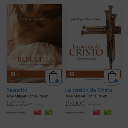
José Miguel García centra la atención
Un análisis atento de los relatos de la
sobre las dificultades o extrañezas
pasión de Cristo que aparecen en los
contenidas en los relatos evangélicos, que
cuatro evangelios canónicos revela
son los testimonios más explícitos acerca
llamativas diferencias, incluso
de lo que aconteció después de la muerte y
contradicciones, entre algunos de los
sepultura de Jesús de Nazaret. El ...
(ver
pasajes narrados en ellos. El autor de este
ficha)
libro ofrece, ...
(ver ficha)
Resucitó
La pasión de Cristo
José Miguel García Pérez
José Miguel García Pérez
18,00
€
19,00
€
IVA incluido
IVA incluido
disponible en ebook:
disponible en ebook: