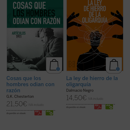
dedicados a la Navidad, la literatura, las
interpretación de la realidad actual, nos
sufragistas, la prensa, otros temas
ayuda a recuperar un modo realista de ver
habituales y nombres tan representativos
el fenómeno político, muy pegado a los
en el ...
(ver ficha)
hechos ...
(ver ficha)
Cosas que los
La ley de hierro de la
hombres odian con
oligarquía
razón
Dalmacio Negro
14,50
€
G.K. Chesterton
IVA incluido
21,50
€
IVA incluido
disponible en ebook:
disponible en ebook: