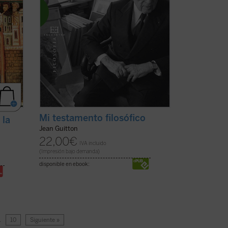
Mi testamento filosófico
 la
Jean Guitton
22,00
€
IVA incluido
(Impresión bajo demanda)
disponible en ebook:
…
10
Siguiente »