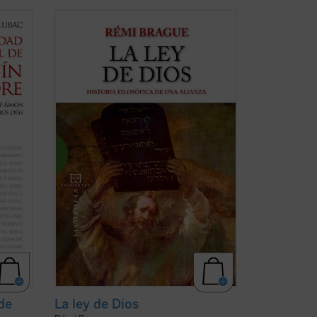
 Fiore
En este segundo libro de la trilogía
los
dedicada al saber del hombre a lo largo
de la historia, Rémi Brague describe la
larga génesis de la alianza entre Dios y la
amigo
ley, forjada en la Grecia antigua y en la
o de
tradición bíblica, y su desarrollo en ...
(ver
ficha)
 de
La ley de Dios