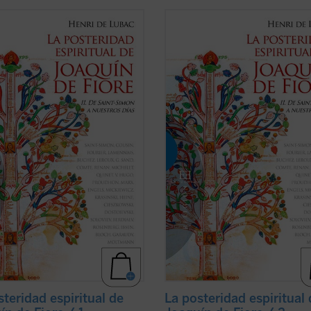
gmática figura de Joaquín de Fiore
La enigmática figura de Joaquín de
citado escaso interés entre los
ha suscitado escaso interés entre 
iadores de la exégesis y de la
historiadores de la exégesis y de la
ía. Sin embargo, este monje,
teología. Sin embargo, este monje,
or de una orden religiosa y amigo
fundador de una orden religiosa y 
 papas, fue el iniciador de uno de
de los papas, fue el iniciador de un
ver ficha)
los ...
(ver ficha)
steridad espiritual de
La posteridad espiritual