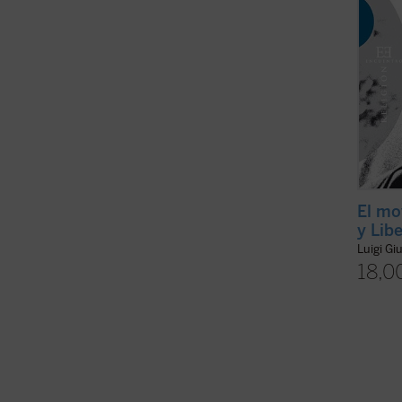
El mo
y Lib
Luigi Gi
18,0