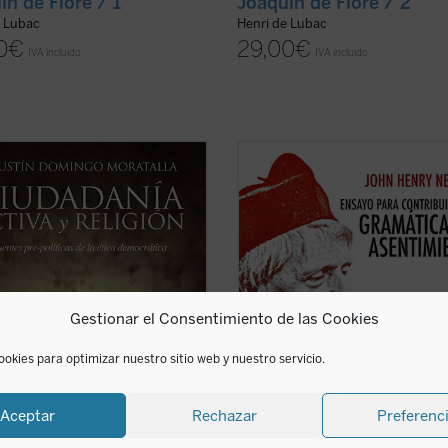
ín de Fiore / 1
Joaquín de Fiore / 2
e Lubac
Henri de Lubac
0
€
29,00
€
IVA incluido
IVA incluido
e los problemas más importantes
Edición revisada y anotada de la o
ética democrática es la clarificación
cumbre del Cardenal Newman.
pel que desempeñan las religiones
Dedicada a investigar el tipo de
esfera pública. Con la pretensión de
asentimiento propio de las certeza
r posiciones confesionalistas o
religiosas, y a medio camino entre 
as, la filosofía moral y ...
(ver ficha)
ensayo filosófico y apologético, la
Gramática del ...
(ver ficha)
Gestionar el Consentimiento de las Cookies
ookies para optimizar nuestro sitio web y nuestro servicio.
Aceptar
Rechazar
Preferenc