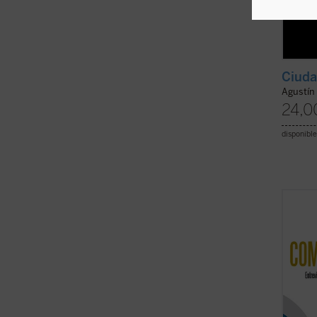
Ciuda
Agustín
24,0
disponible
Tras l
Giussa
Libera
Iglesi
de set
pedagó
modo .