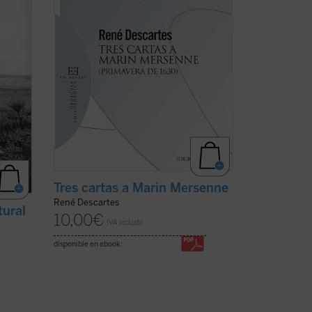
rlo
asegurar y publicar por todas partes que
a)
es Dios quien ha ...
(ver ficha)
Tres cartas a Marin Mersenne
René Descartes
tural
10,00
€
IVA incluido
disponible en ebook: