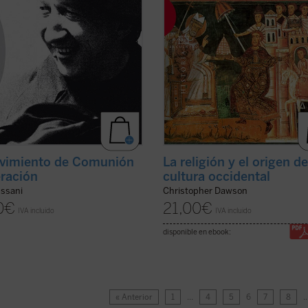
vimiento de Comunión
La religión y el origen de
eración
cultura occidental
ussani
Christopher Dawson
0
€
21,00
€
IVA incluido
IVA incluido
disponible en ebook:
« Anterior
1
…
4
5
6
7
8