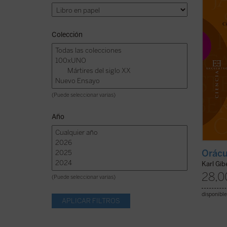
plante
pocos 
Colección
(Puede seleccionar varias)
Año
Orácu
Karl Gib
28,0
(Puede seleccionar varias)
disponible