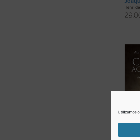
Joaqu
Henri d
29,0
Uno d
de la 
del pa
en la 
supera
laicist
Utilizamos c