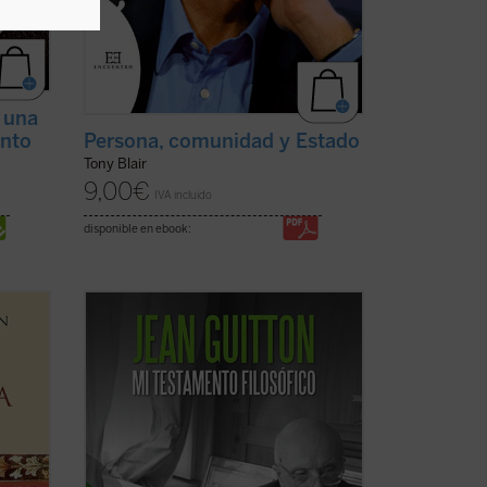
a una
Persona, comunidad y Estado
ento
Tony Blair
9,00
€
IVA incluido
disponible en ebook:
los
«La noche de mi muerte ocurrieron
 en el
cosas extrañas en mi apartamento
parisino...».
Un Jean Guitton casi centenario imagina
del
en
Mi testamento filosófico
su muerte,
nca
su entierro y su juicio. En su lecho de
muerte dialoga con Pascal sobre ...
(ver
ficha)