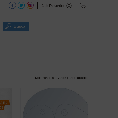
Club Encuentro
Buscar
Mostrando 61 - 72 de 110 resultados
l
«Las verdades matemáticas, a las que
as
vos llamáis eternas, han sido
establecidas por Dios y dependen
enteramente de Él, tanto como el resto
de las criaturas... No temáis, os lo ruego,