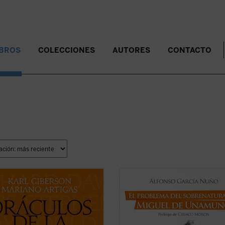
IBROS
COLECCIONES
AUTORES
CONTACTO
ncia forma parte de nuestra
El problema del sobrenatural
fin de
esión contemporánea del mundo y
hombre y su deseo ha sido una de l
stra esperanza en el futuro. Para
cuestiones centrales en la obra de
s ha desplazado a la religión, y los
Miguel de Unamuno, acaso la que
tes deben afrontar los desafíos
articule todo su pensamiento. Y