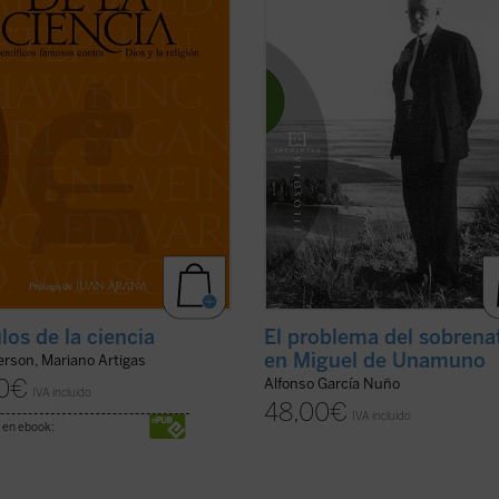
ados por la ciencia. Sin embargo,
probablemente haya que considera
tienen ...
(ver ficha)
como un pionero del que ...
(ver fich
los de la ciencia
El problema del sobrena
en Miguel de Unamuno
erson, Mariano Artigas
0
€
Alfonso García Nuño
IVA incluido
48,00
€
IVA incluido
 en ebook: