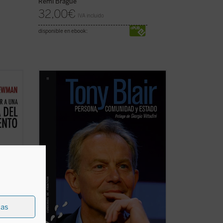
Rémi Brague
32,00
€
IVA incluido
disponible en ebook:
bra
«¿Cómo afrontaremos el problema de
los recursos que escasean? ¿Quién dará
voz a los pobres, a los desheredados, a
s
los prófugos, a los emigrantes? ¿Cómo
el
podremos hacer crecer la comprensión
en lugar de la ignorancia y la tolerancia
en lugar ...
(ver ficha)
ias