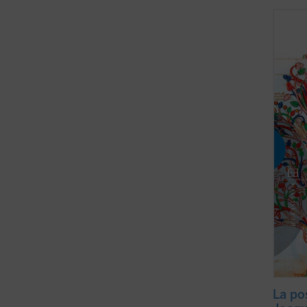
La eni
ha sus
histor
teolog
fundad
de los
los ...
(
La po