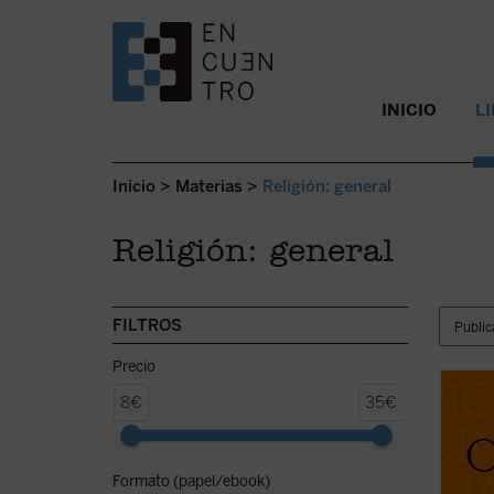
SALTAR AL CONTENIDO.
INICIO
L
Inicio
>
Materias
>
Religión: general
Religión: general
FILTROS
Precio
La cie
8€
35€
compr
de nue
alguno
Formato (papel/ebook)
creyen