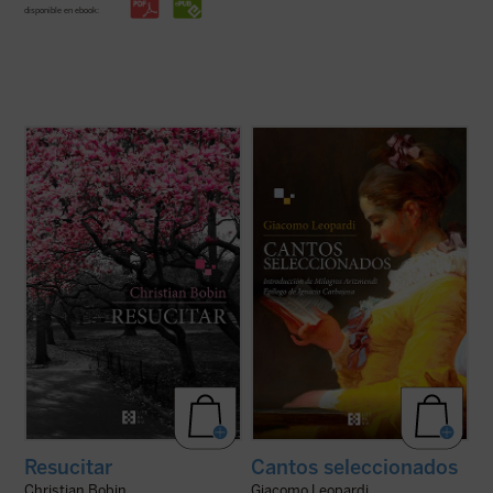
disponible en ebook:
En
Resucitar
, libro escrito con el
Esta selección de Leopardi propone al
inconfundible estilo fragmentario y a veces
lector, a través de la introducción de la
aforístico que caracteriza a Christian
profesora Milagros Arizmendi y del ensayo
Bobin, todas las páginas orbitan en torno a
conclusivo del catedrático de literatura
la muerte del padre del autor tras una larga
bíblica Ignacio Carbajosa, una original
enfermedad de Alzheimer. Una ...
(ver ficha)
mirada sobre la obra del poeta de ...
(ver
ficha)
Resucitar
Cantos seleccionados
Christian Bobin
Giacomo Leopardi