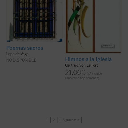
Poemas sacros
Lope de Vega
Himnos a la Iglesia
NO DISPONIBLE
Gertrud von Le Fort
21,00
€
IVA incluido
(Impresión bajo demanda)
1
2
Siguiente »