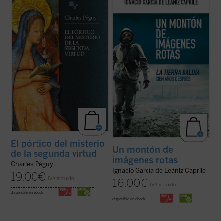
es una de las obras poéticas más intensas
La tierra baldía
de Eliot considerándola
de Charles Péguy, dedicada al misterio de
como poema-candil que alumbra posibles
la virtud teologal de la esperanza.
salidas del laberinto de la modernidad
Compuesto en uno de los momentos más
terminal y sus
imágenes rotas
. Y
oscuros de la vida del autor, es ...
(ver ficha)
constituye para nosotros un ...
(ver ficha)
El pórtico del misterio
Un montón de
de la segunda virtud
imágenes rotas
Charles Péguy
Ignacio García de Leániz Caprile
19,00
€
IVA incluido
16,00
€
IVA incluido
disponible en ebook:
disponible en ebook: