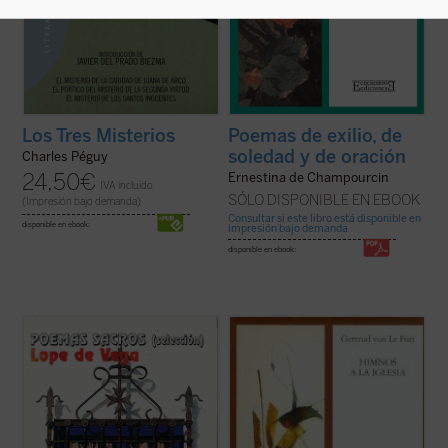
Los Tres Misterios
Poemas de exilio, de
soledad y de oración
Charles Péguy
24,50
€
Ernestina de Champourcin
IVA incluido
SÓLO DISPONIBLE EN EBOOK
(Impresión bajo demanda)
Consultar si este libro está disponible en
disponible en ebook:
impresión bajo demanda
disponible en ebook:
Las Rimas sacras (1614) consagran a
Una religiosidad perfumada de poesía
Lope como el gran autor hispánico de
impregnó, desde su primera infancia, el
sonetos de todos los tiempos y son texto
espíritu de Gertrud von le Fort.
fundacional de la lírica religiosa del
Barroco. Como en las primeras rimas,
Además de la
Biblia
y la
Imitación de Cristo
,
predomina el soneto entre una gran
un libro titulado
Tesoro de Canciones
variedad de formas ...
(ver ficha)
alimentaba la ...
(ver ficha)