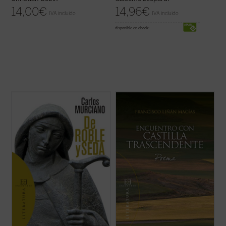
14,00
€
14,96
€
IVA incluido
IVA incluido
disponible en ebook:
En este libro, que un prestigioso jurado
Bajo la ficción poética de una colina junto al
distinguiera en su día, el autor profundiza,
Duero en un amanecer prodigioso, el autor
con tanto conocimiento como respeto, en la
sitúa su encuentro con personajes
obra de la Santa castellana, extrayendo de
representativos de la espiritualidad de
ella, para sus versos, lo esencial de su vida
Castilla de los siglos XIII al XVII: Gonzalo
y su pensamiento místico y ...
(ver ficha)
de Berceo, Jorge Manrique, Fray Luis ...
(ver ficha)