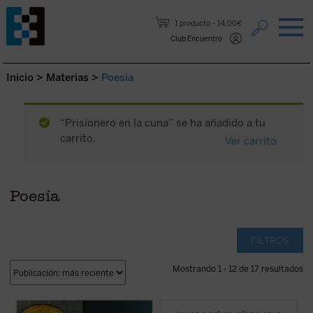
Saltar al contenido.
1 producto
14,00€
Club Encuentro
Inicio
>
Materias
>
Poesía
“Prisionero en la cuna” se ha añadido a tu
carrito.
Ver carrito
Poesía
FILTROS
Mostrando 1 - 12 de 17 resultados
El pórtico del misterio de la segunda virtud
El libro supone una aproximación fecunda a