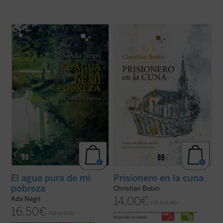
«Al acercarnos a la poesía de Ada Negri, a
En esta obra íntima y bellamente ilustrada,
un rostro que presenta rasgos fuertes
Christian Bobin evoca su infancia
aunque habitados por una secreta ternura,
transcurrida en Le Creusot, en la Borgoña
nos encontramos con una sorpresa: hay
francesa, ciudad de la que nunca se ha ido.
algo intacto que nos llega de sus versos,
La delicadeza, sabiduría y brevedad
una energía indómita, un reto que ...
(ver
aforísticas a las que acostumbra el autor ...
ficha)
(ver ficha)
El agua pura de mi
Prisionero en la cuna
pobreza
Christian Bobin
14,00
€
Ada Negri
IVA incluido
16,50
€
IVA incluido
disponible en ebook: