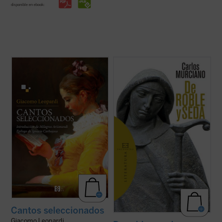
disponible en ebook:
Esta selección de Leopardi propone al
En este libro, que un prestigioso jurado
lector, a través de la introducción de la
distinguiera en su día, el autor profundiza,
profesora Milagros Arizmendi y del ensayo
con tanto conocimiento como respeto, en la
conclusivo del catedrático de literatura
obra de la Santa castellana, extrayendo de
bíblica Ignacio Carbajosa, una original
ella, para sus versos, lo esencial de su vida
mirada sobre la obra del poeta de ...
(ver
y su pensamiento místico y ...
(ver ficha)
ficha)
Cantos seleccionados
Giacomo Leopardi