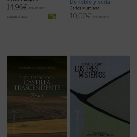
De roble y seda
14,96
€
Carlos Murciano
IVA incluido
10,00
€
IVA incluido
disponible en ebook:
Bajo la ficción poética de una colina junto al
Este volumen recoge tres de las
Duero en un amanecer prodigioso, el autor
principales obras poéticas del filósofo,
sitúa su encuentro con personajes
poeta y ensayista francés Charles Péguy,
representativos de la espiritualidad de
dedicadas a las virtudes teologales, que
Castilla de los siglos XIII al XVII: Gonzalo
constituyen «un único, arquitectónico y
de Berceo, Jorge Manrique, Fray Luis ...
sinfónico poema»: El misterio de la caridad
(ver ficha)
...
(ver ficha)