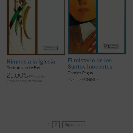
El misterio de los
Himnos a la Iglesia
Santos Inocentes
Gertrud von Le Fort
Charles Péguy
21,00
€
IVA incluido
NO DISPONIBLE
(Impresión bajo demanda)
1
2
Siguiente »