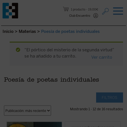
Saltar al contenido.
1 producto
19,00€
Club Encuentro
Inicio
>
Materias
>
Poesía de poetas individuales
“El pórtico del misterio de la segunda virtud”
se ha añadido a tu carrito.
Ver carrito
Poesía de poetas individuales
FILTROS
Mostrando 1 - 12 de 16 resultados
El pórtico del misterio de la segunda virtud
El libro supone una aproximación fecunda a