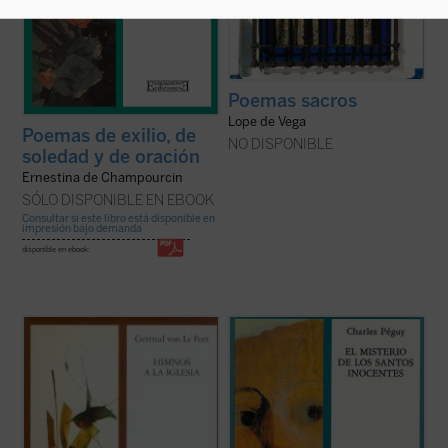
Poemas sacros
Lope de Vega
Poemas de exilio, de
NO DISPONIBLE
soledad y de oración
Ernestina de Champourcin
SÓLO DISPONIBLE EN EBOOK
Consultar si este libro está disponible en
impresión bajo demanda
disponible en ebook:
Una religiosidad perfumada de poesía
Innocentes pro Christo infantes occisi sunt
.
impregnó, desde su primera infancia, el
espíritu de Gertrud von le Fort.
«Esos inocentes han pagado por
mi hijo.
Además de la
Biblia
y la
Imitación de Cristo
,
Mientras ellos yacían en el
un libro titulado
Tesoro de Canciones
suelo...,
alimentaba la ...
(ver ficha)
En el polvo y en el barro...,
Abandonados sobre los cuerpos
de sus madres, ...
(ver ficha)