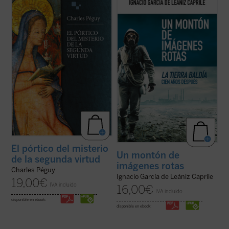
es una de las obras poéticas más intensas
La tierra baldía
de Eliot considerándola
de Charles Péguy, dedicada al misterio de
como poema-candil que alumbra posibles
la virtud teologal de la esperanza.
salidas del laberinto de la modernidad
Compuesto en uno de los momentos más
terminal y sus
imágenes rotas
. Y
oscuros de la vida del autor, es ...
(ver ficha)
constituye para nosotros un ...
(ver ficha)
El pórtico del misterio
Un montón de
de la segunda virtud
imágenes rotas
Charles Péguy
Ignacio García de Leániz Caprile
19,00
€
IVA incluido
16,00
€
IVA incluido
disponible en ebook:
disponible en ebook: