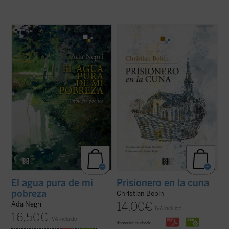
«Al acercarnos a la poesía de Ada Negri, a
En esta obra íntima y bellamente ilustrada,
un rostro que presenta rasgos fuertes
Christian Bobin evoca su infancia
aunque habitados por una secreta ternura,
transcurrida en Le Creusot, en la Borgoña
nos encontramos con una sorpresa: hay
francesa, ciudad de la que nunca se ha ido.
algo intacto que nos llega de sus versos,
La delicadeza, sabiduría y brevedad
una energía indómita, un reto que ...
(ver
aforísticas a las que acostumbra el autor ...
ficha)
(ver ficha)
El agua pura de mi
Prisionero en la cuna
pobreza
Christian Bobin
14,00
€
Ada Negri
IVA incluido
16,50
€
IVA incluido
disponible en ebook: