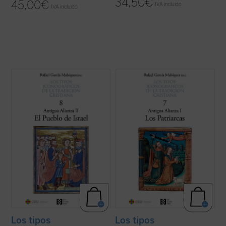
34,50
€
45,00
€
IVA incluido
IVA incluido
Este octavo volumen de la colección «Los
Este séptimo volumen de la colección «Los
tipos iconográficos de la tradición
tipos iconográficos de la tradición
cristiana» es el segundo de los seis de la
cristiana» es el primero de los seis de la
mencionada colección que estará dedicado
mencionada colección que estará dedicado
al Antiguo Testamento en el arte cristiano.
al Antiguo Testamento en el arte cristiano.
Conforma el conjunto de tipos ...
(ver ficha)
Este primer volumen, dedicado ...
(ver
ficha)
Los tipos
Los tipos