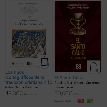
En el presente volumen, se estudian
Desde los testimonios de los peregrinos a
aquellos tipos iconográficos derivados del
Tierra Santa hasta los depósitos reales,
El
Levítico, los Números, el Deuteronomio y
Santo Cáliz. Una historia real
recorre más
Josué. El conjunto de estos cuatro libros
de dos mil años de historia, fe y poder a
conforma una unidad, cuyo sentido es la
través del objeto sagrado más buscado del
historia del pueblo de Israel de camino ...
cristianismo. Esta ...
(ver ficha)
(ver ficha)
Los tipos
iconográficos de la
El Santo Cáliz
tradición cristiana / 10
Catalina Martín Lloris, Guillermo
Rafael García Mahíques
Gómez-Ferrer
48,00
€
20,00
€
IVA incluido
IVA incluido
disponible en ebook: