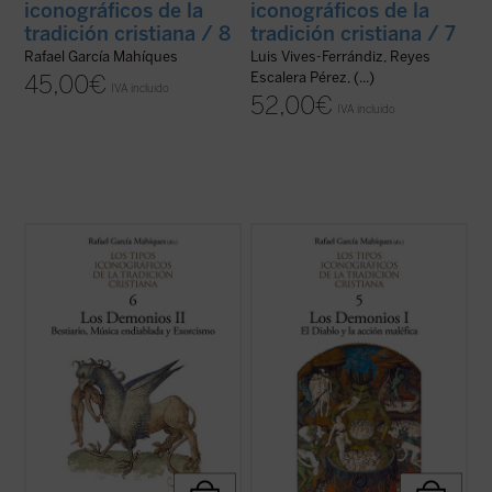
iconográficos de la
iconográficos de la
tradición cristiana / 8
tradición cristiana / 7
Rafael García Mahíques
Luis Vives-Ferrándiz, Reyes
Escalera Pérez, (...)
45,00
€
IVA incluido
52,00
€
IVA incluido
Este volumen se centra específicamente
Este volumen introduce al lector en la
en tres aspectos particulares de la
demonología cristiana y en las
iconografía diabólica: la representación de
características de la representación de lo
los demonios con aspecto animal (el
demoníaco en la visualidad de Occidente,
bestiario del Diablo), en cuanto artífices de
en el análisis de la visualidad de la caída de
la música endiablada (opuesta a la ...
(ver
los ángeles rebeldes, de sus ...
(ver ficha)
ficha)