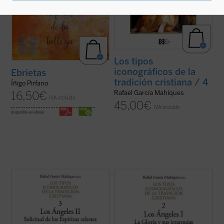
Los tipos
iconográficos de la
Ebrietas
tradición cristiana / 4
Íñigo Pirfano
Rafael García Mahíques
16,50
€
IVA incluido
45,00
€
IVA incluido
disponible en ebook:
Este tercer volumen de la colección «Los
Este segundo volumen del proyecto «Los
tipos iconográficos de la tradición
tipos iconográficos de la tradición
cristiana» es el segundo de la misma
cristiana» está dedicado a la
dedicado a la representación iconográfica
representación iconográfica de los
de los ángeles. En esta ocasión el contenido
ángeles, abordando concretamente el
se centra en la actividad angélica, es ...
(ver
concepto de la angelología cristiana y su
ficha)
formación, la ...
(ver ficha)