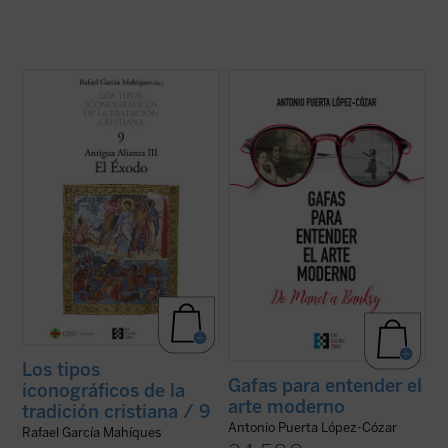
Este noveno volumen de la colección «Los
En el mundo del arte actual se exponen
tipos iconográficos de la tradición
muchas cosas extrañas. Se comprende
cristiana» está dedicado al Éxodo.
que a menudo los espectadores se
Continuamos aquí tratando sobre el
pregunten: ¿no es esto una tomadura de
Pentateuco, ahora con una aproximación
pelo? Este libro se abre, con estilo
básica sobre el proceso de su formación
informativo y ameno, tanto al amante como
desde el ...
(ver ficha)
al detractor del ...
(ver ficha)
Los tipos
Gafas para entender el
iconográficos de la
arte moderno
tradición cristiana / 9
Antonio Puerta López-Cózar
Rafael García Mahíques