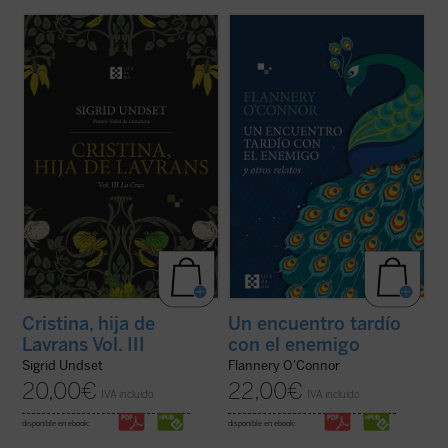
En medio de la peste que devasta las
No hay un solo relato que no despierte una
tierras nórdicas, Cristina tiene que lidiar
inquietud en el lector, que no lo haga pensar
con las dificultades de un matrimonio que
en la naturaleza del bien y del mal....
(ver
se resquebraja, criar a numerosos hijos y
ficha)
cuidar de un hogar en medio de la
incertidumbre. En el tercer volumen
Cristina ...
(ver ficha)
Cristina, hija de
Un encuentro tardío
Lavrans Vol. III
con el enemigo
Sigrid Undset
Flannery O'Connor
20,00
€
22,00
€
IVA incluido
IVA incluido
disponible en ebook:
disponible en ebook: