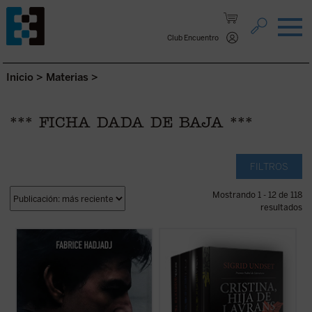
Saltar al contenido.
Club Encuentro
Inicio
>
Materias
>
*** FICHA DADA DE BAJA ***
FILTROS
Mostrando 1 - 12 de 118
resultados
Hadjadj mira a Tom Cruise más allá del
Sumérgete en el corazón de la Edad Media
cine. Cuando un actor se convierte en
con la obra maestra de Sigrid Undset,
símbolo de una generación,
considerada una de las mejores novelas
inevitablemente refleja algo de su época.
históricas del siglo XX.
Cristina, hija de
Por eso, al hablar de Tom, hablamos
Lavrans
cuenta la vida desde la niñez hasta
también de toda la humanidad. Entre
la muerte, de uno de los ...
(ver ficha)
filosofía, teología y ...
(ver ficha)