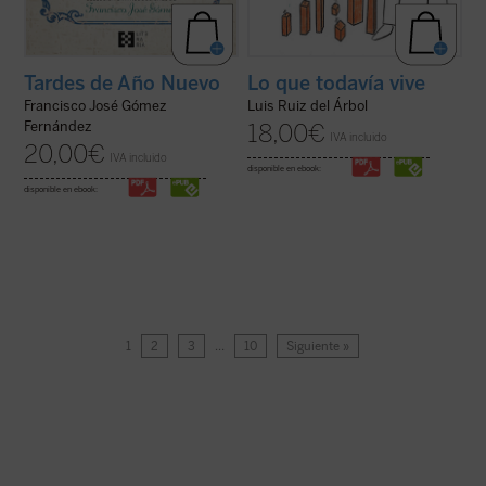
Tardes de Año Nuevo
Lo que todavía vive
Francisco José Gómez
Luis Ruiz del Árbol
Fernández
18,00
€
IVA incluido
20,00
€
IVA incluido
disponible en ebook:
disponible en ebook:
1
2
3
…
10
Siguiente »