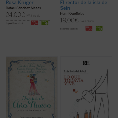
Rosa Krüger
El rector de la isla de
Sein
Rafael Sánchez Mazas
24,00
€
Henri Queffélec
IVA incluido
19,00
€
IVA incluido
disponible en ebook:
disponible en ebook:
Esta es una obra cargada de tradiciones,
Este libro se abre frente al lector como una
vida y espiritualidad, de la mano de algunos
conversación abierta con todos los autores
de nuestros escritores con mayor y mejor
y obras citadas, en su más amplia
oficio. Un elenco de creadores que aúna la
expresión de multidisciplinariedad: música,
tradición y la modernidad de las
cine, series, religión, política, arte, historia.
solemnidades navideñas, la problemática ...
El autor ha confeccionado ...
(ver ficha)
(ver ficha)