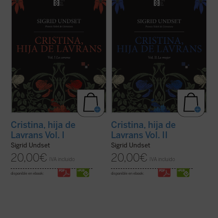
personajes más complejos y vigorosos de
anhelos políticos de su marido amenazan la
la literatura universal. En el primer volumen
estabilidad familiar y Cristina tendrá que
Cristina es prometida a Simón, ...
(ver ficha)
afrontar las consecuencias de sus
decisiones. ...
(ver ficha)
Cristina, hija de
Cristina, hija de
Lavrans Vol. I
Lavrans Vol. II
Sigrid Undset
Sigrid Undset
20,00
€
20,00
€
IVA incluido
IVA incluido
disponible en ebook:
disponible en ebook: