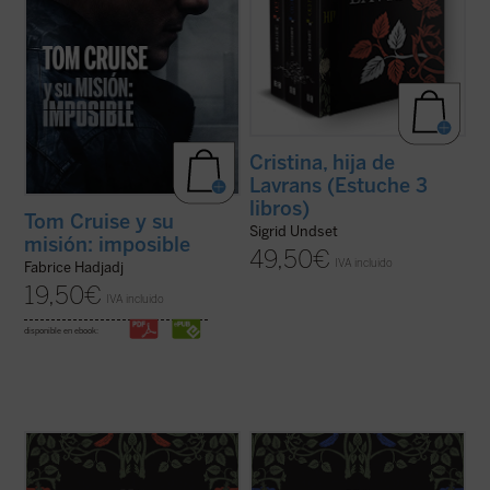
Cristina, hija de
Lavrans (Estuche 3
libros)
Tom Cruise y su
Sigrid Undset
misión: imposible
49,50
€
IVA incluido
Fabrice Hadjadj
19,50
€
IVA incluido
disponible en ebook:
Cristina, hija de Lavrans
, la obra maestra
En el segundo volumen, Cristina
de Sigrid Undset, cuenta la vida desde la
Lavransdatter ya es una mujer casada y
niñez hasta la muerte de uno de los
una madre dedicada en cuerpo y alma. Los