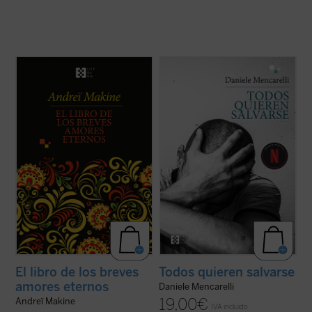
El destino de Dmitri Ress podría medirse en
Tras el éxito de
La casa de las miradas
,
largos años de lucha, sueños y sufrimiento.
Daniele Mencarelli regresa con una intensa
O en la intensidad de su amor por una
historia de sufrimiento y esperanza: «Son
mujer. Con un estilo sobrio y poderoso, este
los cinco tontos con los que compartí la
libro transcribe la misteriosa sinfonía de
habitación y esta semana de mi vida. Con
estos momentos de gracia. Los ...
(ver
ellos no tuve oportunidad de ...
(ver ficha)
ficha)
El libro de los breves
Todos quieren salvarse
amores eternos
Daniele Mencarelli
19,00
€
Andreï Makine
IVA incluido