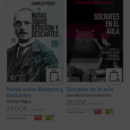
Este libro reúne los dos últimos escritos de
Frente a la tecnificación del aprendizaje y
Charles Péguy antes de su muerte trágica
los eslóganes pedagógicos, este libro
en el frente de la Primera Guerra Mundial:
reivindica el valor del asombro, la palabra y
Nota sobre Henri Bergson y la filosofía
la reflexión como motores genuinos del
bergsoniana
y
Nota conjunta sobre
saber. Una obra inspiradora que devuelve
Descartes y la filosofía ...
(ver ficha)
esperanza y sentido a la docencia: ...
(ver
ficha)
Notas sobre Bergson y
Sócrates en el aula
Descartes
José María Barrio Maestre
18,00
€
Charles Péguy
IVA incluido
24,00
€
IVA incluido
disponible en ebook:
disponible en ebook: