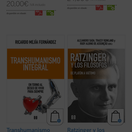
20,00
€
IVA incluido
disponible en ebook:
disponible en ebook:
En esta obra quiero establecer el enlace del
La conversación y el diálogo con filósofos
transhumanismo con la tradición
clásicos y contemporáneos es una de las
humanística de nuestra civilización,
características más sobresalientes en el
ofreciendo nuevos criterios de
pensamiento del papa teólogo. Una
pensamiento y de acción de los desafíos
compilación de los interlocutores más
tecnológicos....
(ver ficha)
relevantes y una visión de conjunto de ...
(ver ficha)
Transhumanismo
Ratzinger y los