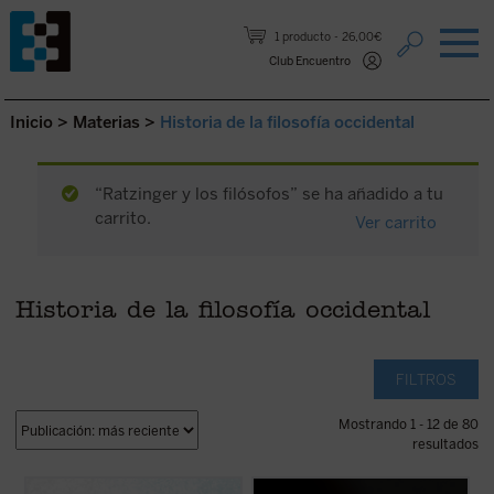
Saltar al contenido.
1 producto
26,00€
Club Encuentro
Inicio
>
Materias
>
Historia de la filosofía occidental
“Ratzinger y los filósofos” se ha añadido a tu
carrito.
Ver carrito
Historia de la filosofía occidental
FILTROS
Mostrando 1 - 12 de 80
resultados