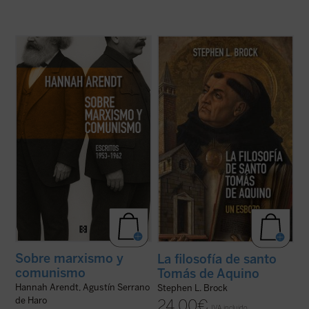
Este libro no solo recupera una faceta
Este libro busca introducir a quienes no son
menos conocida —pero crucial— de una de
expertos al pensamiento de Tomás de
las mentes más incisivas del siglo XX, sino
Aquino, destacando aspectos de su obra
que también ofrece herramientas
que rara vez se mencionan hoy en día y
esenciales para pensar nuestro presente.
ofreciendo una interpretación diferente de
Porque, como muestra Arendt, entender ...
su enseñanza sobre la naturaleza, los ...
(ver ficha)
(ver ficha)
Sobre marxismo y
La filosofía de santo
comunismo
Tomás de Aquino
Hannah Arendt, Agustín Serrano
Stephen L. Brock
de Haro
24,00
€
IVA incluido