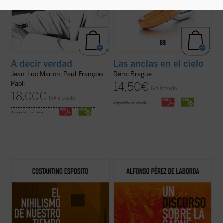
A decir verdad
Las anclas en el cielo
Jean-Luc Marion, Paul-François
Rémi Brague
Paoli
14,50
€
IVA incluido
18,00
€
IVA incluido
disponible en ebook:
disponible en ebook:
El nihilismo se ha convertido en nuestro
Punto omega: punto atractivo de
tiempo en una cuestión abierta. ¿De qué
enamoramiento. Suave suasión carnal de
modo una forma de pensamiento que, en el
amejoramiento. No montonera informe.
pasado, con sus críticas y propuestas,
Punto de encarnación. La realidad se nos
abocaba a una pérdida de valores e ideales,
ofrece en el
vínculo substancial
: el punto se
plantea en estos momentos cuestiones ...
expresa como realidad. Nuestras líneas de
(ver ficha)
...
(ver ficha)