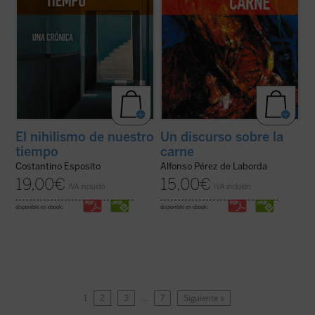
El nihilismo de nuestro
Un discurso sobre la
tiempo
carne
Costantino Esposito
Alfonso Pérez de Laborda
19,00
€
15,00
€
IVA incluido
IVA incluido
disponible en ebook:
disponible en ebook:
1
2
3
…
7
Siguiente »