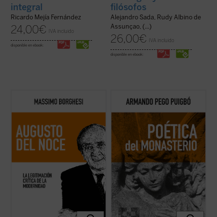
integral
filósofos
Ricardo Mejía Fernández
Alejandro Sada, Rudy Albino de
Assunçao, (...)
24,00
€
IVA incluido
26,00
€
IVA incluido
disponible en ebook:
disponible en ebook:
Este libro pretende recorrer la evolución
Poética del monasterio
reflexiona
del pensamiento filosófico y político de
alrededor de los espacios fundamentales
Augusto Del Noce (1910-1989), pensador
que constituyen el horizonte social y
italiano destacado de la posguerra. Un
antropológico de las tres figuras: el hogar,
camino ideal dominado, en los años 1940-
la escuela y la celda, reivindicando una
1950, por una intención fundamental: la ...
pedagogía humanista fundada en la ...
(ver
(ver ficha)
ficha)