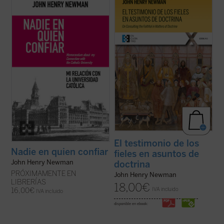
Este libro recupera el memorando
El testimonio de los fieles en asuntos de
definitivo redactado por Newman en 1873
doctrina
es uno de los textos más
para dar su versión de aquel estrepitoso y
significativos de John Henry Newman en
lamentable fracaso. El autor desgrana sus
su etapa católica. Publicado en 1859 en la
constantes desencuentros con el
revista
The Rambler
, aborda una cuestión
arzobispo Paul Cullen y la jerarquía
decisiva en la vida de la ...
(ver ficha)
católica, ...
(ver ficha)
El testimonio de los
Nadie en quien confiar
fieles en asuntos de
John Henry Newman
doctrina
PRÓXIMAMENTE EN
John Henry Newman
LIBRERÍAS
18,00
€
IVA incluido
16,00
€
IVA incluido
disponible en ebook: