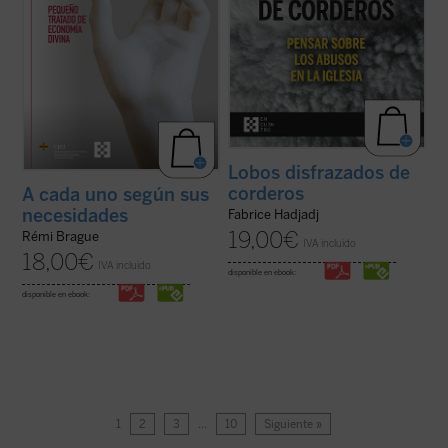
Lobos disfrazados de
corderos
A cada uno según sus
necesidades
Fabrice Hadjadj
19,00
€
Rémi Brague
IVA incluido
18,00
€
IVA incluido
disponible en ebook:
disponible en ebook:
1
2
3
…
10
Siguiente »