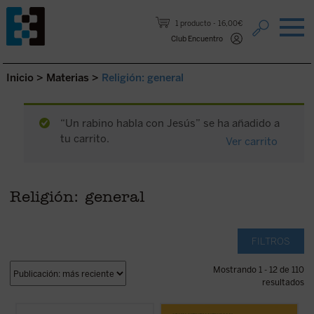
Saltar al contenido.
1 producto
16,00€
Club Encuentro
Inicio
>
Materias
>
Religión: general
“Un rabino habla con Jesús” se ha añadido a
tu carrito.
Ver carrito
Religión: general
FILTROS
Mostrando 1 - 12 de 110
resultados