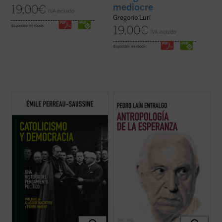
mediocre
19,00
€
IVA incluido
Gregorio Luri
disponible en ebook:
19,00
€
IVA incluido
disponible en ebook:
Catolicismo y democracia
recorre la
Este libro nos invita a reflexionar sobre uno
evolución del pensamiento político católico
de los motores fundamentales del ser
desde la Revolución francesa hasta hoy.
humano: la esperanza. A través de un
Émile Perreau-Saussine analiza cómo la
análisis profundo y accesible, el autor
Iglesia respondió a la democracia liberal,
explora cómo este concepto ha guiado
un sistema para el que no ...
(ver ficha)
nuestra historia, desde sus raíces más ...
(ver ficha)