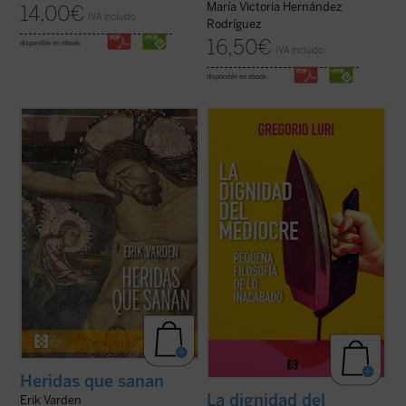
María Victoria Hernández
14,00
€
IVA incluido
Rodríguez
16,50
€
disponible en ebook:
IVA incluido
disponible en ebook:
Gregorio Luri nos conduce por un viaje
¿Qué hacer cuando el sufrimiento se
filosófico para mostrarnos que nuestra
vuelve insoportable y las respuestas
condición intermedia —entre la animalidad
convencionales ya no bastan? El monje y
y la divinidad, entre el ser y la nada— es, en
obispo Erik Varden nos propone un camino.
realidad, la fuente de nuestra dignidad. Un
Inspirándose en un antiguo poema
canto a la condición ...
(ver ficha)
cisterciense, este libro nos invita a
contemplar ...
(ver ficha)
Heridas que sanan
La dignidad del
Erik Varden