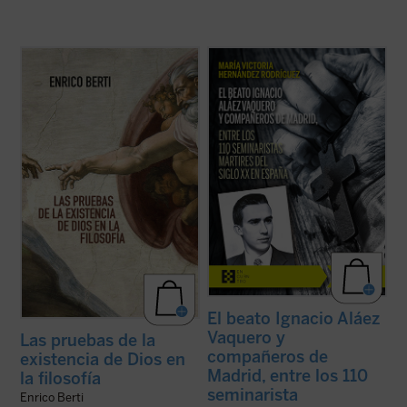
Berti recorre el camino que va desde
La beatificación de estos 11 mártires, en
Aristóteles hasta los debates
2026, coincide con el noventa aniversario
contemporáneos, reconstruyendo los
de la explosión sangrienta, en 1936, de la
argumentos que la tradición filosófica ha
persecución del siglo XX en España. La
elaborado a lo largo de siglos. El resultado
postuladora de su Causa de beatificación
es una obra que invita a reflexionar sin
presenta aquí una breve pero ...
(ver ficha)
prejuicios, ...
(ver ficha)
El beato Ignacio Aláez
Vaquero y
Las pruebas de la
compañeros de
existencia de Dios en
Madrid, entre los 110
la filosofía
seminarista
Enrico Berti