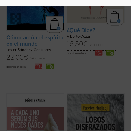
¿Qué Dios?
Alberto Cozzi
Cómo actúa el espíritu
16,50
€
en el mundo
IVA incluido
Javier Sánchez Cañizares
disponible en ebook:
22,00
€
IVA incluido
disponible en ebook:
Este «pequeño tratado» es la continuación
Fabrice Hadjadj nos sumerge en las raíces
de los estudios emblemáticos de Rémi
del mal, donde, según el Evangelio, «los
Brague sobre el concepto de
mundo
. En
lobos se disfrazan de corderos». Una
una sucesión de breves capítulos expone
denuncia de la mentira, la impostura y la
una teoría de la Providencia divina en la que
credulidad. Un alegato a favor de la fe. Un
Dios provee a todos los ...
(ver ficha)
ensayo vigorizante, ejemplar por su ...
(ver
ficha)