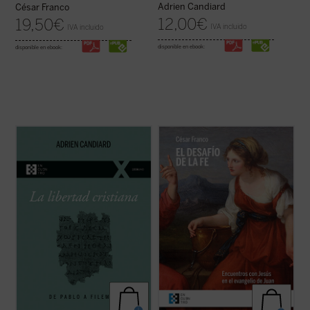
Adrien Candiard
César Franco
12,00
€
19,50
€
IVA incluido
IVA incluido
disponible en ebook:
disponible en ebook:
En este pequeño ensayo, Adrien Candiard,
Los encuentros narrados en el evangelio
joven dominico francés residente en Egipto,
de Juan, descritos y desglosados en este
conduce al lector al encuentro y al
libro con gran maestría, forman pequeños
conocimiento de la libertad cristiana, un
dramas o historias en los que el lector
camino de alianza y amistad con Cristo, y
puede ver retratada su postura personal
no una ruta de cumplimiento de ...
(ver
ante Cristo y juzgar si está en el camino ...
ficha)
(ver ficha)