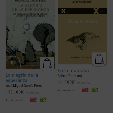
que devuelve a la palabra paulina su
Adrien Candiard nos conduce al corazón
tonalidad originaria, abierta a la plenitud
del Sermón de la Montaña, allí donde Jesús
cristológica, y que constituye una
proclama las Bienaventuranzas y propone
aportación decisiva para comprender la
exigencias que parecen inalcanzables:
esperanza cristiana como fuente de alegría
amar a los enemigos, perdonar ...
(ver
...
(ver ficha)
ficha)
En la montaña
La alegría de la
Adrien Candiard
esperanza
14,00
€
IVA incluido
José Miguel García Pérez
20,00
€
disponible en ebook:
IVA incluido
disponible en ebook: