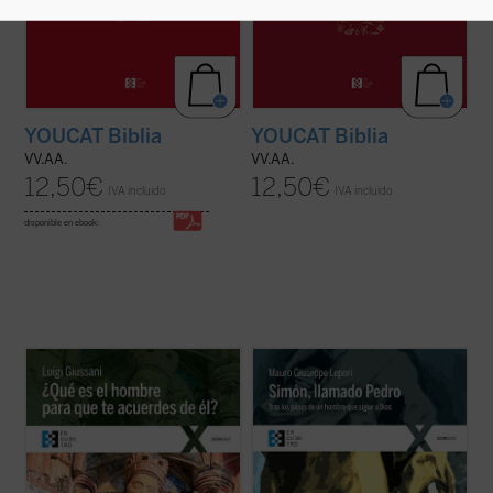
YOUCAT Biblia
YOUCAT Biblia
VV.AA.
VV.AA.
12,50
€
12,50
€
IVA incluido
IVA incluido
disponible en ebook:
El presente libro recoge los comentarios
Simón, llamado Pedro
es una recreación
realizados por don Giussani a una
sencilla, profunda y apasionada de la vida
cuarentena de salmos y textos
de san Pedro desde que conoció a Jesús y,
significativos del Antiguo Testamento, al
dejándolo todo, lo siguió, hasta su último
hilo de la Liturgia. «La lectura de estos
encuentro con él en la orilla del lago. El P.
comentarios de don Giussani a los salmos
Lepori nos ...
(ver ficha)
nos introduce ...
(ver ficha)