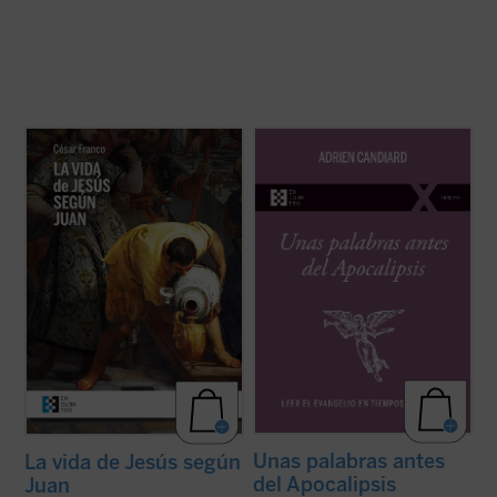
Este ensayo de Mons. César Franco ofrece
Como tantos occidentales nacidos en las
con estilo diáfano y apasionado una
últimas décadas del siglo XX, el dominico
introducción a la vida de Jesús narrada en
Adrien Candiard tenía la percepción de vivir
el evangelio de Juan, que permite al lector
en un mundo firme y tranquilizador que, de
acceder al texto sin complicaciones.
modo casi repentino, se ha hundido en el
Dividido en dos partes, la primera ...
(ver
curso de apenas unos pocos ...
(ver ficha)
ficha)
Unas palabras antes
La vida de Jesús según
del Apocalipsis
Juan