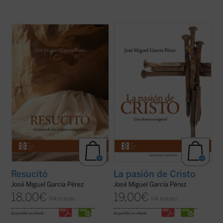
José Miguel García centra la atención
Un análisis atento de los relatos de la
sobre las dificultades o extrañezas
pasión de Cristo que aparecen en los
contenidas en los relatos evangélicos, que
cuatro evangelios canónicos revela
son los testimonios más explícitos acerca
llamativas diferencias, incluso
de lo que aconteció después de la muerte y
contradicciones, entre algunos de los
sepultura de Jesús de Nazaret. El ...
(ver
pasajes narrados en ellos. El autor de este
ficha)
libro ofrece, ...
(ver ficha)
Resucitó
La pasión de Cristo
José Miguel García Pérez
José Miguel García Pérez
18,00
€
19,00
€
IVA incluido
IVA incluido
disponible en ebook:
disponible en ebook: