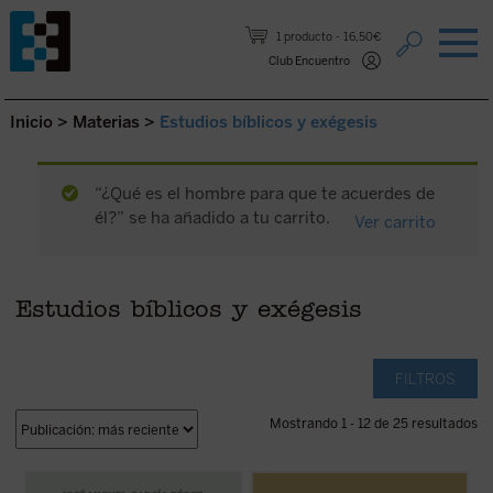
Saltar al contenido.
1 producto
16,50€
Club Encuentro
Inicio
>
Materias
>
Estudios bíblicos y exégesis
“¿Qué es el hombre para que te acuerdes de
él?” se ha añadido a tu carrito.
Ver carrito
Estudios bíblicos y exégesis
FILTROS
Mostrando 1 - 12 de 25 resultados
El lector encontrará aquí una investigación
En
En la montaña. La aspereza y la gracia
,