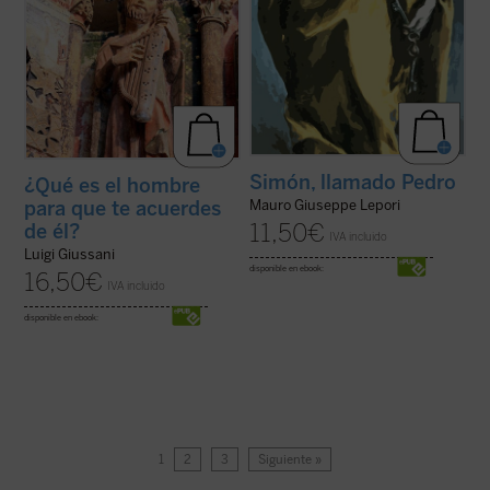
Simón, llamado Pedro
¿Qué es el hombre
para que te acuerdes
Mauro Giuseppe Lepori
11,50
€
de él?
IVA incluido
Luigi Giussani
disponible en ebook:
16,50
€
IVA incluido
disponible en ebook:
1
2
3
Siguiente »