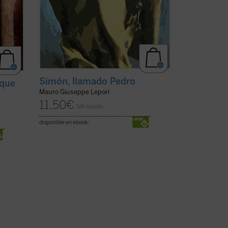
Simón, llamado Pedro
 que
Mauro Giuseppe Lepori
11,50
€
IVA incluido
disponible en ebook: