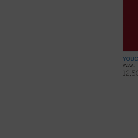
YOUCA
VV.AA.
12,5