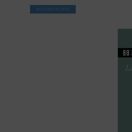
En est
Candia
reside
encuen
libert
amista
cumpli