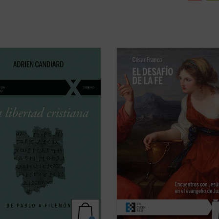
e pequeño ensayo, Adrien
Los encuentros narrados en el eva
rd, joven dominico francés
de Juan, descritos y desglosados e
nte en Egipto, conduce al lector al
libro con gran maestría, forman
tro y al conocimiento de la
pequeños dramas o historias en lo
ad cristiana, un camino de alianza y
el lector puede ver retratada su p
d con Cristo, y no una ruta de
personal ante Cristo y juzgar si est
miento de ...
(ver ficha)
camino ...
(ver ficha)