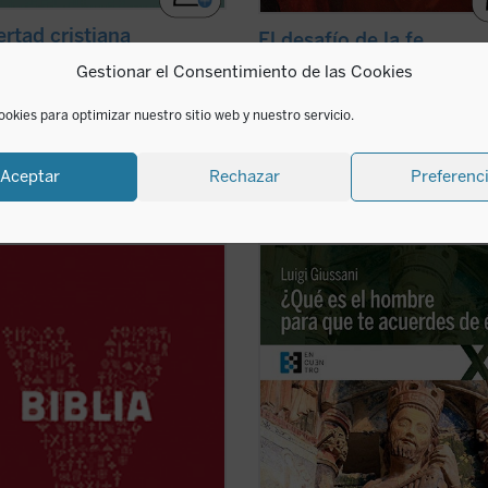
ertad cristiana
El desafío de la fe
Candiard
César Franco
Gestionar el Consentimiento de las Cookies
0
€
19,00
€
IVA incluido
IVA incluido
ookies para optimizar nuestro sitio web y nuestro servicio.
 en ebook:
disponible en ebook:
Aceptar
Rechazar
Preferenc
Biblia, la Biblia joven de la Iglesia
El presente libro recoge los comen
ca, está formada por una cuidadosa
realizados por don Giussani a una
ión de textos del Antiguo y del
cuarentena de salmos y textos
Testamento con la que se
significativos del Antiguo Testamen
ren los momentos más importantes
hilo de la Liturgia. «La lectura de e
istoria de la salvación.
comentarios de don Giussani a los
Biblia ...
(ver ficha)
salmos nos introduce ...
(ver ficha)