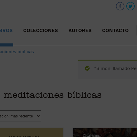
IBROS
COLECCIONES
AUTORES
CONTACTO
aciones bíblicas
“Simón, llamado Ped
y meditaciones bíblicas
la montaña. La aspereza y la
Este ensayo de Mons. César Franc