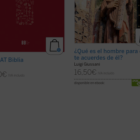
¿Qué es el hombre para
te acuerdes de él?
T Biblia
Luigi Giussani
16,50
€
0
€
IVA incluido
IVA incluido
disponible en ebook: