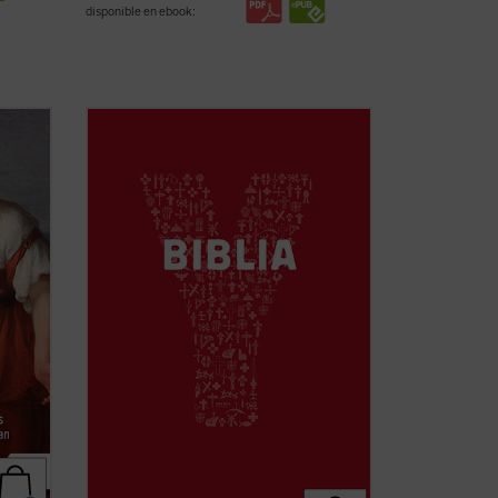
disponible en ebook:
ngelio
YouCat Biblia, la Biblia joven de la Iglesia
n este
católica, está formada por una cuidadosa
selección de textos del Antiguo y del
s que
Nuevo Testamento con la que se
ostura
recorren los momentos más importantes
á en el
de la historia de la salvación.
YouCat Biblia ...
(ver ficha)