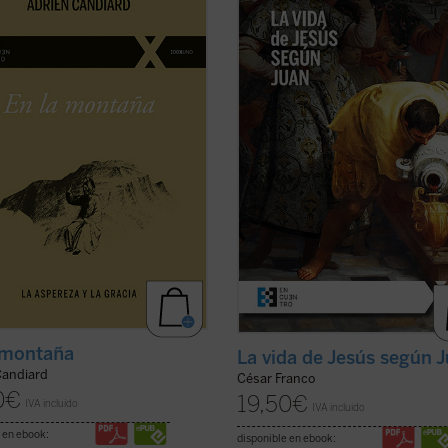
, Adrien Candiard nos conduce al
ofrece con estilo diáfano y apasio
n del Sermón de la Montaña, allí
una introducción a la vida de Jesús
Jesús proclama las
narrada en el evangelio de Juan, q
enturanzas y propone exigencias
permite al lector acceder al texto s
recen inalcanzables: amar a los
complicaciones. Dividido en dos par
os, perdonar ...
(ver ficha)
la primera ...
(ver ficha)
 montaña
La vida de Jesús según 
Candiard
César Franco
0
€
19,50
€
IVA incluido
IVA incluido
 en ebook:
disponible en ebook: