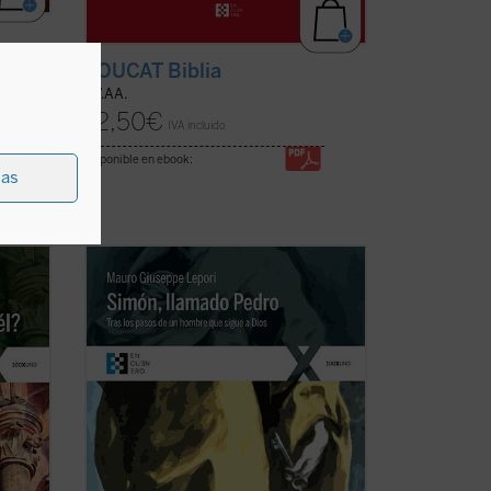
YOUCAT Biblia
VV.AA.
12,50
€
IVA incluido
disponible en ebook:
ias
tarios
Simón, llamado Pedro
es una recreación
sencilla, profunda y apasionada de la vida
de san Pedro desde que conoció a Jesús
to, al
y, dejándolo todo, lo siguió, hasta su
stos
último encuentro con él en la orilla del
lago. El P. Lepori nos ...
(ver ficha)