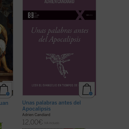
nado
últimas décadas del siglo XX, el dominico
Adrien Candiard tenía la percepción de
ue
vivir en un mundo firme y tranquilizador
in
que, de modo casi repentino, se ha
tes,
hundido en el curso de apenas unos
pocos ...
(ver ficha)
Unas palabras antes del
Juan
Apocalipsis
Adrien Candiard
12,00
€
IVA incluido