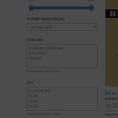
12€
19€
gracia
corazó
donde 
Formato (papel/ebook)
Bienav
que pa
enemig
Colección
(Puede seleccionar varias)
Año
En la
Adrien 
14,0
(Puede seleccionar varias)
disponible