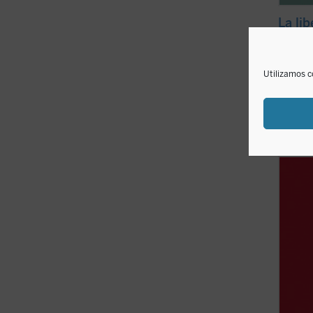
La lib
Adrien 
12,0
Utilizamos c
disponible
YouCat 
católi
selecc
Nuevo 
recor
de la h
YouCat 