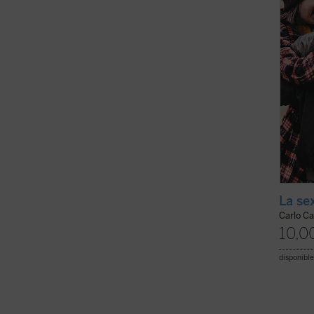
creado
inteli
Antes 
ficha)
La se
Carlo Ca
10,0
disponible