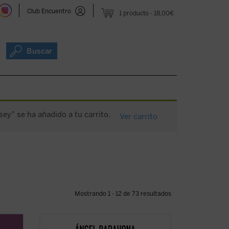
Club Encuentro
1 producto
18,00€
Buscar
sey” se ha añadido a tu carrito.
Ver carrito
Mostrando 1 - 12 de 73 resultados
re mis
Las preguntas que surgen en este