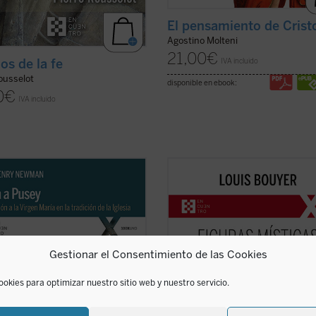
El pensamiento de Crist
Agostino Molteni
21,00
€
os de la fe
IVA incluido
ousselot
disponible en ebook:
0
€
IVA incluido
Henry Newman escribe este
Desde Hadewijch de Amberes hast
nado tratado breve a modo de
Edith Stein, pasando por Teresa de 
esta a
Eirenicon
, un largo volumen
Teresa del Niño Jesús e Isabel de la
o por su amigo Edward Pusey. Aquí
Trinidad: cinco místicas, cinco
to insiste en la legitimidad del
personalidades excepcionales, que
 de María en la teología católica
impulsan un renacimiento interior
Gestionar el Consentimiento de las Cookies
endo ...
(ver ficha)
necesario para la Iglesia tanto ...
(v
ficha)
ookies para optimizar nuestro sitio web y nuestro servicio.