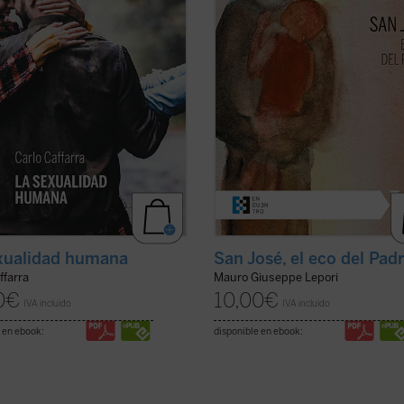
r ---es decir, un acto de
escucha de una Palabra que se hiz
gencia y de voluntad--- de Dios.
Presencia en su casa. Con él, Dios
de haber sido concebido en ...
(ver
no ha querido ...
(ver ficha)
xualidad humana
San José, el eco del Pad
ffarra
Mauro Giuseppe Lepori
0
€
10,00
€
IVA incluido
IVA incluido
 en ebook:
disponible en ebook: