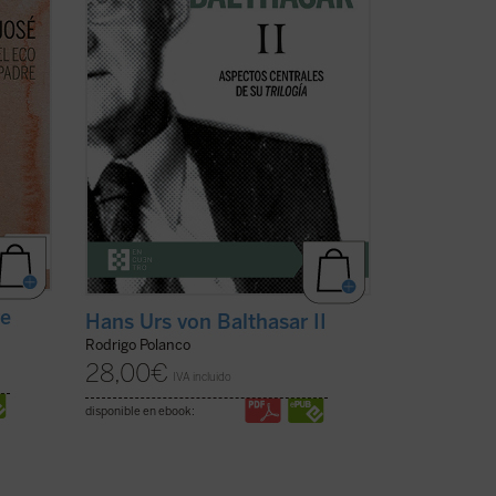
o
Balthasar como «el plan fundamental, la
 Padre
preocupación de una vida», este ...
(ver
ficha)
re
Hans Urs von Balthasar II
Rodrigo Polanco
28,00
€
IVA incluido
disponible en ebook: