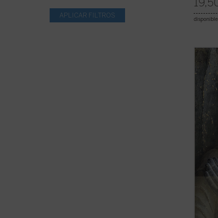
19,5
disponible
A pesa
la fe
co
concep
la his
acerca
multip
(ver f