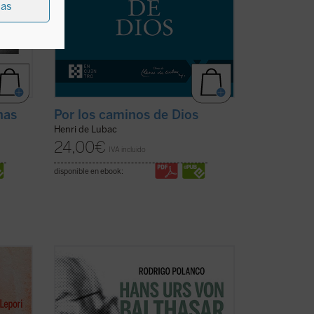
ias
nas
Por los caminos de Dios
Henri de Lubac
24,00
€
IVA incluido
disponible en ebook:
r la
Este segundo volumen está dedicado a
las líneas centrales de la
Trilogía
o,
teológica
, su obra central, escrita entre
 a la
1961 y 1987. Señalada por el propio von