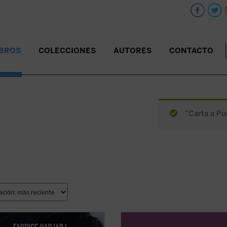
IBROS
COLECCIONES
AUTORES
CONTACTO
“Carta a Pu
j mira a Tom Cruise más allá del
Este volumen incluye
Memoria sob