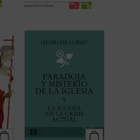
disponible en ebook:
os
¿Qué lugar han de ocupar la Iglesia y los
uy se
cristianos en la sociedad
s
contemporánea? Este es el tema
n
dominante de los textos de Henri de
bre
Lubac reunidos en el presente volumen.
Frente a una crisis que sacude las raíces
espirituales de Europa, el ...
(ver ficha)