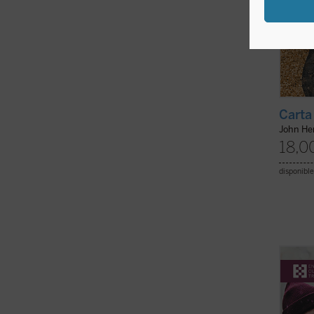
Carta
John H
18,0
disponible
«Cada
direct
viene 
necesi