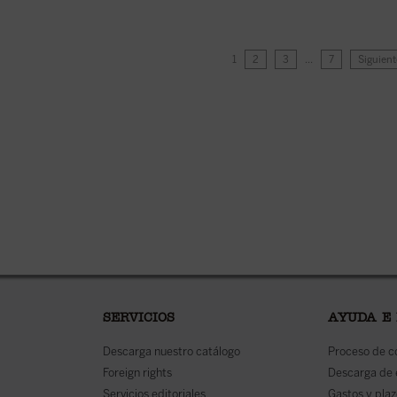
1
2
3
…
7
Siguient
SERVICIOS
AYUDA E
Descarga nuestro catálogo
Proceso de 
Foreign rights
Descarga de
Servicios editoriales
Gastos y plaz