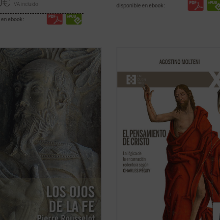
0
€
IVA incluido
disponible en ebook:
 en ebook:
r de su lejanía (1910),
Los ojos de
Hasta ahora los apreciables estudi
ntinúa representando una
sobre la «teología» de Charles Pég
ción teológica muy significativa en
han centrado solamente en alguno
toria moderna de las explicaciones
aspectos específicos de la reflexió
 de la fe cristiana. En medio de la
cristiana, pero no han indagado so
licidad de estas, centradas unas ...
cómo el escritor supo reconocer el
icha)
pensamiento de ...
(ver ficha)