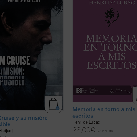
Cuando un actor se convierte en
primeros veinte años
y
Memoria e
o de una generación,
torno a mis escritos
. Ambas Memor
ablemente refleja algo de su época.
nos permiten conocer la vida y la o
o, al hablar de Tom, hablamos
Henri de Lubac desde su nacimient
n de toda la humanidad. Entre
1896 hasta el final de su período mili
ía, teología y ...
(ver ficha)
(ver ficha)
Memoria en torno a mis
escritos
ruise y su misión:
Henri de Lubac
ible
28,00
€
Hadjadj
IVA incluido