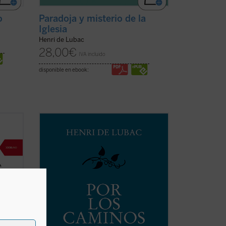
o
Paradoja y misterio de la
Iglesia
Henri de Lubac
28,00
€
IVA incluido
disponible en ebook:
a
En esta obra, uno de los volúmenes más
Ávila,
fascinantes de las
Obras de Henri de
Lubac
, el lector encontrará no solo una
llamada apasionada al rigor y la hondura
que han de caracterizar el quehacer
teológico de todos los tiempos, sino ...
er
(ver ficha)