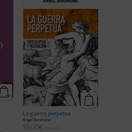
n
ensayo son inquietantes: ¿por qué la
ias
hostilidad guerrera ha sido un hecho
bra de
constatable, permanente a lo largo de la
o en
historia de la humanidad y podemos
tar ...
sospechar que lo seguirá siendo? ¿Por
qué la actividad ...
(ver ficha)
La guerra perpetua
Ángel Barahona
19,00
€
IVA incluido