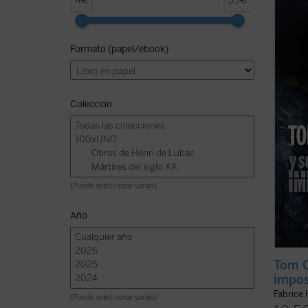
4€
55€
cine. 
símbol
inevit
Formato (papel/ebook)
Por es
tambié
filosof
Colección
(Puede seleccionar varias)
Año
Tom C
impos
Fabrice 
(Puede seleccionar varias)