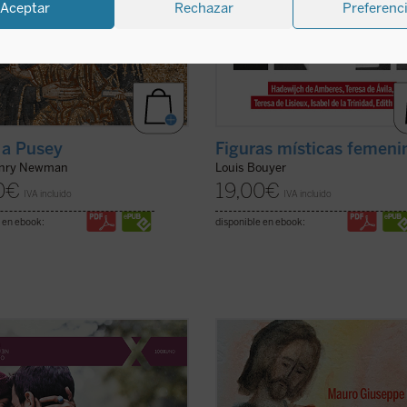
Aceptar
Rechazar
Preferenc
 a Pusey
Figuras místicas femeni
enry Newman
Louis Bouyer
0
€
19,00
€
IVA incluido
IVA incluido
 en ebook:
disponible en ebook:
 persona humana es creada
San José fue llamado a materializa
amente por Dios. Ninguna persona
paternidad de Dios hacia el Hijo
a la existencia por azar o por
encarnado. Una vocación, un camin
dad: en su origen hay un acto
vividos en el silencio, porque tendía