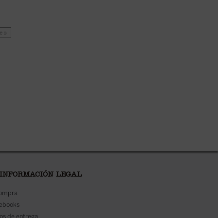
e »
 INFORMACIÓN LEGAL
compra
 ebooks
os de entrega