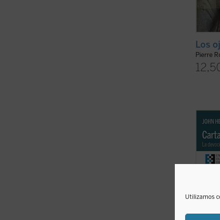
Los oj
Pierre R
12,5
John 
apasio
respu
escrit
el san
puesto
recurri
Utilizamos c