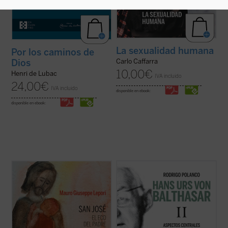
La sexualidad humana
Por los caminos de
Dios
Carlo Caffarra
10,00
€
Henri de Lubac
IVA incluido
24,00
€
IVA incluido
disponible en ebook:
disponible en ebook:
San José fue llamado a materializar la
Este segundo volumen está dedicado a las
paternidad de Dios hacia el Hijo encarnado.
líneas centrales de la
Trilogía teológica
, su
Una vocación, un camino, vividos en el
obra central, escrita entre 1961 y 1987.
silencio, porque tendía a la escucha de una
Señalada por el propio von Balthasar como
Palabra que se hizo Presencia en su casa.
«el plan fundamental, la preocupación de
Con él, Dios Padre no ha querido ...
(ver
una vida», este ...
(ver ficha)
ficha)