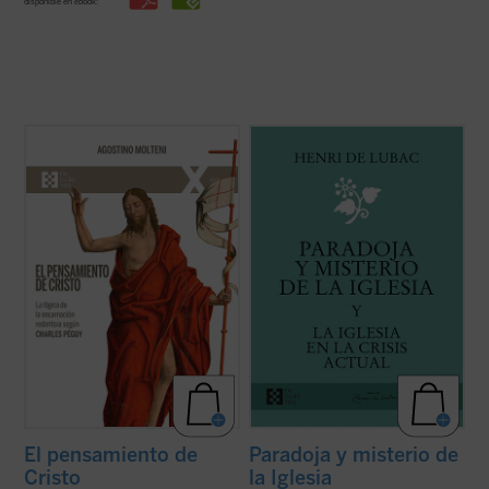
disponible en ebook:
Hasta ahora los apreciables estudios
¿Qué lugar han de ocupar la Iglesia y los
sobre la «teología» de Charles Péguy se
cristianos en la sociedad contemporánea?
han centrado solamente en algunos
Este es el tema dominante de los textos de
aspectos específicos de la reflexión
Henri de Lubac reunidos en el presente
cristiana, pero no han indagado sobre
volumen. Frente a una crisis que sacude las
cómo el escritor supo reconocer el
raíces espirituales de Europa, el ...
(ver
pensamiento de ...
(ver ficha)
ficha)
El pensamiento de
Paradoja y misterio de
Cristo
la Iglesia