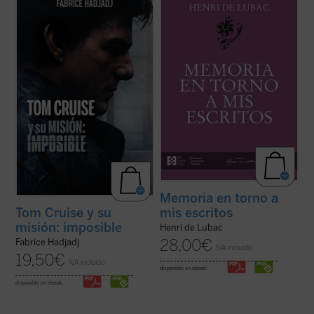
cine. Cuando un actor se convierte en
primeros veinte años
y
Memoria en torno a
símbolo de una generación,
mis escritos
. Ambas Memorias nos
inevitablemente refleja algo de su época.
permiten conocer la vida y la obra de Henri
Por eso, al hablar de Tom, hablamos
de Lubac desde su nacimiento en 1896
también de toda la humanidad. Entre
hasta el final de su período militar ...
(ver
filosofía, teología y ...
(ver ficha)
ficha)
Memoria en torno a
mis escritos
Tom Cruise y su
misión: imposible
Henri de Lubac
28,00
€
Fabrice Hadjadj
IVA incluido
19,50
€
IVA incluido
disponible en ebook:
disponible en ebook: