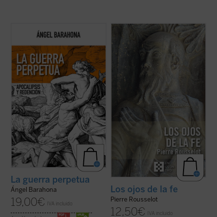
Las preguntas que surgen en este ensayo
A pesar de su lejanía (1910),
Los ojos de la
son inquietantes: ¿por qué la hostilidad
fe
continúa representando una concepción
guerrera ha sido un hecho constatable,
teológica muy significativa en la historia
permanente a lo largo de la historia de la
moderna de las explicaciones acerca de la
humanidad y podemos sospechar que lo
fe cristiana. En medio de la multiplicidad de
seguirá siendo? ¿Por qué la actividad ...
estas, centradas unas ...
(ver ficha)
(ver ficha)
La guerra perpetua
Los ojos de la fe
Ángel Barahona
Pierre Rousselot
19,00
€
IVA incluido
12,50
€
IVA incluido