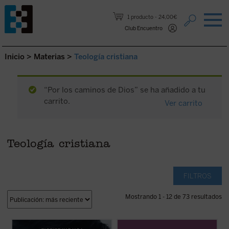
Saltar al contenido.
1 producto
24,00€
Club Encuentro
Inicio
>
Materias
>
Teología cristiana
“Por los caminos de Dios” se ha añadido a tu
carrito.
Ver carrito
Teología cristiana
FILTROS
Mostrando 1 - 12 de 73 resultados
Hadjadj mira a Tom Cruise más allá del
Este volumen incluye
Memoria sobre mis