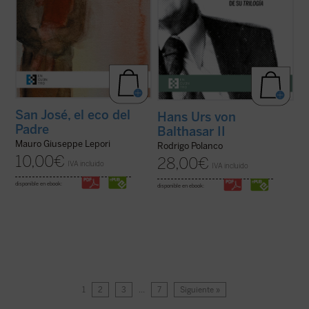
San José, el eco del
Hans Urs von
Padre
Balthasar II
Mauro Giuseppe Lepori
Rodrigo Polanco
10,00
€
28,00
€
IVA incluido
IVA incluido
disponible en ebook:
disponible en ebook:
1
2
3
…
7
Siguiente »