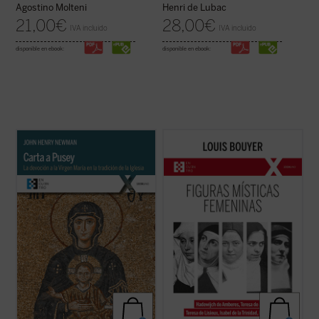
Agostino Molteni
Henri de Lubac
21,00
€
28,00
€
IVA incluido
IVA incluido
disponible en ebook:
disponible en ebook:
John Henry Newman escribe este
Desde Hadewijch de Amberes hasta Edith
apasionado tratado breve a modo de
Stein, pasando por Teresa de Ávila, Teresa
respuesta a
Eirenicon
, un largo volumen
del Niño Jesús e Isabel de la Trinidad: cinco
escrito por su amigo Edward Pusey. Aquí el
místicas, cinco personalidades
santo insiste en la legitimidad del puesto de
excepcionales, que impulsan un
María en la teología católica recurriendo ...
renacimiento interior necesario para la
(ver ficha)
Iglesia tanto ...
(ver ficha)