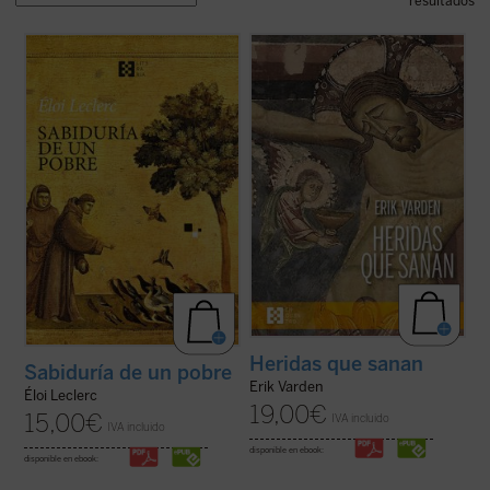
resultados
No se trata de un tratado ni de una
biografía al uso, sino de una narración
¿Qué hacer cuando el sufrimiento se
cautivadora que, sin dejar de ser
vuelve insoportable y las respuestas
profundamente fiel, invita a recorrer la
convencionales ya no bastan? El monje y
experiencia franciscana como una historia
obispo Erik Varden nos propone un camino.
viva y cercana.
Inspirándose en un antiguo poema
Esta edición ofrece una nueva ...
(ver ficha)
cisterciense, este libro nos invita a
contemplar ...
(ver ficha)
Heridas que sanan
Sabiduría de un pobre
Erik Varden
Éloi Leclerc
19,00
€
15,00
€
IVA incluido
IVA incluido
disponible en ebook:
disponible en ebook: