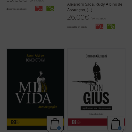
IVA incluido
Alejandro Sada, Rudy Albino de
disponible en ebook:
Assunçao, (...)
26,00
€
IVA incluido
disponible en ebook:
Al hilo de su historia personal, Ratzinger
Editado por Carmen Giussani, el libro
repasa los problemas de la Iglesia
recoge cerca de un centenar de
contemporánea, dando una visión plena de
testimonios de personas que, a largo de su
lucidez y abriendo su corazón al lector. La
vida, compartieron un tramo de camino con
incorporación de un texto a cargo de
él. Un libro único y precioso que, con motivo
Giuliano Vigini que reconstruye los años ...
del centenario del nacimiento del fundador
(ver ficha)
de ...
(ver ficha)