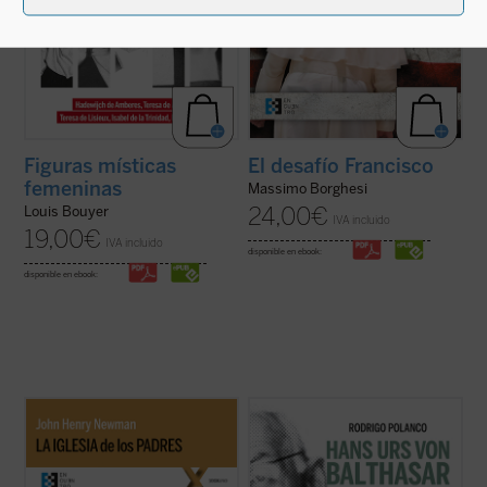
Figuras místicas
El desafío Francisco
femeninas
Massimo Borghesi
24,00
€
Louis Bouyer
IVA incluido
19,00
€
IVA incluido
disponible en ebook:
disponible en ebook:
La Iglesia de los Padres
contiene algunos
Este segundo volumen está dedicado a las
escritos de san John Henry Newman
líneas centrales de la
Trilogía teológica
, su
(1801-1890) sobre el cristianismo de los
obra central, escrita entre 1961 y 1987.
primeros siglos, luego recogidos en sus
Señalada por el propio von Balthasar como
Historical Sketches
. Además de retornar al
«el plan fundamental, la preocupación de
cristianismo primitivo para ...
(ver ficha)
una vida», este ...
(ver ficha)