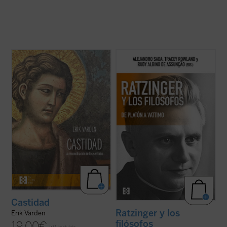
Erik Varden muestra —en un texto
La conversación y el diálogo con filósofos
enriquecido con una amplia gama de
clásicos y contemporáneos es una de las
referencias a las escrituras, la literatura, la
características más sobresalientes en el
música, la pintura y la escultura— que la
pensamiento del papa teólogo. Una
castidad, la dirección única de los sentidos,
compilación de los interlocutores más
es una cualidad atractiva y ...
(ver ficha)
relevantes y una visión de conjunto de ...
(ver ficha)
Castidad
Ratzinger y los
Erik Varden
filósofos
19,00
€