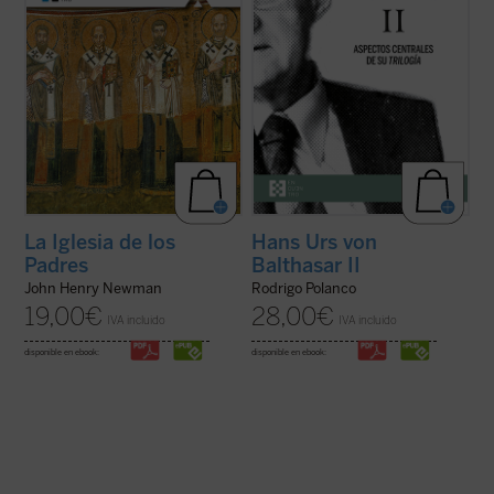
La Iglesia de los
Hans Urs von
Padres
Balthasar II
John Henry Newman
Rodrigo Polanco
19,00
€
28,00
€
IVA incluido
IVA incluido
disponible en ebook:
disponible en ebook: