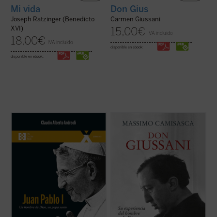
Mi vida
Don Gius
Joseph Ratzinger (Benedicto
Carmen Giussani
XVI)
15,00
€
IVA incluido
18,00
€
IVA incluido
disponible en ebook:
disponible en ebook:
El 4 de septiembre de 2022 fue beatificado
Don Luigi Giussani fue uno de los más
el Siervo de Dios Albino Luciani, quien fue
grandes educadores del siglo XX. Esta
papa con el nombre de Juan Pablo I, con
obra, escrita por uno de sus más
uno de los pontificados más breves de la
estrechos colaboradores a lo largo de
historia. El autor, que ha tenido la gracia de
cuarenta años, conforma una sintética
conocer personalmente al beato ...
(ver
biografía espiritual que permite conocer
ficha)
con precisión ...
(ver ficha)