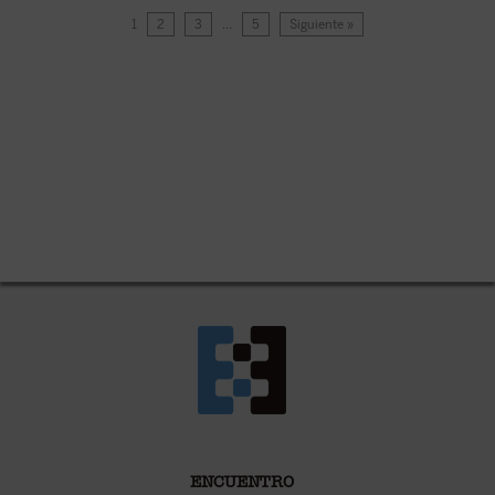
1
2
3
…
5
Siguiente »
ENCUENTRO