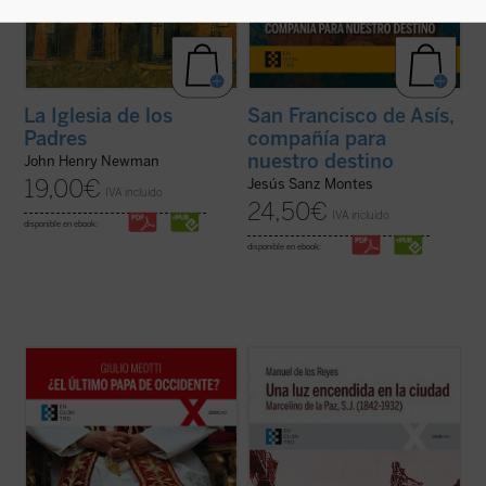
La Iglesia de los
San Francisco de Asís,
Padres
compañía para
nuestro destino
John Henry Newman
19,00
€
Jesús Sanz Montes
IVA incluido
24,50
€
IVA incluido
disponible en ebook:
disponible en ebook:
«Joseph Ratzinger ha sido, como Meotti lo
Narra la vida de Marcelino de la Paz, quien
describe, un coloso, finalmente 'derrotado'
ingresó en el noviciado de la Compañía de
en sus esfuerzos por salvar a la
Jesús. Docente, predicador, misionero,
civilización occidental, pero que ha dejado
confesor e impulsor de obras sociales, su
detrás de sí los códigos que aún pueden
biografía es a la par una muestra de la
permitir a la humanidad arreglar las ...
(ver
implicación en el ministerio del ...
(ver ficha)
ficha)