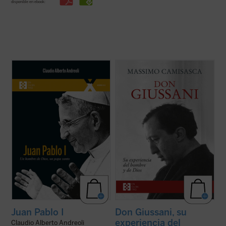
disponible en ebook:
El 4 de septiembre de 2022 fue beatificado
Don Luigi Giussani fue uno de los más
el Siervo de Dios Albino Luciani, quien fue
grandes educadores del siglo XX. Esta
papa con el nombre de Juan Pablo I, con
obra, escrita por uno de sus más
uno de los pontificados más breves de la
estrechos colaboradores a lo largo de
historia. El autor, que ha tenido la gracia de
cuarenta años, conforma una sintética
conocer personalmente al beato ...
(ver
biografía espiritual que permite conocer
ficha)
con precisión ...
(ver ficha)
Juan Pablo I
Don Giussani, su
experiencia del
Claudio Alberto Andreoli