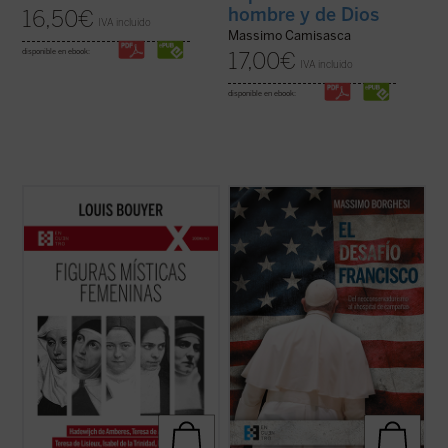
hombre y de Dios
16,50
€
IVA incluido
Massimo Camisasca
disponible en ebook:
17,00
€
IVA incluido
disponible en ebook:
Desde Hadewijch de Amberes hasta Edith
Borghesi analiza el drama interno que hoy
Stein, pasando por Teresa de Ávila, Teresa
desgarra a la Iglesia —que transita entre el
del Niño Jesús e Isabel de la Trinidad: cinco
neoconservadurismo y el «hospital de
místicas, cinco personalidades
campaña»—, sus orígenes y sus
excepcionales, que impulsan un
protagonistas, y el riesgo de que pueda
renacimiento interior necesario para la
conducir a un «cisma» ...
(ver ficha)
Iglesia tanto ...
(ver ficha)