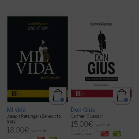
Al hilo de su historia personal, Ratzinger
Editado por Carmen Giussani, el libro
repasa los problemas de la Iglesia
recoge cerca de un centenar de
contemporánea, dando una visión plena de
testimonios de personas que, a largo de su
lucidez y abriendo su corazón al lector. La
vida, compartieron un tramo de camino con
incorporación de un texto a cargo de
él. Un libro único y precioso que, con motivo
Giuliano Vigini que reconstruye los años ...
del centenario del nacimiento del fundador
(ver ficha)
de ...
(ver ficha)
Mi vida
Don Gius
Joseph Ratzinger (Benedicto
Carmen Giussani
XVI)
15,00
€
IVA incluido
18,00
€
IVA incluido
disponible en ebook: