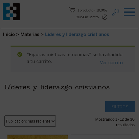
Saltar al contenido.
1 producto
19,00€
Club Encuentro
Inicio
>
Materias
>
Líderes y liderazgo cristianos
“Figuras místicas femeninas” se ha añadido
a tu carrito.
Ver carrito
Líderes y liderazgo cristianos
FILTROS
Mostrando 1 - 12 de 30
resultados