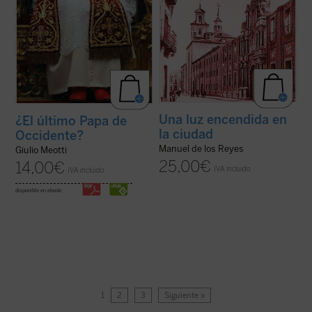
Una luz encendida en
¿El último Papa de
la ciudad
Occidente?
Manuel de los Reyes
Giulio Meotti
25,00
€
14,00
€
IVA incluido
IVA incluido
disponible en ebook:
1
2
3
Siguiente »