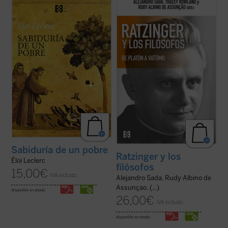
No se trata de un tratado ni de una
La conversación y el diálogo con filósofos
biografía al uso, sino de una narración
clásicos y contemporáneos es una de las
cautivadora que, sin dejar de ser
características más sobresalientes en el
profundamente fiel, invita a recorrer la
pensamiento del papa teólogo. Una
experiencia franciscana como una historia
compilación de los interlocutores más
viva y cercana.
relevantes y una visión de conjunto de ...
Esta edición ofrece una nueva ...
(ver ficha)
(ver ficha)
Sabiduría de un pobre
Ratzinger y los
Éloi Leclerc
filósofos
15,00
€
IVA incluido
Alejandro Sada, Rudy Albino de
Assunçao, (...)
disponible en ebook:
26,00
€
IVA incluido
disponible en ebook: