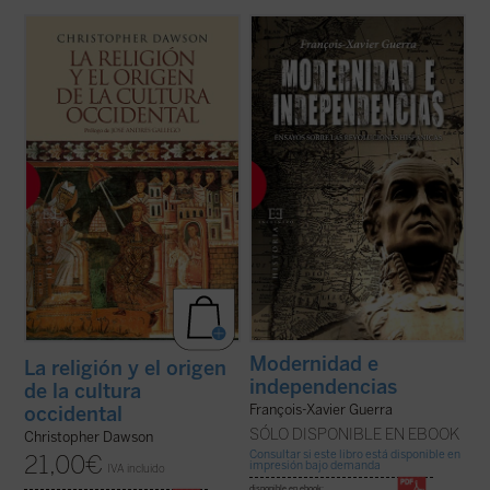
«La importancia de estos siglos de los
A partir de 1808, se abre en todo el mundo
cuales he escrito no debe buscarse en el
hispánico una época de profundas
orden externo que crearon o que
transformaciones. En España comienza la
intentaron crear, sino en el cambio interno
revolución liberal, en América el proceso
que produjeron en el alma del hombre
que conducirá a la independencia. Se trata
occidental, cambio que nunca podrá
de un proceso único, que comienza con la ...
destruirse ...
(ver ficha)
(ver ficha)
Modernidad e
La religión y el origen
independencias
de la cultura
François-Xavier Guerra
occidental
SÓLO DISPONIBLE EN EBOOK
Christopher Dawson
Consultar si este libro está disponible en
21,00
€
impresión bajo demanda
IVA incluido
disponible en ebook: