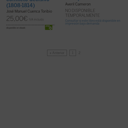
Averil Cameron
(1808-1814)
NO DISPONIBLE
José Manuel Cuenca Toribio
TEMPORALMENTE
25,00
€
IVA incluido
Consultar si este libro está disponible en
impresión bajo demanda
disponible en ebook:
« Anterior
1
2