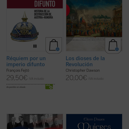
Réquiem por un
Los dioses de la
imperio difunto
Revolución
François Fejtö
Christopher Dawson
29,50
€
20,00
€
IVA incluido
IVA incluido
disponible en ebook:
Uno de los campos en los que es difícil que
«¿Cómo eran vistas las mujeres por los
se dé en nuestros días una confrontación
intelectuales medievales? ¿Cuáles eran
pacífica de ideas es el del análisis de las
sus deberes, estilo de vida y oportunidades