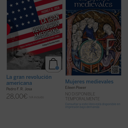
políticas de los Estados Unidos en el ámbito
sociales? ¿Cómo era la mujer trabajadora
exterior, ya que se suelen tomar
en el campo y la ciudad? ¿Había mujeres
habitualmente como punto de ...
(ver ficha)
artistas? ¿Cuál era la educación ...
(ver
ficha)
La gran revolución
Mujeres medievales
americana
Eileen Power
Pedro F. R. Josa
NO DISPONIBLE
28,00
€
IVA incluido
TEMPORALMENTE
Consultar si este libro está disponible en
impresión bajo demanda