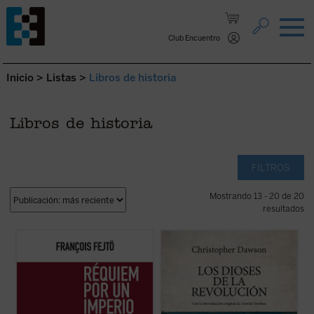
Saltar al contenido.
Club Encuentro
Inicio
>
Listas
>
Libros de historia
Libros de historia
FILTROS
Mostrando 13 - 20 de 20
resultados
Frente a la interpretación historiográfica
Los dioses de la Revolución,
obra póstuma
habitual, según la cual el Imperio austro-
del historiador inglés Christopher Dawson,
húngaro «se disgregó» porque los pueblos
es algo más que un libro sobre las
que lo conformaban rechazaron continuar
revoluciones ilustradas, sus causas y sus
en su seno, François Fejtö nos muestra en
consecuencias sociales, económicas o
este libro que su ...
(ver ficha)
políticas. La originalidad de su ...
(ver ficha)