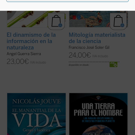
El dinamismo de la
Mitología materialista
información en la
de la ciencia
naturaleza
Francisco José Soler Gil
24,00
€
Angel Guerra Sierra
IVA incluido
23,00
€
IVA incluido
disponible en ebook:
¿Qué concepto tenemos del ser humano
Una tierra para el hombre
recorre la
como ente biológico? ¿Cómo pudo la
extraordinaria combinación de
evolución generar un ser consciente y
circunstancias astronómicas, geológicas,
ético a partir de unas bestias instintivas y
físicas, químicas y biológicas, que han
egoístas? ¿Por qué le atribuimos al ser
hecho de la Tierra un planeta excepcional,
humano el mayor valor y dignidad entre los
quizás único en el Universo, en el que han ...
...
(ver ficha)
(ver ficha)