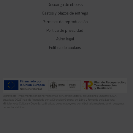
Descarga de ebooks
Gastos y plazos de entrega
Permisos de reproducción
Política de privacidad
Aviso legal
Política de cookies
El proyecto “Implementación de herramientas de Gestión Editorial en Ediciones Encuentro, S.A.
anualidad 2022” ha sido financiado por la Dirección General del Libro y Fomento de la Lectura,
Ministerio de Cultura y Deporte. La finalidad de este apoyo es contribuir a la modernización de pymes
del sector del libro.