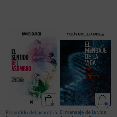
El principal legado de Carson fue
Nicolás Jouve describe los últimos
enseñarnos que no hay mejor manera de
avances en el campo de la biología en
preservar la naturaleza que experimentar
relación al inicio y el desarrollo de la vida
su grandeza. Este pequeño clásico,
humana y analiza, desde la perspectiva de
traducido por primera vez al español y
una bioética personalista, las acciones que
bellamente ilustrado, es un antídoto
se han desarrollado en los campos de ...
refrescante contra ...
(ver ficha)
(ver ficha)
El mensaje de la vida
El sentido del asombro