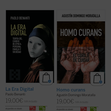
Paolo Benanti, experto en inteligencia
El cuidado generativo requiere ensanchar
artificial y ética de las tecnologías, nos
los horizontes de la responsabilidad
regala un apasionante recorrido a través
personal para afrontar las tendencias a la
de la realidad virtual, la comunicación
desvinculación, fragmentación y
veraz y fiable y las
fake news
, la robótica,
mecanización digital. Tendencias a las que
el transhumanismo y el ...
(ver ficha)
responden los capítulos de este libro
cuando ...
(ver ficha)
La Era Digital
Homo curans
Paolo Benanti
Agustín Domingo Moratalla
19,00
€
19,00
€
IVA incluido
IVA incluido
disponible en ebook:
disponible en ebook: