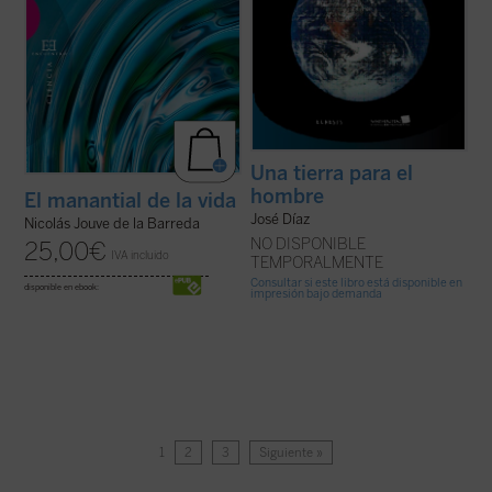
Una tierra para el
hombre
El manantial de la vida
José Díaz
Nicolás Jouve de la Barreda
NO DISPONIBLE
25,00
€
IVA incluido
TEMPORALMENTE
Consultar si este libro está disponible en
disponible en ebook:
impresión bajo demanda
1
2
3
Siguiente »