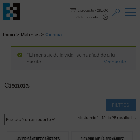
Saltar al contenido.
1 producto
29,50€
Club Encuentro
Inicio
>
Materias
>
Ciencia
“El mensaje de la vida” se ha añadido a tu
carrito.
Ver carrito
Ciencia
FILTROS
Mostrando 1 - 12 de 25 resultados
El autor traza un modelo para explicar
En esta obra quiero establecer el enlace del