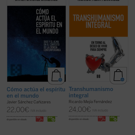
cómo actúa el espíritu en el mundo, pero
transhumanismo con la tradición
también por qué emergen novedades en la
humanística de nuestra civilización,
naturaleza o qué significado tiene la
ofreciendo nuevos criterios de
existencia del mal. Una propuesta audaz,
pensamiento y de acción de los desafíos
con un estilo a la vez riguroso y ...
(ver
tecnológicos....
(ver ficha)
ficha)
Transhumanismo
Cómo actúa el espíritu
integral
en el mundo
Ricardo Mejía Fernández
Javier Sánchez Cañizares
24,00
€
22,00
€
IVA incluido
IVA incluido
disponible en ebook:
disponible en ebook: