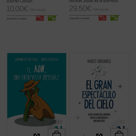
Nicolás Jouve de la Barreda
Rachel Carson
29,50
€
10,00
€
IVA incluido
IVA incluido
disponible en ebook:
disponible en ebook:
Este libro presenta, con lenguaje para todo
La experiencia de mirar a la bóveda
público y mucho humor, los principales
estrellada provoca en el observador una
hitos del descubrimiento de la molécula
impresión profunda en la que se aúna
más famosa del planeta y sus
fascinación y vértigo, curiosidad científica
consecuencias más relevantes para
e inspiración artística, intuición geométrica
nuestras vidas. En la entrevista final a
y sentido religioso. ¿De qué ...
(ver ficha)
«míster ...
(ver ficha)