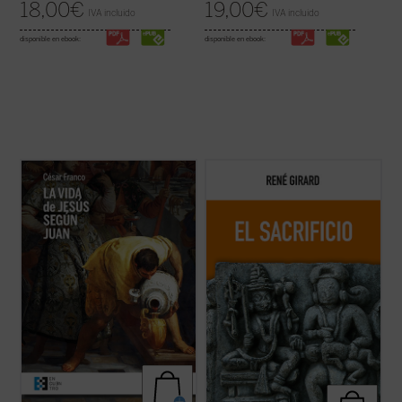
18,00
€
19,00
€
IVA incluido
IVA incluido
disponible en ebook:
disponible en ebook:
Este ensayo de Mons. César Franco ofrece
Esta nueva edición, publicada a modo de
con estilo diáfano y apasionado una
conmemoración por el centenario del
introducción a la vida de Jesús narrada en
nacimiento del autor, rescata un texto
el evangelio de Juan, que permite al lector
definitivo como piedra angular del edificio
acceder al texto sin complicaciones.
girardiano, pues el sacrificio no es un tema
Dividido en dos partes, la primera ...
(ver
cualquiera de la antropología o de la ...
(ver
ficha)
ficha)