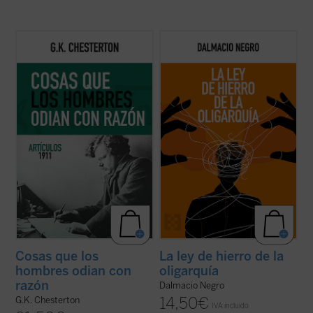
Coincidiendo ahora con el 150 aniversario
Este ensayo, en el que se combina un
del nacimiento de su autor, este sexto
interesante recorrido de la historia de la
volumen de esta serie contiene ensayos
política occidental con una aguda
dedicados a la Navidad, la literatura, las
interpretación de la realidad actual, nos
sufragistas, la prensa, otros temas
ayuda a recuperar un modo realista de ver
habituales y nombres tan representativos
el fenómeno político, muy pegado a los
en el ...
(ver ficha)
hechos ...
(ver ficha)
Cosas que los
La ley de hierro de la
hombres odian con
oligarquía
razón
Dalmacio Negro
14,50
€
G.K. Chesterton
IVA incluido