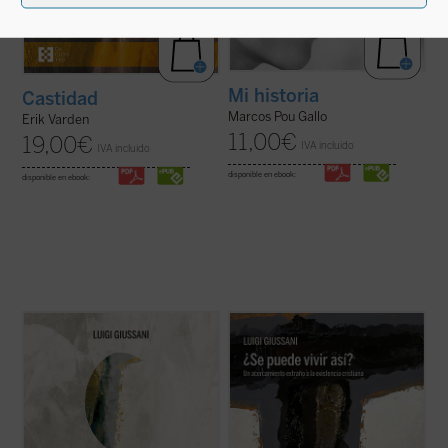
Mi historia
Castidad
Marcos Pou Gallo
Erik Varden
11,00
€
19,00
€
IVA incluido
IVA incluido
disponible en ebook:
disponible en ebook:
A modo de comentario,
¿Se puede
Un libro en el que el genio del autor brilla
(verdaderamente) vivir así?
propone
especialmente, en un recorrido
diálogos entre el autor y grupos de jóvenes.
humanamente razonable y atractivo a
Este primer volumen, en palabras de
través de los conceptos principales que
Giussani, transita por estos tres senderos:
describen la existencia cristiana: fe
«fe, certeza de una presencia; ...
(ver ficha)
(libertad, obediencia), esperanza (pobreza,
confianza) y ...
(ver ficha)