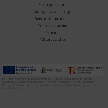
Descarga de ebooks
Gastos y plazos de entrega
Permisos de reproducción
Política de privacidad
Aviso legal
Política de cookies
El proyecto “Implementación de herramientas de Gestión Editorial en Ediciones Encuentro, S.A.
anualidad 2022” ha sido financiado por la Dirección General del Libro y Fomento de la Lectura,
Ministerio de Cultura y Deporte. La finalidad de este apoyo es contribuir a la modernización de pymes
del sector del libro.