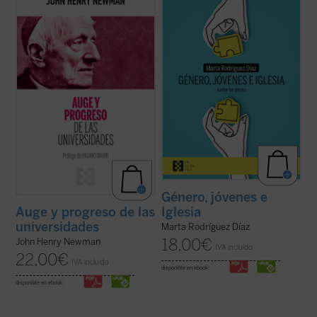
presenta, acompañado de las notas de los
enorme brecha que separa a padres e
editores, la propuesta de Newman como
hijos, nietos y abuelos. No hay quien se
una invitación a la reflexión sobre el ser y
entienda y se escuche. En las familias es
misión de la universidad que no olvide las
motivo de disputa, los hijos no se sienten
raíces que la sustentan....
(ver ficha)
acogidos y los padres se frustran ante
ideas ...
(ver ficha)
Género, jóvenes e
Iglesia
Auge y progreso de las
universidades
Marta Rodríguez Díaz
18,00
€
John Henry Newman
IVA incluido
22,00
€
IVA incluido
disponible en ebook:
disponible en ebook: