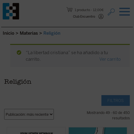
Saltar al contenido.
1 producto
12,00€
Club Encuentro
Inicio
>
Materias
>
Religión
“La libertad cristiana” se ha añadido a tu
carrito.
Ver carrito
Religión
FILTROS
Mostrando 49 - 60 de 450
resultados
Hábilmente escrito y muy diáfano, el libro
Alrededor del género se ha abierto una