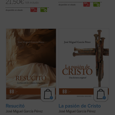
21,50
€
IVA incluido
disponible en ebook:
disponible en ebook:
José Miguel García centra la atención
Un análisis atento de los relatos de la
sobre las dificultades o extrañezas
pasión de Cristo que aparecen en los
contenidas en los relatos evangélicos, que
cuatro evangelios canónicos revela
son los testimonios más explícitos acerca
llamativas diferencias, incluso
de lo que aconteció después de la muerte y
contradicciones, entre algunos de los
sepultura de Jesús de Nazaret. El ...
(ver
pasajes narrados en ellos. El autor de este
ficha)
libro ofrece, ...
(ver ficha)
Resucitó
La pasión de Cristo
José Miguel García Pérez
José Miguel García Pérez