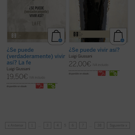
¿Se puede
¿Se puede vivir así?
(verdaderamente) vivir
Luigi Giussani
así? La fe
22,00
€
IVA incluido
Luigi Giussani
disponible en ebook:
19,50
€
IVA incluido
disponible en ebook:
« Anterior
1
…
3
4
5
6
7
…
38
Siguiente »