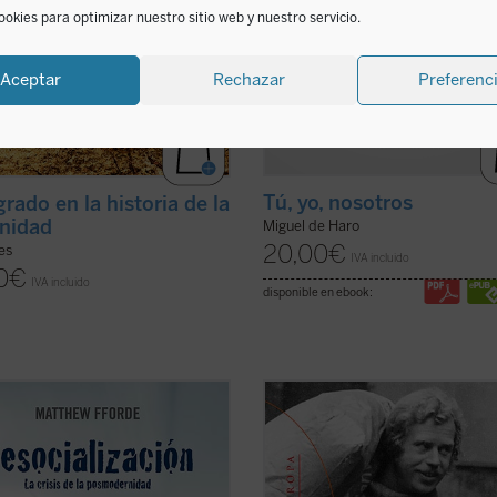
ookies para optimizar nuestro sitio web y nuestro servicio.
Aceptar
Rechazar
Preferenc
Tú, yo, nosotros
grado en la historia de la
nidad
Miguel de Haro
20,00
€
ies
IVA incluido
0
€
IVA incluido
disponible en ebook:
ámica que caracteriza a la
El poder de los sin poder
es una de 
ad postmoderna es la pérdida de
obras más importantes de Václav 
os. Esta «desocialización» es
(1936-2011), un ensayo que constit
ada en detalle por Matthew Fforde
verdadero grito de libertad en los 
e libro, explorando sus orígenes,
setenta y que pronto se convertiría