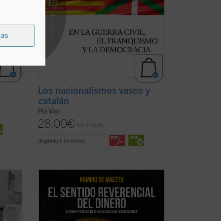
ias
Los nacionalismos vasco y
catalán
Pío Moa
28,00
€
IVA incluido
disponible en ebook:
las
Pocas veces hallará el lector una obra tan
Havel
sorprendentemente oportuna y
uyó un
esclarecedora para nuestras actuales
años
circunstancias económico-financieras y
 en un
morales como ésta de Ramiro de Maeztu.