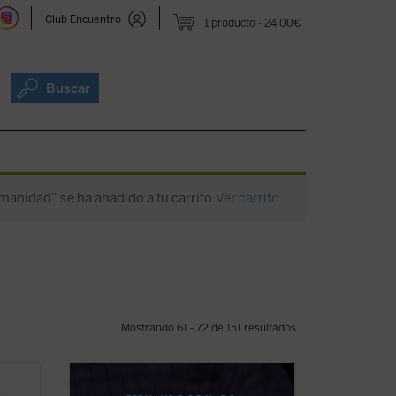
Club Encuentro
1 producto
24,00€
Buscar
umanidad” se ha añadido a tu carrito.
Ver carrito
Mostrando 61 - 72 de 151 resultados
esde
A través de diversas entrevistas y