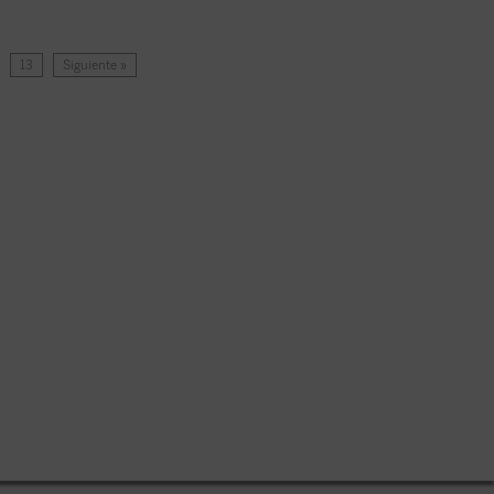
…
13
Siguiente »