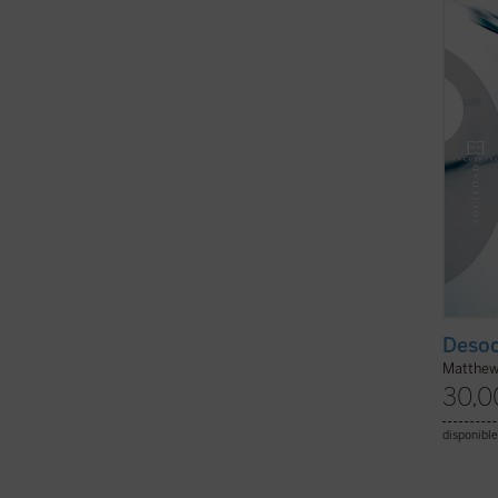
sus ca
su ...
(v
Desoc
Matthew
30,0
disponible