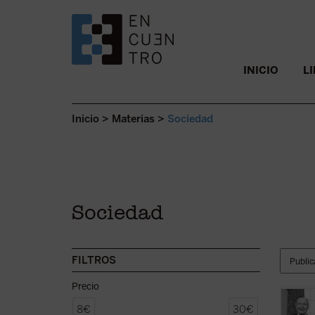
SALTAR AL CONTENIDO.
INICIO
L
Inicio
>
Materias
>
Sociedad
Sociedad
FILTROS
Precio
Uno de
8€
30€