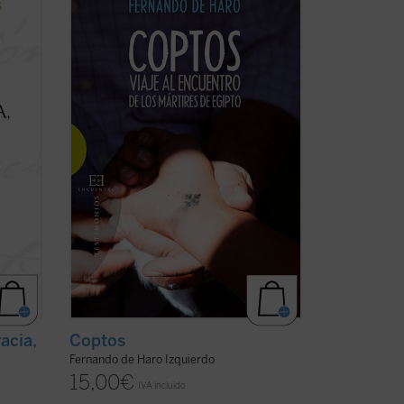
ca
encuentros sobre el terreno, el periodista
vas del
Fernando de Haro nos acerca a la
n el
actualidad y la historia de estos cristianos
,
de Oriente Próximo que, a pesar de la
as ...
persecución, persisten en su rechazo de
la ...
(ver ficha)
acia,
Coptos
Fernando de Haro Izquierdo
15,00
€
IVA incluido