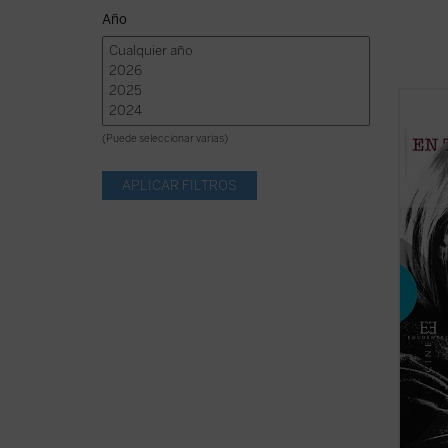
Año
¿Cómo
revolu
(Puede seleccionar varias)
femeni
En tie
femini
presen
prejuic
(ver f