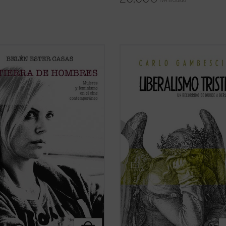
IVA incluido
 ha cambiado, desde los
El presente libro no pretende ser u
cionarios 60, el personaje
historia detallada y exhaustiva del
no en el cine?
pensamiento liberal, sino que aspir
rra de hombres. Mujeres y
verificar, como se hace en el campo
smo en el cine contemporáneo
química o de la física, la cualidad, e
ta un análisis profundo y sin
de una sustancia. La «sustancia»
ios de las claves de la «nueva ...
examinada ...
(ver ficha)
icha)