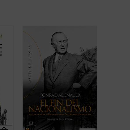
na
Junto con Jean Monnet, Robert Schuman
o Alcide De Gasperi, el canciller alemán
a a
Konrad Adenauer fue uno de los padres
 de la
de Europa, verdadero protagonista del
l valor
proceso de integración puesto en marcha
tras la Segunda Guerra Mundial. Se
recogen en esta ...
(ver ficha)