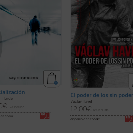
racterísticas y los mecanismos de
manifiesto de la disidencia en ...
(ve
er ficha)
ficha)
ialización
El poder de los sin pode
 Fforde
Václav Havel
0
€
12,00
€
IVA incluido
IVA incluido
 en ebook:
disponible en ebook: