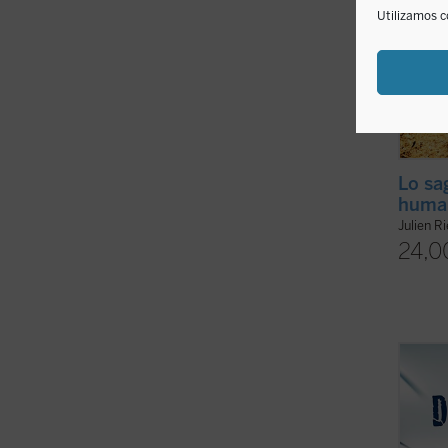
Utilizamos c
Lo sa
huma
Julien R
24,0
La din
socied
víncul
analiz
en est