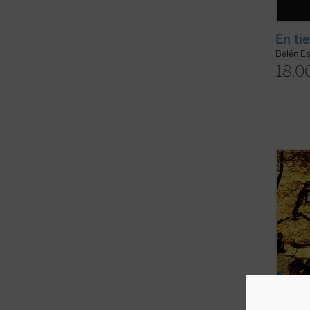
En ti
Belén Es
18,0
Desde 
Eliade
religi
etnólo
sociól
sagrad
la ...
(v