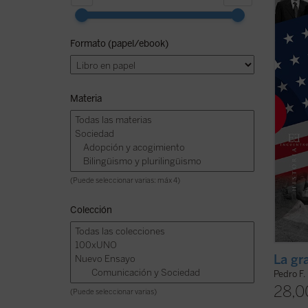
que se
confro
anális
Formato (papel/ebook)
Unidos
suele
de ...
(v
Materia
(Puede seleccionar varias: máx 4)
Colección
La gr
Pedro F.
28,0
(Puede seleccionar varias)