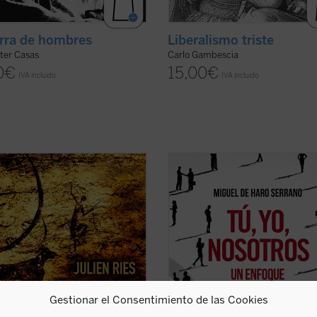
erra de hombres
Liberalismo triste
ter Casas
Carlo Gambescia
0
€
15,00
€
IVA incluido
IVA incluido
Fustel de Coulanges hasta Mircea
---¿Qué es la sociedad civil?
, la presencia de lo sagrado en las
---Tú, yo, nosotros.
ones ha suscitado el interés de
Con esta escueta fórmula, el autor
gos, historiadores, teólogos y
resume el fundamento de la socie
ogos. Hasta la época moderna, lo
civil: cuando yo, desde mi soledad,
o ha ocupado un lugar central en
al otro, cuando lo necesito o me nec
er ficha)
cuando otros ...
(ver ficha)
Gestionar el Consentimiento de las Cookies