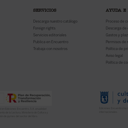
SERVICIOS
AYUDA E
Descarga nuestro catálogo
Proceso de 
Foreign rights
Descarga de
Servicios editoriales
Gastos y plaz
Publica en Encuentro
Permisos de 
Trabaja con nosotros
Política de p
Aviso legal
Política de c
Ediciones Encuentro ha r
l en Ediciones Encuentro, S.A. anualidad
internacionales.
nto de la Lectura, Ministerio de Cultura y
ón de pymes del sector del libro.