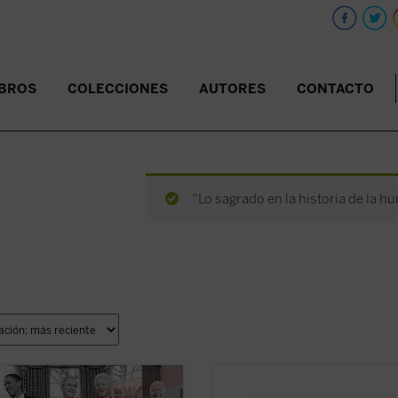
IBROS
COLECCIONES
AUTORES
CONTACTO
“Lo sagrado en la historia de la h
 los campos en los que es difícil
Ortí Bordás aborda en este libro, d