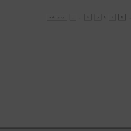
« Anterior
1
…
4
5
6
7
8