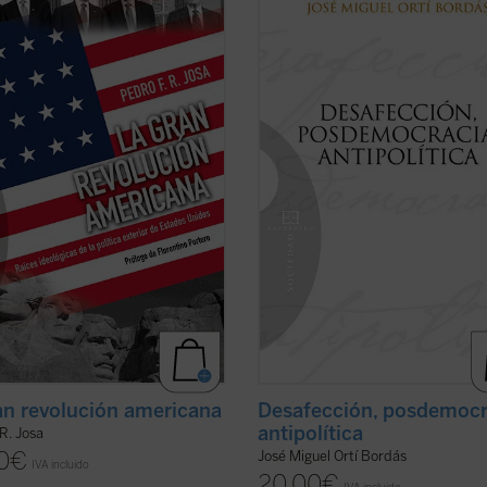
 dé en nuestros días una
su amplio conocimiento de la políti
ntación pacífica de ideas es el del
"desde dentro", las claves explicati
is de las políticas de los Estados
gran proceso de mutación política e
 en el ámbito exterior, ya que se
que se encuentran España y Europa
n tomar habitualmente como punto
algunas de las cuales coinciden con l
er ficha)
(ver ficha)
an revolución americana
Desafección, posdemocr
antipolítica
 R. Josa
0
€
José Miguel Ortí Bordás
IVA incluido
20,00
€