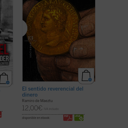
r
Oportuna, al interrogarnos forzosamente
por las causas ...
(ver ficha)
El sentido reverencial del
r
dinero
Ramiro de Maeztu
12,00
€
IVA incluido
disponible en ebook: