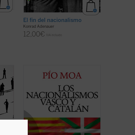
El fin del nacionalismo
Konrad Adenauer
12,00
€
IVA incluido
Este libro aspira a disolver en lo posible
las brumas de ignorancia en que se viene
desenvolviendo la política española con
dad
respecto a la cuestión del separatismo.
 busco
«Es crítica, innovadora e introduce un
esita;
chorro de aire fresco en una zona ...
(ver
ficha)