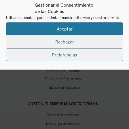
Librerías
Gestionar el Consentimiento
Distribuidores
de las Cookies
Utilizamos cookies para optimizar nuestro sitio web y nuestro servicio.
Accionistas
Contacto
Aceptar
Rechazar
SERVICIOS
Descarga nuestro catálogo
Preferencias
Foreign rights
Servicios editoriales
Publica en Encuentro
Trabaja con nosotros
AYUDA E INFORMACIÓN LEGAL
Proceso de compra
Descarga de ebooks