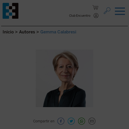
Saltar al contenido.
Club Encuentro
Inicio
>
Autores
>
Gemma Calabresi
Compartir en