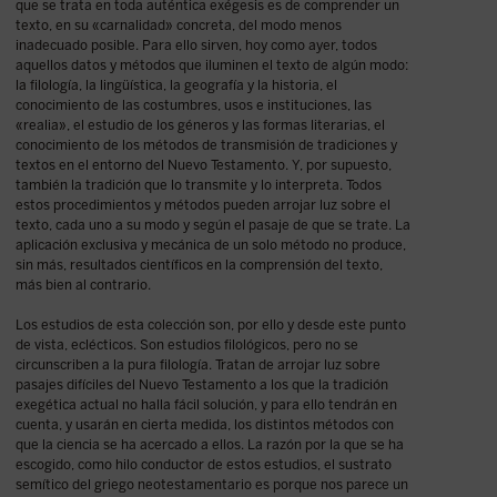
que se trata en toda auténtica exégesis es de comprender un
texto, en su «carnalidad» concreta, del modo menos
inadecuado posible. Para ello sirven, hoy como ayer, todos
aquellos datos y métodos que iluminen el texto de algún modo:
la filología, la lingüística, la geografía y la historia, el
conocimiento de las costumbres, usos e instituciones, las
«realia», el estudio de los géneros y las formas literarias, el
conocimiento de los métodos de transmisión de tradiciones y
textos en el entorno del Nuevo Testamento. Y, por supuesto,
también la tradición que lo transmite y lo interpreta. Todos
estos procedimientos y métodos pueden arrojar luz sobre el
texto, cada uno a su modo y según el pasaje de que se trate. La
aplicación exclusiva y mecánica de un solo método no produce,
sin más, resultados científicos en la comprensión del texto,
más bien al contrario.
Los estudios de esta colección son, por ello y desde este punto
de vista, eclécticos. Son estudios filológicos, pero no se
circunscriben a la pura filología. Tratan de arrojar luz sobre
pasajes difíciles del Nuevo Testamento a los que la tradición
exegética actual no halla fácil solución, y para ello tendrán en
cuenta, y usarán en cierta medida, los distintos métodos con
que la ciencia se ha acercado a ellos. La razón por la que se ha
escogido, como hilo conductor de estos estudios, el sustrato
semítico del griego neotestamentario es porque nos parece un