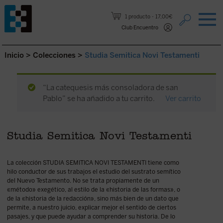
Saltar al contenido.
1 producto
17,00€
Club Encuentro
Inicio
>
Colecciones
>
Studia Semitica Novi Testamenti
“La catequesis más consoladora de san
Pablo” se ha añadido a tu carrito.
Ver carrito
Studia Semitica Novi Testamenti
La colección STUDIA SEMITICA NOVI TESTAMENTI tiene como
hilo conductor de sus trabajos el estudio del sustrato semítico
del Nuevo Testamento. No se trata propiamente de un
«método» exegético, al estilo de la «historia de las formas», o
de la «historia de la redacción», sino más bien de un dato que
permite, a nuestro juicio, explicar mejor el sentido de ciertos
pasajes, y que puede ayudar a comprender su historia. De lo