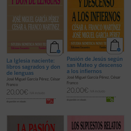
Pasión de Jesús según
La Iglesia naciente:
san Mateo y descenso
libros sagrados y don
a los infiernos
de lenguas
José Miguel García Pérez, César
José Miguel García Pérez, César
Franco
Franco
20,00
€
20,00
€
IVA incluido
IVA incluido
disponible en ebook:
disponible en ebook:
En el relato de la pasión de Jesús según san
En cada uno de los doce capítulos de este
Juan hay escenas famosas por sus
libro, sus autores hacen un estudio
cuestiones disputadas. Los estudiosos
filológico meticuloso de un relato