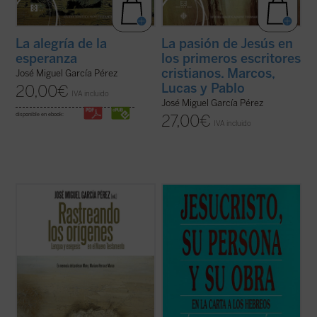
La alegría de la
La pasión de Jesús en
esperanza
los primeros escritores
cristianos. Marcos,
José Miguel García Pérez
Lucas y Pablo
20,00
€
IVA incluido
José Miguel García Pérez
disponible en ebook:
27,00
€
IVA incluido
El Nuevo Testamento es testimonio y
Se ha dicho de la carta a los Hebreos que
anuncio de un hecho sucedido durante el
es uno de los escritos más revolucionarios
siglo primero de nuestra era en la tierra
del Nuevo Testamento. Su autor se atreve
habitada por el pueblo de Israel. Algunos
a presentar a Jesús, frente a toda
judíos vieron cumplidas las profecías del
apariencia en contra, como el Sumo
Antiguo Testamento en este
Sacerdote definitivo de los bienes eternos.
acontecimiento y ...
(ver ficha)
...
(ver ficha)