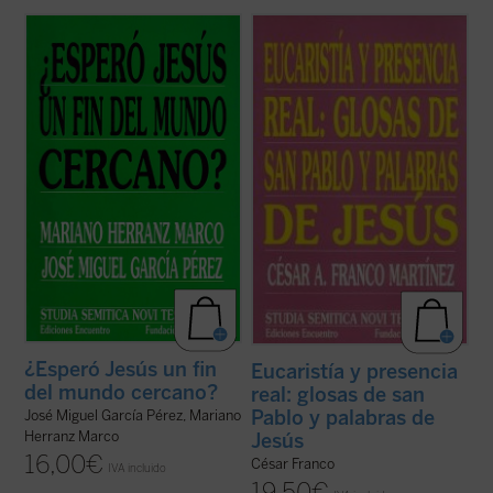
Este libro está dedicado exclusivamente a
La escena del lavatorio de los pies, narrada
dichos de Jesús, la mayor parte de ellos
en Jn 13,1-20, y el pasaje de 1Cor 11,17-34,
breves. Se trata de palabras de Jesús que
donde san Pablo hace frente a ciertos
desde muy antiguo han creado dificultad a
abusos de las asambleas eucarísticas,
escrituristas y teólogos. En un caso
suscitan enormes controversias a causa
concreto, el texto estudiado constituyó ...
de su difícil y oscuro griego. No es ...
(ver
(ver ficha)
ficha)
¿Esperó Jesús un fin
Eucaristía y presencia
del mundo cercano?
real: glosas de san
Pablo y palabras de
José Miguel García Pérez, Mariano
Herranz Marco
Jesús
16,00
€
César Franco
IVA incluido
19,50
€