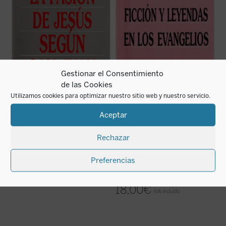
discuten sobre los enigmas de sintaxis o
evangélico como resultado del cual
sentido y, en no pocos casos, sobre la
reconstruyen un original arameo en que no
historicidad de lo narrado, puesto que
sólo no hay nada que se oponga a la
contrasta ...
(ver ficha)
historicidad de lo ...
(ver ficha)
Gestionar el Consentimiento
de las Cookies
Utilizamos cookies para optimizar nuestro sitio web y nuestro servicio.
Aceptar
La Pasión de Jesús
Los supuestos relatos
Rechazar
según san Juan
ficción y leyendas en
los Evangelios
César Franco
Preferencias
20,00
€
José Miguel García Pérez, Julián
IVA incluido
Carrón
18,00
€
IVA incluido