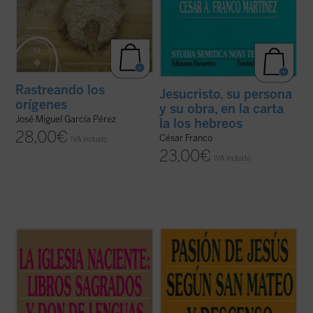
Rastreando los
Jesucristo, su persona
orígenes
y su obra, en la carta
José Miguel García Pérez
la los hebreos
28,00
€
César Franco
IVA incluido
23,00
€
IVA incluido
El proceso de formación y las fechas de
Este nuevo volumen de
Studia Semitica
escritura de los evangelios siguen siendo
Novi Testamenti
se centra en textos de la
cuestiones abiertas entre los estudiosos.
Pasión de Jesús en Mateo que han
En manuales y artículos suele proponerse
suscitado mucho debate. Excepto el que se
como fechas de composición los treinta
refiere a Barrabás, pertenecen al material
últimos años del primer siglo de nuestra ...
propio de Mateo, que ha sido estudiado ...
(ver ficha)
(ver ficha)