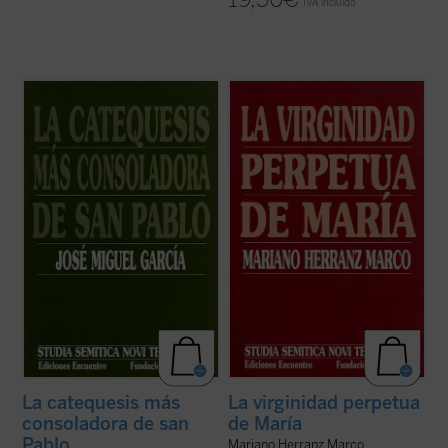
IVA incluido
Como ocurre con frecuencia en las cartas
Las páginas de los evangelios y de las
de san Pablo, en el capítulo quince de
cartas de san Pablo que pueden contener
1Corintios más de la mitad de los
afirmaciones o negaciones de la virginidad
versículos contienen un griego oscuro,
perpetua de María tienen una
muy oscuro incluso, o ininteligible en
característica común: abundan en ellas las
cuanto al sentido, aunque traducible en
extrañezas o estridencias del griego; más
cuanto a la ...
(ver ficha)
que de ...
(ver ficha)
La catequesis más
La virginidad perpetua
consoladora de san
de María
Pablo
Mariano Herranz Marco