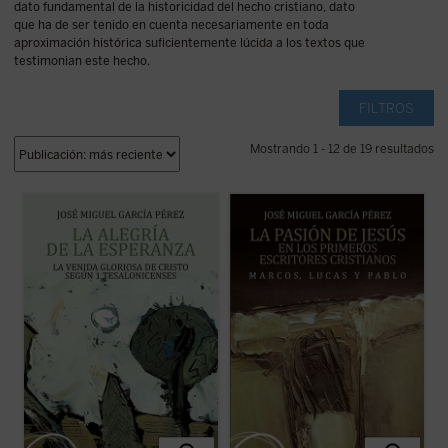
dato fundamental de la historicidad del hecho cristiano, dato
que ha de ser tenido en cuenta necesariamente en toda
aproximación histórica suficientemente lúcida a los textos que
testimonian este hecho.
FILTROS
Mostrando 1 - 12 de 19 resultados
El lector encontrará aquí una investigación
Este libro estudia algunas oscuridades
que devuelve a la palabra paulina su
lingüísticas de escenas de la historia de la
tonalidad originaria, abierta a la plenitud
Pasión narrada en los evangelistas más
cristológica, y que constituye una
primitivos, Marcos y Lucas, intentando
aportación decisiva para comprender la
iluminarlas mediante el recurso al
esperanza cristiana como fuente de alegría
substrato arameo de la tradición ...
(ver
...
(ver ficha)
ficha)