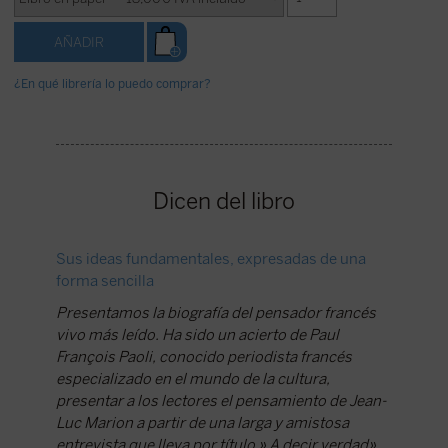
¿En qué librería lo puedo comprar?
Dicen del libro
Sus ideas fundamentales, expresadas de una
Jean-Luc
forma sencilla
«Marion 
Presentamos la biografía del pensador francés
cátedra 
vivo más leído. Ha sido un acierto de Paul
del Card
François Paoli, conocido periodista francés
Publicad
especializado en el mundo de la cultura,
presentar a los lectores el pensamiento de Jean-
Luc Marion a partir de una larga y amistosa
entrevista que lleva por título » A decir verdad».