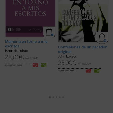
Memoria en torno a mis
T
escritos
G
Confesiones de un pecador
Henri de Lubac
original
28,00
€
John Lukacs
IVA incluido
di
23,90
€
IVA incluido
disponible en ebook:
disponible en ebook: