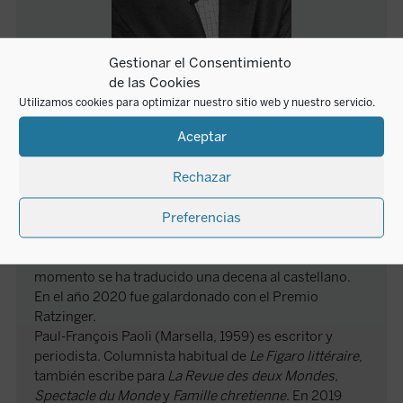
Gestionar el Consentimiento
de las Cookies
Jean-Luc Marion
Utilizamos cookies para optimizar nuestro sitio web y nuestro servicio.
Aceptar
Jean-Luc Marion (Meudon, 1946), filósofo, miembro
Rechazar
de la Academia Francesa, es autor de una obra
internacionalmente reconocida que se ha
Preferencias
desarrollado principalmente en los ámbitos de la
historia de la filosofía, la fenomenología y la teología.
Ha escrito cerca de 30 libros de los cuales hasta el
momento se ha traducido una decena al castellano.
En el año 2020 fue galardonado con el Premio
Ratzinger.
Paul-François Paoli (Marsella, 1959) es escritor y
periodista. Columnista habitual de
Le Figaro littéraire
,
también escribe para
La Revue des deux Mondes,
Spectacle du Monde
y
Famille chretienne
. En 2019