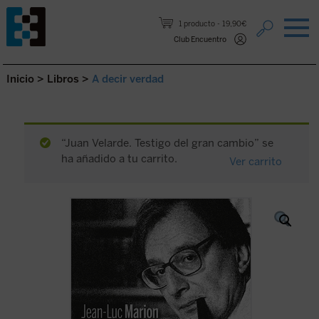
Saltar al contenido.
1 producto
19,90€
Club Encuentro
Inicio
>
Libros
>
A decir verdad
“Juan Velarde. Testigo del gran cambio” se
ha añadido a tu carrito.
Ver carrito