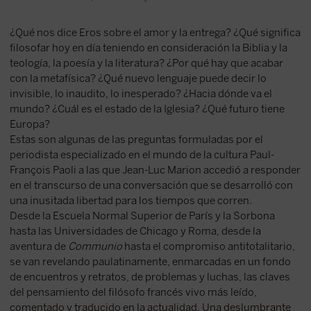
¿Qué nos dice Eros sobre el amor y la entrega? ¿Qué significa
filosofar hoy en día teniendo en consideración la Biblia y la
teología, la poesía y la literatura? ¿Por qué hay que acabar
con la metafísica? ¿Qué nuevo lenguaje puede decir lo
invisible, lo inaudito, lo inesperado? ¿Hacia dónde va el
mundo? ¿Cuál es el estado de la Iglesia? ¿Qué futuro tiene
Europa?
Estas son algunas de las preguntas formuladas por el
periodista especializado en el mundo de la cultura Paul-
François Paoli a las que Jean-Luc Marion accedió a responder
en el transcurso de una conversación que se desarrolló con
una inusitada libertad para los tiempos que corren.
Desde la Escuela Normal Superior de París y la Sorbona
hasta las Universidades de Chicago y Roma, desde la
aventura de
Communio
hasta el compromiso antitotalitario,
se van revelando paulatinamente, enmarcadas en un fondo
de encuentros y retratos, de problemas y luchas, las claves
del pensamiento del filósofo francés vivo más leído,
comentado y traducido en la actualidad. Una deslumbrante