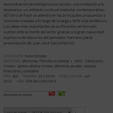
demostración de inteligencia en acción, una invitación a la
esperanza, un antídoto contra el malestar contemporáneo.
«El libro de Paoli se adentra en las principales propuestas y
nociones creadas a lo largo de la larga y fértil vida de Marion.
Las ideas más importantes de su filosofía van tomado
cuerpo ante la mente del lector gracias a la gran capacidad
expresiva del discurso del pensador francés» (de la
presentación de Juan José García Norro).
COLECCIÓN:
Nuevo Ensayo
MATERIAS:
Memorias
,
Filosofía occidental, c. 1900-
,
Catolicismo
romano, Iglesia católica romana
,
Memorias anuales, estados
financieros y contables
PÁG:
162
TAMAÑO:
15 x 23 cm
PUBLICACIÓN:
Jun
2022
ISBN:
978-84-1339-109-0
disponible en ebook: