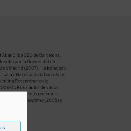
t Abat Oliba CEU de Barcelona,
losofía por la Universitat de
U de Madrid (2007). Ha trabajado
Italia). Ha recibido la beca José
Visiting Researcher en la
 2009-2010. Es autor de varios
cine. Entre las más recientes
 del sujeto posmoderno
(2008) y
ias