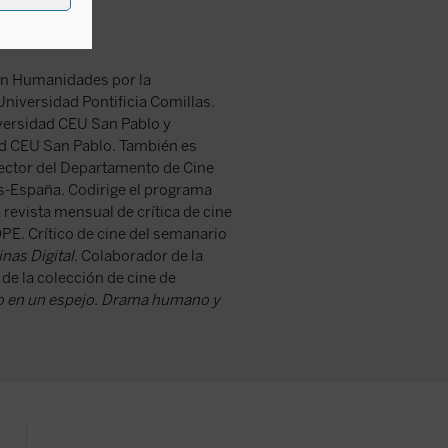
 en Humanidades por la
Universidad Pontificia Comillas.
iversidad CEU San Pablo y
ad CEU San Pablo. También es
rector del Departamento de Cine
is-España. Codirige el programa
 revista mensual de crítica de cine
PE. Crítico de cine del semanario
nas Digital
. Colaborador de la
 de la colección de cine de
 en un espejo. Drama humano y