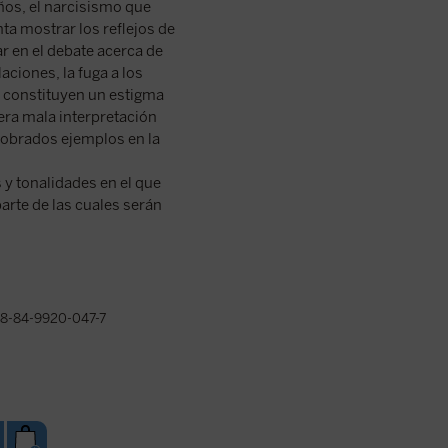
 años, el narcisismo que
ta mostrar los reflejos de
r en el debate acerca de
aciones, la fuga a los
a constituyen un estigma
era mala interpretación
 sobrados ejemplos en la
 y tonalidades en el que
rte de las cuales serán
8-84-9920-047-7