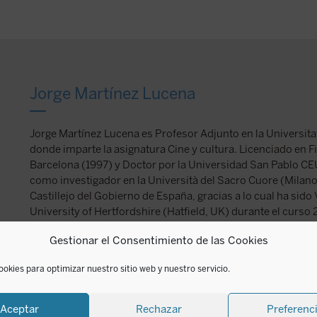
por Arturo Encinas
Jorge Martínez Lucena
Jorge Martínez Lucena es Profesor Adjunto en la Universita
donde imparte la asignatura Cine y cultura. Licenciado en Fi
Barcelona (1997) y Doctor por la Universidad San Pablo CE
como investigador en la Università del Sacro Cuore (Milano, 
Castillejo del Gobierno de España, gracias a lo cual ha sido 
University of Hertfordshire (Hatfield, UK) durante el curso
obras que giran en torno al tema de la postmodernidad y el 
Gestionar el Consentimiento de las Cookies
destacan el libro
Los antifaces de Dory. Retrato en collage
diversos artículos de temática cinematográfica y filosófica.
ookies para optimizar nuestro sitio web y nuestro servicio.
Aceptar
Rechazar
Preferenc