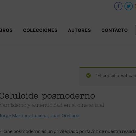
IBROS
COLECCIONES
AUTORES
CONTACTO
“El concilio Vatican
Celuloide posmoderno
Narcisismo y autenticidad en el cine actual
Jorge Martínez Lucena
,
Juan Orellana
El cine posmoderno es un privilegiado portavoz de nuestra realida