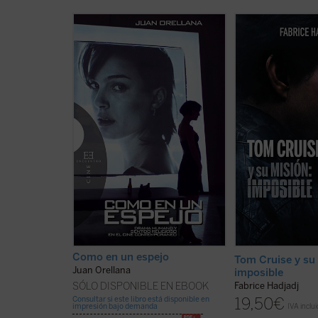
El cine es actualmente el mejor
Hadjadj mira a To
espejo de la condición humana. En
allá del cine. Cuan
él se evidencia la desproporción
convierte en símbo
que experimenta el ser humano
generación, inevi
entre sus deseos de felicidad y
refleja algo de su 
plenitud "siempre inagotables", y
al hablar de Tom, 
su evidente incapacidad de
también de toda l
satisfacerlos adecuadamente.
Entre filosofía, teo
Pero también el cine ha reflejado y
popular, este libro 
refleja de muchas formas el ...
(ver
recordar que: vivir 
ficha)
ficha)
Como en un espejo
Tom Cruise y su
Juan Orellana
imposible
SÓLO DISPONIBLE EN EBOOK
Fabrice Hadjadj
Consultar si este libro está disponible en
19,50
€
impresión bajo demanda
IVA inclu