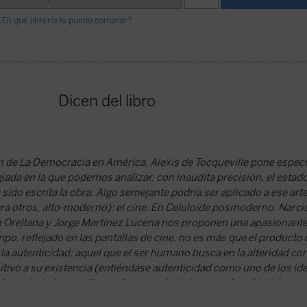
¿En qué librería lo puedo comprar?
Dicen del libro
de La Democracia en América, Alexis de Tocqueville pone especi
giada en la que podemos analizar, con inaudita precisión, el estado
sido escrita la obra. Algo semejante podría ser aplicado a ese art
 otros, alto-moderno): el cine. En Celuloide posmoderno. Narci
an Orellana y Jorge Martínez Lucena nos proponen una apasionante 
po, reflejado en las pantallas de cine, no es más que el producto
la autenticidad; aquel que el ser humano busca en la alteridad con
itivo a su existencia (entiéndase autenticidad como uno de los id
, con todo lo que ello conlleva, es decir, la carga de subjetivismo 