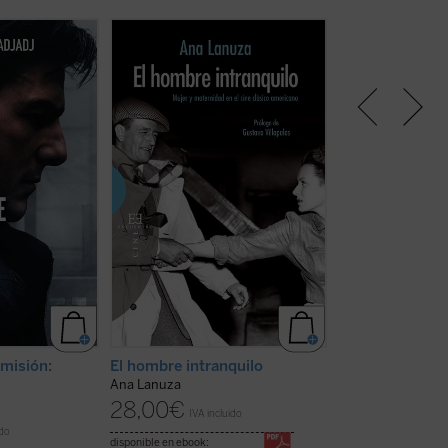
m Cruise más
Este libro ofrece una visión crítica
La Pasión de Crist
do un actor se
de más de 300 películas que nos
repasa el tratami
lo de una
permite comprender mejor la
relato evangélico
tablemente
historia y el sentido del cine de
recibido en el sép
época. Por eso,
nuestros días, así como la
Destaca el estudi
hablamos
importancia de la mujer y la
iconografía que el
a humanidad.
maternidad en una sociedad que
para tratar la fig
logía y cultura
exige su permanente
cómo ha represen
nos invita a
reubicación....
(ver ficha)
naturaleza human
puede ...
(ver
cómo ha tratado lo
 misión:
El hombre intranquilo
La Pasión de Cr
Ana Lanuza
Montserrat Claver
28,00
€
24,00
€
IVA incluido
IVA inc
ido
disponible en ebook:
disponible en ebook: