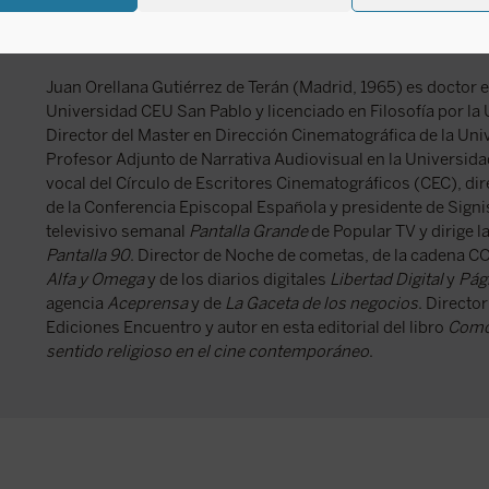
Juan Orellana
Juan Orellana Gutiérrez de Terán (Madrid, 1965) es doctor
Universidad CEU San Pablo y licenciado en Filosofía por la 
Director del Master en Dirección Cinematográfica de la Un
Profesor Adjunto de Narrativa Audiovisual en la Universid
vocal del Círculo de Escritores Cinematográficos (CEC), di
de la Conferencia Episcopal Española y presidente de Sign
televisivo semanal
Pantalla Grande
de Popular TV y dirige la
Pantalla 90
. Director de Noche de cometas, de la cadena CO
Alfa y Omega
y de los diarios digitales
Libertad Digital
y
Pági
agencia
Aceprensa
y de
La Gaceta de los negocios
. Director
Ediciones Encuentro y autor en esta editorial del libro
Como
sentido religioso en el cine contemporáneo
.