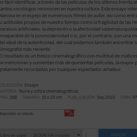
es fácil identificar, a través de las películas de los últimos treinta
tantos sociólogos reconocen en nuestra cultura. Este ensayo inten
Narciso en el espejo de numerosos filmes de autor, así como entra
si actitudes propias de nuestro tiempo como la fragilidad de las rel
paraísos artificiales, la depresión o la afectividad sadomasoquist
inseparable de la posmodernidad o si, por el contrario, son una m
del ideal de la autenticidad, del cual podemos también encontrar
filmografía más reciente.
El resultado es un fresco cinematográfico con multitud de matices
se mencionan y comentan más de quinientas películas, la mayor pa
gratamente recordadas por cualquier espectador
amateur
.
COLECCIÓN:
Ensayo
MATERIA:
Teoría y crítica cinematográficas
PÁG:
288
TAMAÑO:
15 x 23 cm
PUBLICACIÓN:
Sep 2010
ISBN:
97
disponible en ebook: