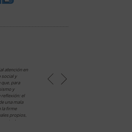
El narcisismo de nuestro tiemp
al atención en
Juan Orellana y Jorge Martínez
 social y
tiempo, reflejado en las pantal
e que, para
de la autenticidad; aquel que e
sismo y
definitivo a su existencia.
reflexión: el
Publicado en Revista de Libros
 de una mala
 la firme
eales propios,
propia de