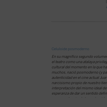
Celuloide posmoderno
En su magnífico segundo volumen 
el teatro como una atalaya privile
cultural del momento en la que ha 
muchos, nació posmoderno (y para
autenticidad en el cine actual Ju
narcisismo propio de nuestro tiem
interpretación del mismo ideal de 
esperanza de dar un sentido defin
y por excelencia, de la modernidad
dicha etapa del pensamiento).