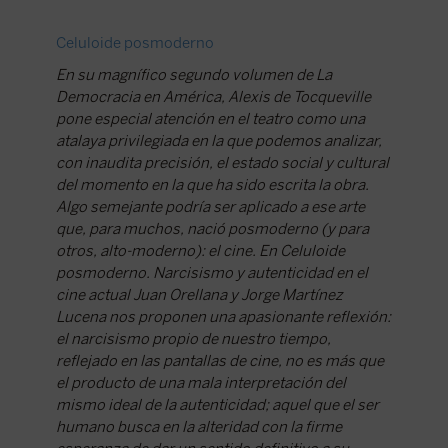
Celuloide posmoderno
El narc
En su magnífico segundo volumen de La
Juan Or
Democracia en América, Alexis de Tocqueville
propone
pone especial atención en el teatro como una
narcisi
atalaya privilegiada en la que podemos analizar,
en las p
con inaudita precisión, el estado social y cultural
product
del momento en la que ha sido escrita la obra.
ideal de
Algo semejante podría ser aplicado a ese arte
busca en
que, para muchos, nació posmoderno (y para
dar un s
otros, alto-moderno): el cine. En Celuloide
Publicad
posmoderno. Narcisismo y autenticidad en el
Encinas
cine actual Juan Orellana y Jorge Martínez
Lucena nos proponen una apasionante reflexión:
el narcisismo propio de nuestro tiempo,
reflejado en las pantallas de cine, no es más que
el producto de una mala interpretación del
mismo ideal de la autenticidad; aquel que el ser
humano busca en la alteridad con la firme