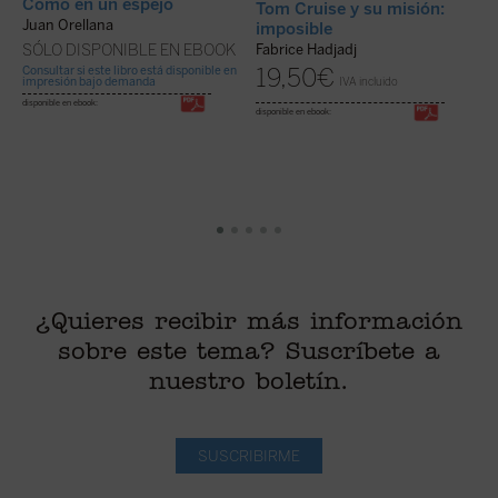
Como en un espejo
Tom Cruise y su misión:
E
Juan Orellana
imposible
A
SÓLO DISPONIBLE EN EBOOK
Fabrice Hadjadj
Consultar si este libro está disponible en
19,50
€
impresión bajo demanda
IVA incluido
di
disponible en ebook:
disponible en ebook:
¿Quieres recibir más información
sobre este tema? Suscríbete a
nuestro boletín.
SUSCRIBIRME