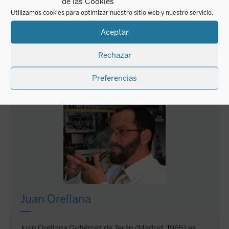
de las Cookies
durante el curso 2009-2010. Es autor de varios obras
Utilizamos cookies para optimizar nuestro sitio web y nuestro servicio.
que giran en torno al tema de la postmodernidad y el
cine. Entre las más recientes destacan el libro
Los
Aceptar
antifaces de Dory. Retrato en collage del sujeto
posmoderno
(2008) y diversos artículos de temática
Rechazar
cinematográfica y filosófica.
Preferencias
AUTOR
Juan Orellana
Juan Orellana Gutiérrez de Terán (Madrid, 1965) es