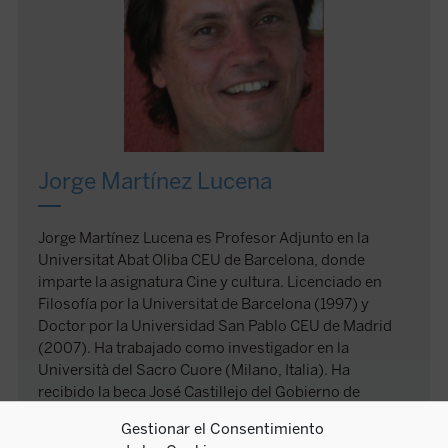
Jorge Martínez Lucena
Jorge Martínez Lucena es Profesor Adjunto en la
Universitat Abat Oliba CEU de Barcelona, donde
imparte la asignatura Cine y cultura. Licenciado en
Filosofía por la Universitat de Barcelona (1997) y
Doctor por la Universidad San Pablo CEU de Madrid
(2007). Ha trabajado como investigador en la
Università del Sacro Cuore (Milano, Italia). Ha
recibido la beca José Castillejo del Gobierno de
España, gracias a lo cual ha sido Visiting Researcher
Gestionar el Consentimiento
en la University of Hertfordshire (Hatfield, UK)