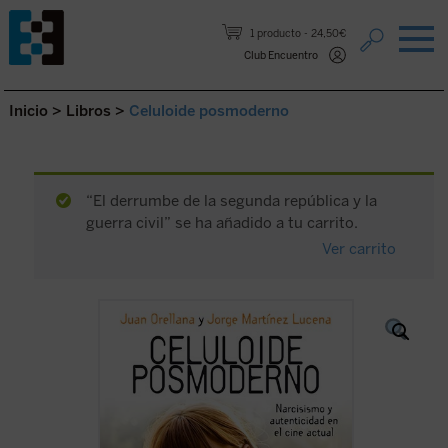
Saltar al contenido.
1 producto
24,50€
Club Encuentro
Inicio
>
Libros
>
Celuloide posmoderno
“El derrumbe de la segunda república y la
guerra civil” se ha añadido a tu carrito.
Ver carrito