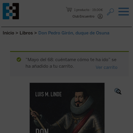
Saltar al contenido.
1 producto
19,00€
Club Encuentro
Inicio
>
Libros
>
Don Pedro Girón, duque de Osuna
“Mayo del 68: cuéntame cómo te ha ido” se
ha añadido a tu carrito.
Ver carrito