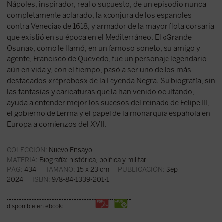
Nápoles, inspirador, real o supuesto, de un episodio nunca
completamente aclarado, la «conjura de los españoles
contra Venecia» de 1618, y armador de la mayor flota corsaria
que existió en su época en el Mediterráneo. El «Grande
Osuna», como le llamó, en un famoso soneto, su amigo y
agente, Francisco de Quevedo, fue un personaje legendario
aún en vida y, con el tiempo, pasó a ser uno de los más
destacados «réprobos» de la Leyenda Negra. Su biografía, sin
las fantasías y caricaturas que la han venido ocultando,
ayuda a entender mejor los sucesos del reinado de Felipe III,
el gobierno de Lerma y el papel de la monarquía española en
Europa a comienzos del XVII.
COLECCIÓN:
Nuevo Ensayo
MATERIA:
Biografía: histórica, política y militar
PÁG:
434
TAMAÑO:
15 x 23 cm
PUBLICACIÓN:
Sep
2024
ISBN:
978-84-1339-201-1
disponible en ebook: