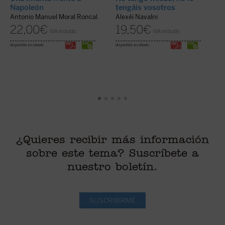
Napoleón
tengáis vosotros
o
Antonio Manuel Moral Roncal
Alexéi Navalni
J
22,00
€
19,50
€
IVA incluido
IVA incluido
disponible en ebook:
disponible en ebook:
di
¿Quieres recibir más información
sobre este tema? Suscríbete a
nuestro boletín.
SUSCRIBIRME