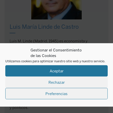
Luis María Linde de Castro
Luis M. Linde (Madrid, 1945) es economista y
miembro del Cuerpo de Técnicos Comerciales y
Gestionar el Consentimiento
Economistas del Estado. Fue consejero comercial de
de las Cookies
la Embajada de España en la URSS, secretario general
Utilizamos cookies para optimizar nuestro sitio web y nuestro servicio.
técnico del Ministerio de Comercio y de Economía;
director del área internacional del Banco de España
Aceptar
(1987-2000), director ejecutivo en el Banco
Interamericano de Desarrollo (2005-2008); y
Rechazar
gobernador del Banco de España (2012-2018). Es
miembro del Patronato de Amigos de Revista de
Preferencias
Libros y ha publicado numerosos artículos sobre
cuestiones económicas y temas históricos culturales
y políticos.