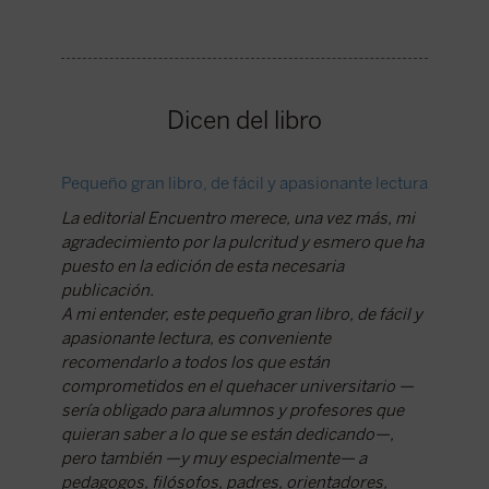
Dicen del libro
Pequeño gran libro, de fácil y apasionante lectura
Recupera
La editorial Encuentro merece, una vez más, mi
Sobre el
agradecimiento por la pulcritud y esmero que ha
destinad
puesto en la edición de esta necesaria
más bie
publicación.
socieda
A mi entender, este pequeño gran libro, de fácil y
propone
apasionante lectura, es conveniente
renovaci
recomendarlo a todos los que están
práctica
comprometidos en el quehacer universitario —
Publica
sería obligado para alumnos y profesores que
quieran saber a lo que se están dedicando—,
pero también —y muy especialmente— a
pedagogos, filósofos, padres, orientadores,