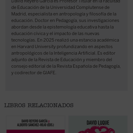
David Reyero García es Profesor Titular en la Facultad
de Educación de la Universidad Complutense de
Madrid, especialista en antropología y filosofía de la
educación. Doctor en Pedagogía, sus investigaciones
abordan desde la epistemología educativa hasta la
educación cívica y el impacto de las nuevas
tecnologías. En 2025 realizó una estancia académica
en Harvard University profundizando en aspectos
antropológicos de la Inteligencia Artificial. Es editor
adjunto de la Revista de Educación y miembro del
consejo editorial de la Revista Española de Pedagogía,
y codirector de GIAFE.
LIBROS RELACIONADOS
Frente a una tecnología con creciente poder
David Luque investiga la teoría de la
L
de decisión,
La educación en la era digital
«educación liberal» a fin de hablar sobre el
s
propone una mirada plural y humanista que
amor: el amor a los libros, el amor a las
e
recupera las grandes preguntas: ¿qué
criaturas y el amor divino. Un conjunto de
a