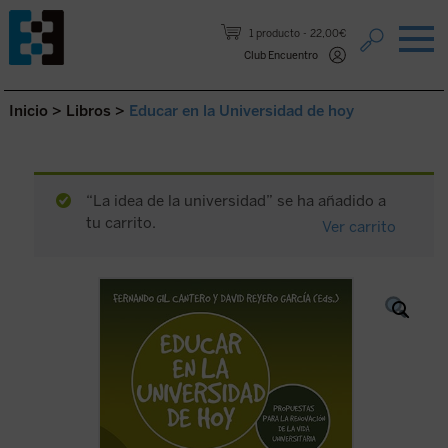
Saltar al contenido.
1 producto
22,00€
Club Encuentro
Inicio
>
Libros
>
Educar en la Universidad de hoy
“La idea de la universidad” se ha añadido a
tu carrito.
Ver carrito