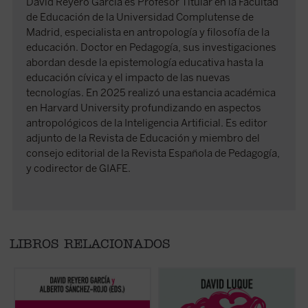
David Reyero García es Profesor Titular en la Facultad
de Educación de la Universidad Complutense de
Madrid, especialista en antropología y filosofía de la
educación. Doctor en Pedagogía, sus investigaciones
abordan desde la epistemología educativa hasta la
educación cívica y el impacto de las nuevas
tecnologías. En 2025 realizó una estancia académica
en Harvard University profundizando en aspectos
antropológicos de la Inteligencia Artificial. Es editor
adjunto de la Revista de Educación y miembro del
consejo editorial de la Revista Española de Pedagogía,
y codirector de GIAFE.
LIBROS RELACIONADOS
Frente a una tecnología con creciente poder
David Luque investiga la teoría de la
L
de decisión,
La educación en la era digital
«educación liberal» a fin de hablar sobre el
s
propone una mirada plural y humanista que
amor: el amor a los libros, el amor a las
e
recupera las grandes preguntas: ¿qué
criaturas y el amor divino. Un conjunto de
a