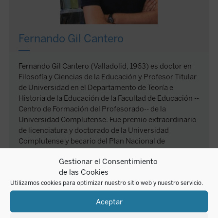
Fernando Gil Cantero
Fernando Gil Cantero (Valladolid, 1963) es doctor en
Filosofía y Ciencias de la Educación y Profesor Titular
de Universidad en el Departamento de Teoría e
Historia de la Educación de la Facultad de Educación --
Centro de Formación del Profesorado-- de la
Universidad Complutense. Fue premio extraordinario
de licenciatura y doctorado de la Universidad
Complutense y becario del Plan Nacional de
Formación del Personal Investigador.
Gestionar el Consentimiento
Es Codirector del Grupo de Investigación
de las Cookies
Interuniversitario de la Universidad Complutense
Utilizamos cookies para optimizar nuestro sitio web y nuestro servicio.
Antropología y Filosofía de la Educación
(GIAFE) y
Coordinador del Máster de Estudios Universitarios
Aceptar
Avanzados en Pedagogía de la Facultad de Educación.
Ganador del Premio
José Manuel Esteve
en el año