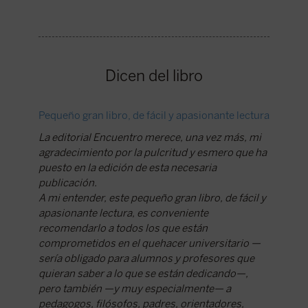
Dicen del libro
Pequeño gran libro, de fácil y apasionante lectura
Recupera
La editorial Encuentro merece, una vez más, mi
Sobre el
agradecimiento por la pulcritud y esmero que ha
destinad
puesto en la edición de esta necesaria
más bie
publicación.
socieda
A mi entender, este pequeño gran libro, de fácil y
propone
apasionante lectura, es conveniente
renovaci
recomendarlo a todos los que están
práctica
comprometidos en el quehacer universitario —
Publica
sería obligado para alumnos y profesores que
quieran saber a lo que se están dedicando—,
pero también —y muy especialmente— a
pedagogos, filósofos, padres, orientadores,