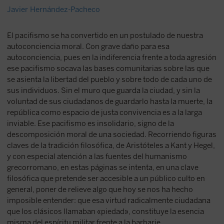
Javier Hernández-Pacheco
El pacifismo se ha convertido en un postulado de nuestra
autoconciencia moral. Con grave daño para esa
autoconciencia, pues en la indiferencia frente a toda agresión
ese pacifismo socava las bases comunitarias sobre las que
se asienta la libertad del pueblo y sobre todo de cada uno de
sus individuos. Sin el muro que guarda la ciudad, y sin la
voluntad de sus ciudadanos de guardarlo hasta la muerte, la
república como espacio de justa convivencia es a la larga
inviable. Ese pacifismo es insolidario, signo de la
descomposición moral de una sociedad. Recorriendo figuras
claves de la tradición filosófica, de Aristóteles a Kant y Hegel,
y con especial atención a las fuentes del humanismo
grecorromano, en estas páginas se intenta, en una clave
filosófica que pretende ser accesible a un público culto en
general, poner de relieve algo que hoy se nos ha hecho
imposible entender: que esa virtud radicalmente ciudadana
que los clásicos llamaban «piedad», constituye la esencia
misma del espíritu militar frente a la barbarie.