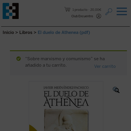
Saltar al contenido.
1 producto
20,00€
Club Encuentro
Inicio
>
Libros
>
El duelo de Athenea (pdf)
“Sobre marxismo y comunismo” se ha
añadido a tu carrito.
Ver carrito