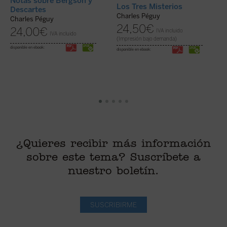
Notas sobre Bergson y
Los Tres Misterios
Descartes
C
Charles Péguy
Charles Péguy
24,50
€
24,00
€
IVA incluido
IVA incluido
(
(Impresión bajo demanda)
disponible en ebook:
disponible en ebook:
¿Quieres recibir más información
sobre este tema? Suscríbete a
nuestro boletín.
SUSCRIBIRME