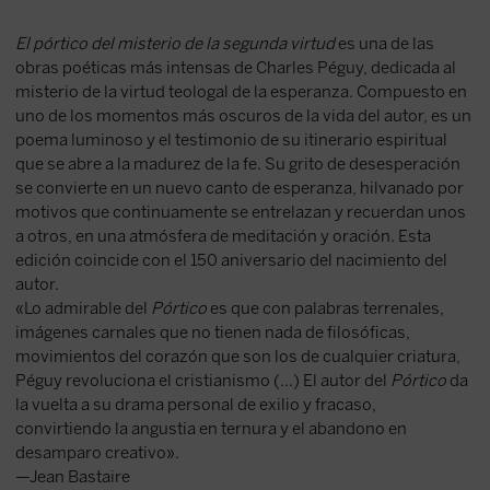
El pórtico del misterio de la segunda virtud
es una de las
obras poéticas más intensas de Charles Péguy, dedicada al
misterio de la virtud teologal de la esperanza. Compuesto en
uno de los momentos más oscuros de la vida del autor, es un
poema luminoso y el testimonio de su itinerario espiritual
que se abre a la madurez de la fe. Su grito de desesperación
se convierte en un nuevo canto de esperanza, hilvanado por
motivos que continuamente se entrelazan y recuerdan unos
a otros, en una atmósfera de meditación y oración. Esta
edición coincide con el 150 aniversario del nacimiento del
autor.
«Lo admirable del
Pórtico
es que con palabras terrenales,
imágenes carnales que no tienen nada de filosóficas,
movimientos del corazón que son los de cualquier criatura,
Péguy revoluciona el cristianismo (...) El autor del
Pórtico
da
la vuelta a su drama personal de exilio y fracaso,
convirtiendo la angustia en ternura y el abandono en
desamparo creativo».
—Jean Bastaire