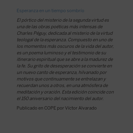
Esperanza en un tiempo sombrío
Un poem
El pórtico del misterio de la segunda virtud es
En medio
una de las obras poéticas más intensas de
emerge 
Charles Péguy, dedicada al misterio de la virtud
Dios y d
teologal de la esperanza. Compuesto en uno de
cosas ta
los momentos más oscuros de la vida del autor,
Publica
es un poema luminoso y el testimonio de su
Galera
itinerario espiritual que se abre a la madurez de
la fe. Su grito de desesperación se convierte en
un nuevo canto de esperanza, hilvanado por
motivos que continuamente se entrelazan y
recuerdan unos a otros, en una atmósfera de
meditación y oración. Esta edición coincide con
el 150 aniversario del nacimiento del autor.
Publicado en COPE por Víctor Alvarado