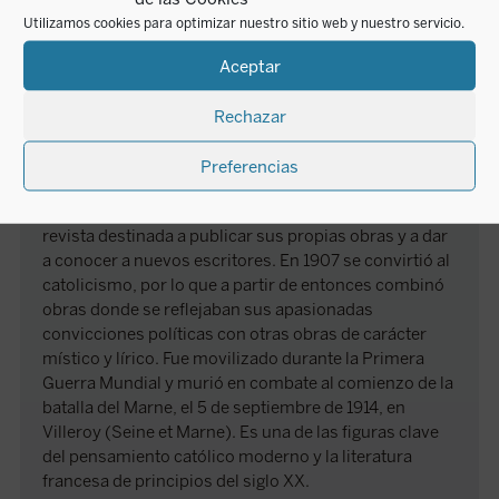
Nació el 7 de enero de 1873 en Orléans (Loiret), en el
Utilizamos cookies para optimizar nuestro sitio web y nuestro servicio.
seno de una familia modesta. En 1894 se trasladó a
París para ampliar sus estudios, y allí recibió las
Aceptar
enseñanzas de Romain Rolland y Henri Bergson, lo
cual le influyó mucho. También en esta época se
Rechazar
asentaron sus convicciones socialistas. Fundó la
librería Bellais, cerca de la Sorbona, pero cuando casi
Preferencias
quebró en el año 1900 se la dejó a sus socios. A
continuación fundó
Les Cahiers de la quinzaine
,
revista destinada a publicar sus propias obras y a dar
a conocer a nuevos escritores. En 1907 se convirtió al
catolicismo, por lo que a partir de entonces combinó
obras donde se reflejaban sus apasionadas
convicciones políticas con otras obras de carácter
místico y lírico. Fue movilizado durante la Primera
Guerra Mundial y murió en combate al comienzo de la
batalla del Marne, el 5 de septiembre de 1914, en
Villeroy (Seine et Marne). Es una de las figuras clave
del pensamiento católico moderno y la literatura
francesa de principios del siglo XX.