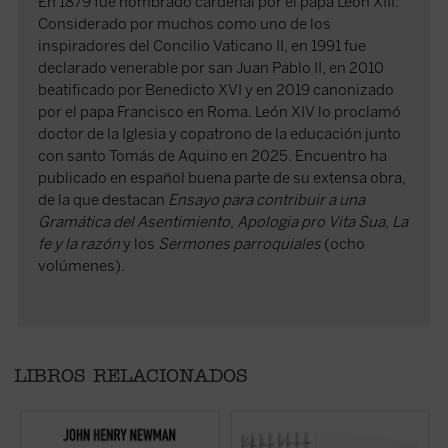
En 1879 fue nombrado cardenal por el papa León XIII.
Considerado por muchos como uno de los
inspiradores del Concilio Vaticano II, en 1991 fue
declarado venerable por san Juan Pablo II, en 2010
beatificado por Benedicto XVI y en 2019 canonizado
por el papa Francisco en Roma. León XIV lo proclamó
doctor de la Iglesia y copatrono de la educación junto
con santo Tomás de Aquino en 2025. Encuentro ha
publicado en español buena parte de su extensa obra,
de la que destacan
Ensayo para contribuir a una
Gramática del Asentimiento
,
Apologia pro Vita Sua
,
La
fe y la razón
y los
Sermones parroquiales
(ocho
volúmenes).
LIBROS RELACIONADOS
Este libro recupera el memorando definitivo
En estos
Sermones parroquiales
, un clásico
D
redactado por Newman en 1873 para dar
de la espiritualidad cristiana, se encuentran
a