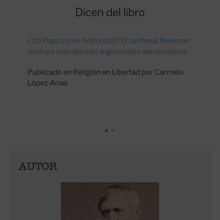
Dicen del libro
¿Un Papa como Anticristo? El cardenal Newman
La unida
deshizo esa idea con argumentos demoledores
«Los ens
serie de
Publicado en Religión en Libertad por Carmelo
publica
López-Arias
la Londo
la Dubli
Newman 
1871»
Publica
2010 po
AUTOR