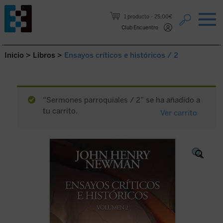
Saltar al contenido.
1 producto
25,00€
Club Encuentro
Inicio
>
Libros
>
Ensayos críticos e históricos / 2
“Sermones parroquiales / 2” se ha añadido a
tu carrito.
Ver carrito