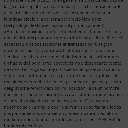
no ya al tema de lo católico en general sino a la catolicidad de
la Iglesia de Inglaterra en particular. [...] La tercera constante
o línea de discurso dentro de esta preocupación por la
identidad afecta a la persona del propio Newman».
(Del prólogo de Gabriel Insausti al primer volumen)
«Para la mentalidad común, el mero hecho de que se discuta
una doctrina es prueba de que esa doctrina es discutible. Y el
espectáculo de dos facciones enfrentadas por una gran
cuestión eclesiástica desde la lectura de un mismo autor
tiende a suscitar en esa mentalidad común de los hombres
un hábito de liberalismo, escepticismo o desencanto acerca
de la verdad religiosa. Soy consciente de que el curso de mi
vida y los escritos que lo han jalonado son susceptibles de
recibir este reproche. Lo único que puedo alegar es que esta
desgracia ha venido dada por mi posición: la de un hombre
que, por circunstancias muy diversas, durante muchos años
se ha visto obligado a pensar en voz alta. ¿Quién entre
nosotros se alegraría, o podría al menos soportar que todos
sus pensamientos se pusieran por escrito de inmediato, a
medida que los acontecimientos los provocasen? Pues éste
ha sido mi destino».