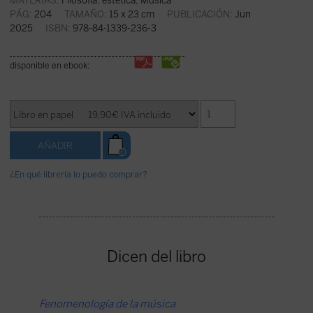
MATERIAS:
Filosofía: estética
,
Música
PÁG:
204
TAMAÑO:
15 x 23 cm
PUBLICACIÓN:
Jun
2025
ISBN:
978-84-1339-236-3
disponible en ebook:
¿En qué librería lo puedo comprar?
Dicen del libro
Fenomenología de la música
La músi