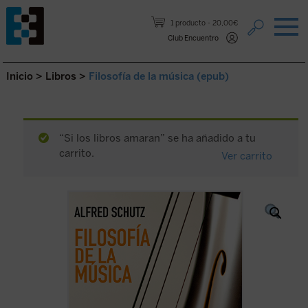
Saltar al contenido.
1 producto
20,00€
Club Encuentro
Inicio
>
Libros
>
Filosofía de la música (epub)
“Si los libros amaran” se ha añadido a tu
carrito.
Ver carrito