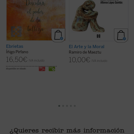
Ebrietas
El Arte y la Moral
L
Íñigo Pirfano
Ramiro de Maeztu
F
16,50
€
10,00
€
IVA incluido
IVA incluido
disponible en ebook:
¿Quieres recibir más información