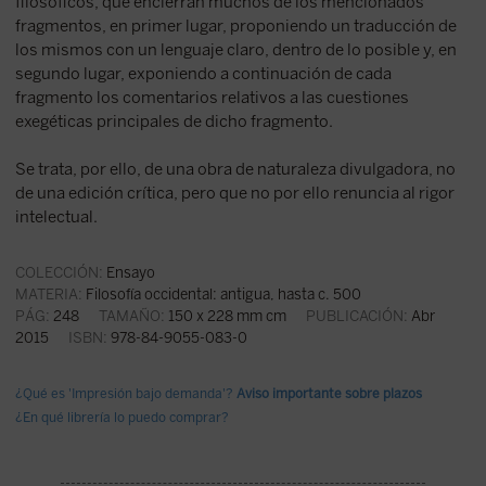
filosóficos, que encierran muchos de los mencionados
fragmentos, en primer lugar, proponiendo un traducción de
los mismos con un lenguaje claro, dentro de lo posible y, en
segundo lugar, exponiendo a continuación de cada
fragmento los comentarios relativos a las cuestiones
exegéticas principales de dicho fragmento.
Se trata, por ello, de una obra de naturaleza divulgadora, no
de una edición crítica, pero que no por ello renuncia al rigor
intelectual.
COLECCIÓN:
Ensayo
MATERIA:
Filosofía occidental: antigua, hasta c. 500
PÁG:
248
TAMAÑO:
150 x 228 mm cm
PUBLICACIÓN:
Abr
2015
ISBN:
978-84-9055-083-0
¿Qué es 'Impresión bajo demanda'?
Aviso importante sobre plazos
¿En qué librería lo puedo comprar?