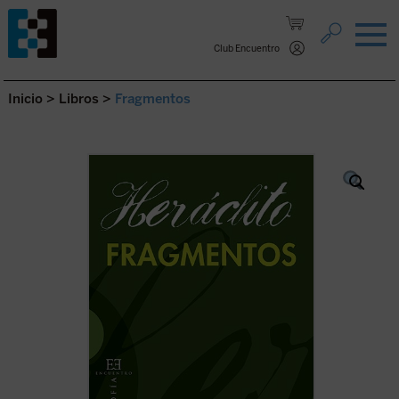
Saltar al contenido.
Club Encuentro
Inicio
>
Libros
>
Fragmentos