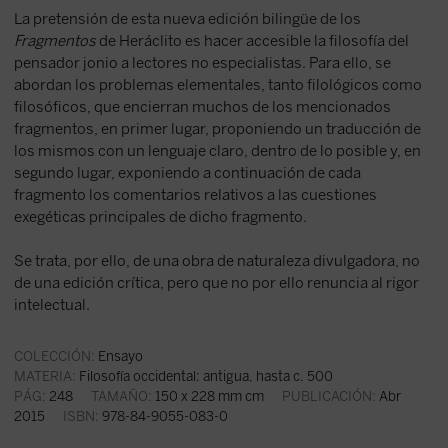
La pretensión de esta nueva edición bilingüe de los
Fragmentos
de Heráclito es hacer accesible la filosofía del
pensador jonio a lectores no especialistas. Para ello, se
abordan los problemas elementales, tanto filológicos como
filosóficos, que encierran muchos de los mencionados
fragmentos, en primer lugar, proponiendo un traducción de
los mismos con un lenguaje claro, dentro de lo posible y, en
segundo lugar, exponiendo a continuación de cada
fragmento los comentarios relativos a las cuestiones
exegéticas principales de dicho fragmento.
Se trata, por ello, de una obra de naturaleza divulgadora, no
de una edición crítica, pero que no por ello renuncia al rigor
intelectual.
COLECCIÓN:
Ensayo
MATERIA:
Filosofía occidental: antigua, hasta c. 500
PÁG:
248
TAMAÑO:
150 x 228 mm cm
PUBLICACIÓN:
Abr
2015
ISBN:
978-84-9055-083-0