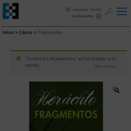
Saltar al contenido.
1 producto
23,00€
Club Encuentro
Inicio
>
Libros
>
Fragmentos
“Contra los Académicos” se ha añadido a tu
carrito.
Ver carrito