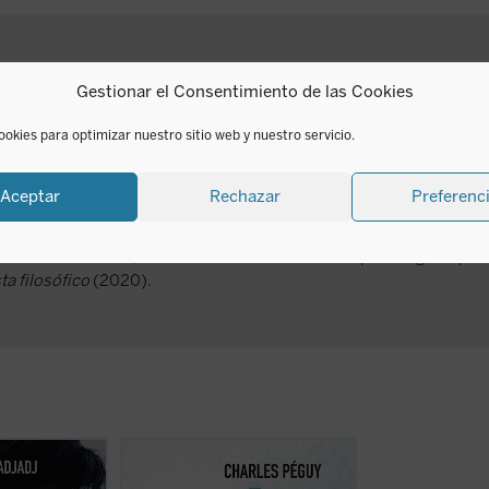
Gestionar el Consentimiento de las Cookies
ookies para optimizar nuestro sitio web y nuestro servicio.
doctor en filosofía por la Universidad Complutense de Madrid. Ha
l pensamiento de Immanuel Kant. Especialista en la filosofía de 
Aceptar
Rechazar
Preferenc
entro Internazione di Studi Rosminiani (Italia) y en el Rosmini's 
pistemología, la ética y la antropología. Actualmente, compagina l
rancisco de Vitoria, dedicándose a cuestiones de psicología expe
ta filosófico
(2020).
m Cruise más
Este libro reúne los dos últimos
Frente a la tecnif