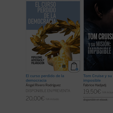
pensamiento que hunde sus
allá del cine. Cuan
raíces en la Escuela de Salamanca
convierte en símbo
y en figuras como Juan de
generación, inevi
Mariana, Rivero analiza con
refleja algo de su 
agudeza cómo el consenso
al hablar de Tom, 
constitucional de 1978 se ha visto
también de toda l
fracturado por la irrupción de la
Entre filosofía, teo
llamada «nueva política», que ha
popular, este libro 
sustituido el acuerdo por una ...
recordar que: vivir 
(ver ficha)
ficha)
El curso perdido de la
Tom Cruise y su
democracia
imposible
Ángel Rivero Rodríguez
Fabrice Hadjadj
19,50
€
DISPONIBLE EN PREVENTA
IVA inclu
20,00
€
IVA incluido
disponible en ebook: