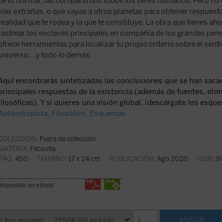
de lo normal, las compartimos todos los seres humanos. Pero no
vías extrañas, o que vayas a otros planetas para obtener respuest
realidad que te rodea y la que te constituye. La obra que tienes a
rastrear los enclaves principales en compañía de los grandes pe
ofrece herramientas para localizar tu propio criterio sobre el sentid
universo... y todo lo demás.
Aquí encontrarás sintetizadas las conclusiones que se han sacad
principales respuestas de la existencia (además de fuentes, etim
filosóficas). Y si quieres una visión global, ¡descárgate los esqu
Autoestopista_Filosófico_Esquemas
COLECCIÓN:
Fuera de colección
MATERIA:
Filosofía
PÁG:
450
TAMAÑO:
17 x 24 cm
PUBLICACIÓN:
Ago 2020
ISBN:
97
disponible en ebook: