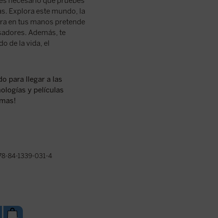
 es necesario que pruebes
as. Explora este mundo, la
hora en tus manos pretende
nsadores. Además, te
o de la vida, el
o para llegar a las
ologías y películas
emas!
8-84-1339-031-4