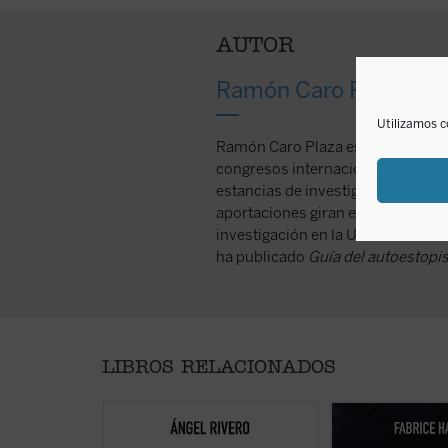
AUTOR
Ramón Caro Plaza
Utilizamos c
Ramón Caro Plaza es licenciado y 
congresos internacionales sobre e
estancias de investigación en el C
aportaciones giran en torno a la e
investigación en la Universidad F
ha publicado
Guía del autoestopis
LIBROS RELACIONADOS
Apelando a una rica tradición de
Hadjadj mira a To