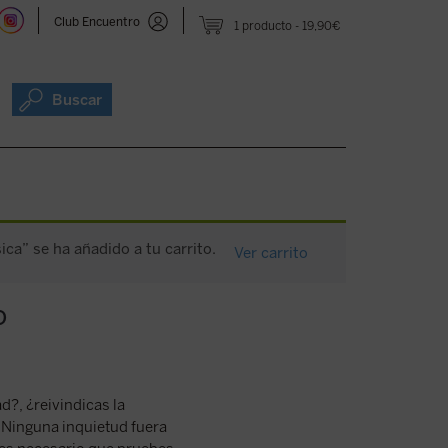
Club Encuentro
1 producto
19,90€
Buscar
ica” se ha añadido a tu carrito.
Ver carrito
o
d?, ¿reivindicas la
? Ninguna inquietud fuera