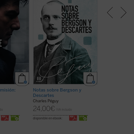
do un actor se
escritos de Charles Péguy antes
aprendizaje y los
lo de una
de su muerte trágica en el frente
pedagógicos, este 
tablemente
de la Primera Guerra Mundial:
el valor del asomb
época. Por eso,
Nota sobre Henri Bergson y la
la reflexión com
hablamos
filosofía bergsoniana
y
Nota
genuinos del sabe
a humanidad.
conjunta sobre Descartes y la
inspiradora que 
logía y cultura
filosofía cartesiana
. Esta nueva
esperanza y senti
nos invita a
traducción —la primera desde ...
una defensa apas
puede ...
(ver
(ver ficha)
enseñanza entend
siempre ...
(ver fi
 misión:
Notas sobre Bergson y
Sócrates en el 
Descartes
José María Barrio
Charles Péguy
18,00
€
IVA inc
24,00
€
ido
IVA incluido
disponible en ebook:
disponible en ebook: