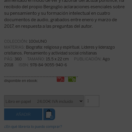
alimentado el modo de ver y razonar del actual pontífice, ha
recibido del propio Bergoglio aclaraciones esenciales sobre
su pensamiento y su formación intelectual en cuatro
documentos de audio, grabados entre enero y marzo de
2017, en respuesta a las preguntas del autor.
COLECCIÓN:
100xUNO
MATERIAS:
Biografía: religiosa y espiritual
,
Líderes y liderazgo
cristianos
,
Pensamiento y actividad social cristianas
PÁG:
360
TAMAÑO:
15,5 x 22 cm
PUBLICACIÓN:
Ago
2018
ISBN:
978-84-9055-940-6
disponible en ebook:
¿En qué librería lo puedo comprar?