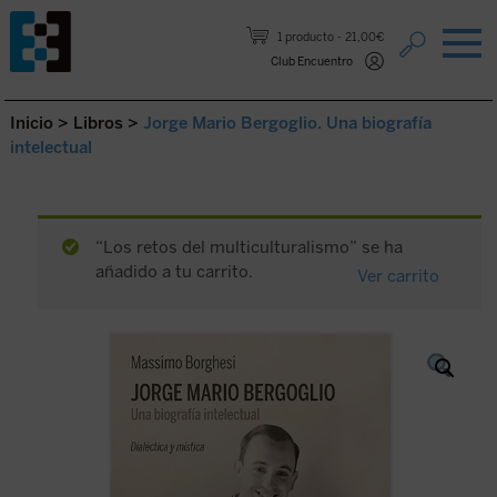
Saltar al contenido.
1 producto
21,00€
Club Encuentro
Inicio
>
Libros
>
Jorge Mario Bergoglio. Una biografía
intelectual
“Los retos del multiculturalismo” se ha
añadido a tu carrito.
Ver carrito