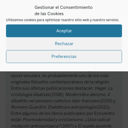
Massimo Borghesi
Gestionar el Consentimiento
de las Cookies
Massimo Borghesi (1951) es catedrático de Filosofía
Utilizamos cookies para optimizar nuestro sitio web y nuestro servicio.
Moral en el Departamento de Filosofía, ciencias
Aceptar
sociales, humanas y de la formación de la
Universidad de Perugia. Ha sido director de la Cátedra
Rechazar
Bonaventuriana en la Pontificia Universidad San
Buenaventura.
Preferencias
Especialista en el pensamiento filosófico alemán de
los siglos XIX y XX, con particular atención a los
temas de la secularización, el nihilismo y la sociedad
«post-secular», es probablemente uno de los más
originales filósofos contemporáneos de la religión.
Entre sus últimas publicaciones destacan:
Hegel. La
cristologia idealista
(2018);
Modernità e ateismo. Il
dibattito nel pensiero cattolico italo-francese
(2019) y
Romano Guardini. Dialettica e antropologia
(2021).
Entre algunos de los libros publicados por Encuentro
están
Posmodernidad y cristianismo. ¿Una radical
mutación antropológica?
(1997) y
El sujeto ausente.