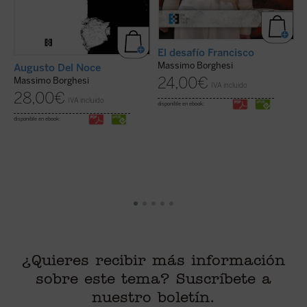
El desafío Francisco
Massimo Borghesi
Augusto Del Noce
U
24,00
€
Massimo Borghesi
IVA incluido
M
28,00
€
IVA incluido
(.
disponible en ebook:
disponible en ebook:
di
¿Quieres recibir más información
sobre este tema? Suscríbete a
nuestro boletín.