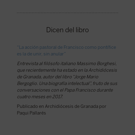
Dicen del libro
“La acción pastoral de Francisco como pontífice
La densi
es la de unir, sin anular”
Confío q
Entrevista al filósofo italiano Massimo Borghesi,
los laic
que recientemente ha estado en la Archidiócesis
curiosid
de Granada, autor del libro “Jorge Mario
los que
Bergoglio. Una biografía intelectual”, fruto de sus
profesor
conversaciones con el Papa Francisco durante
Humanas
cuatro meses en 2017.
alejados
Publicado en Archidiócesis de Granada por
Publica
Paqui Pallarés
Antonio