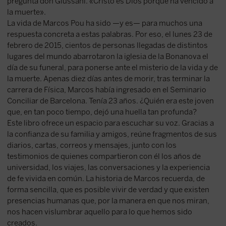
pregunta don Giussani. «Cristo es Dios porque ha vencido a
la muerte».
La vida de Marcos Pou ha sido —y es— para muchos una
respuesta concreta a estas palabras. Por eso, el lunes 23 de
febrero de 2015, cientos de personas llegadas de distintos
lugares del mundo abarrotaron la iglesia de la Bonanova el
día de su funeral, para ponerse ante el misterio de la vida y de
la muerte. Apenas diez días antes de morir, tras terminar la
carrera de Física, Marcos había ingresado en el Seminario
Conciliar de Barcelona. Tenía 23 años. ¿Quién era este joven
que, en tan poco tiempo, dejó una huella tan profunda?
Este libro ofrece un espacio para escuchar su voz. Gracias a
la confianza de su familia y amigos, reúne fragmentos de sus
diarios, cartas, correos y mensajes, junto con los
testimonios de quienes compartieron con él los años de
universidad, los viajes, las conversaciones y la experiencia
de fe vivida en común. La historia de Marcos recuerda, de
forma sencilla, que es posible vivir de verdad y que existen
presencias humanas que, por la manera en que nos miran,
nos hacen vislumbrar aquello para lo que hemos sido
creados.