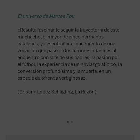
El universo de Marcos Pou
Un encu
«Resulta fascinante seguir la trayectoria de este
«El auto
muchacho, el mayor de cinco hermanos
universi
catalanes, y desentrañar el nacimiento de una
Cristo, 
vocación que pasó de los temores infantiles al
merezca 
encuentro con la fe de sus padres, la pasión por
el fútbol, la experiencia de un noviazgo atípico, la
(Libro 
conversión profundísima y la muerte, en un
especie de ofrenda vertiginosa».
(Cristina López Schligting, La Razón)