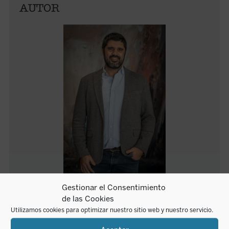
AUTOR
Gestionar el Consentimiento
Alfonso Calavia Arespacochaga
de las Cookies
Utilizamos cookies para optimizar nuestro sitio web y nuestro servicio.
Alfonso Luis Calavia Arespacochaga (Madrid, 1987)