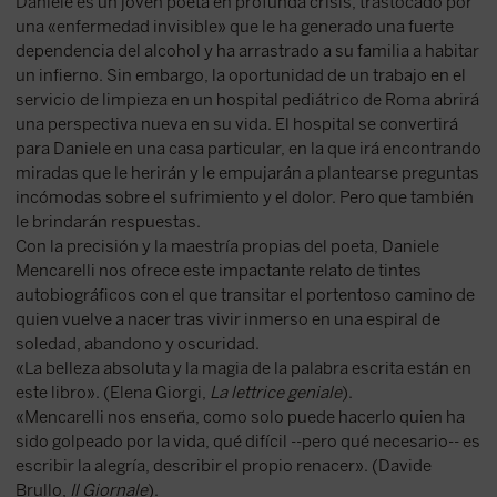
Daniele es un joven poeta en profunda crisis, trastocado por
una «enfermedad invisible» que le ha generado una fuerte
dependencia del alcohol y ha arrastrado a su familia a habitar
un infierno. Sin embargo, la oportunidad de un trabajo en el
servicio de limpieza en un hospital pediátrico de Roma abrirá
una perspectiva nueva en su vida. El hospital se convertirá
para Daniele en una casa particular, en la que irá encontrando
miradas que le herirán y le empujarán a plantearse preguntas
incómodas sobre el sufrimiento y el dolor. Pero que también
le brindarán respuestas.
Con la precisión y la maestría propias del poeta, Daniele
Mencarelli nos ofrece este impactante relato de tintes
autobiográficos con el que transitar el portentoso camino de
quien vuelve a nacer tras vivir inmerso en una espiral de
soledad, abandono y oscuridad.
«La belleza absoluta y la magia de la palabra escrita están en
este libro». (Elena Giorgi,
La lettrice geniale
).
«Mencarelli nos enseña, como solo puede hacerlo quien ha
sido golpeado por la vida, qué difícil --pero qué necesario-- es
escribir la alegría, describir el propio renacer». (Davide
Brullo,
Il Giornale
).