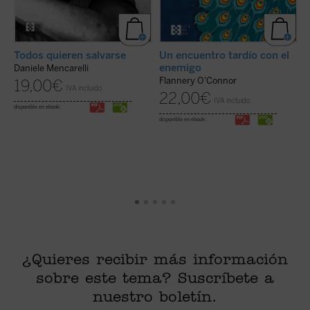
Todos quieren salvarse
E
Un encuentro tardío con el
enemigo
Daniele Mencarelli
A
Flannery O'Connor
19,00
€
IVA incluido
22,00
€
IVA incluido
disponible en ebook:
di
disponible en ebook:
¿Quieres recibir más información
sobre este tema? Suscríbete a
nuestro boletín.