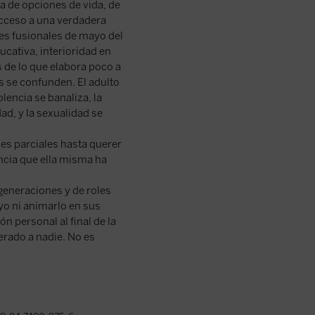
ia de opciones de vida, de
acceso a una verdadera
ones fusionales de mayo del
ucativa, interioridad en
 de lo que elabora poco a
s se confunden. El adulto
olencia se banaliza, la
dad, y la sexualidad se
es parciales hasta querer
encia que ella misma ha
 generaciones y de roles
uyo ni animarlo en sus
n personal al final de la
erado a nadie. No es