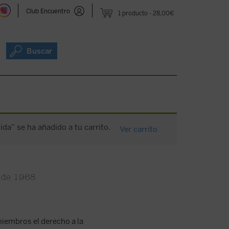
Club Encuentro
1 producto
28,00€
Buscar
ida” se ha añadido a tu carrito.
Ver carrito
o de 1968
miembros el derecho a la