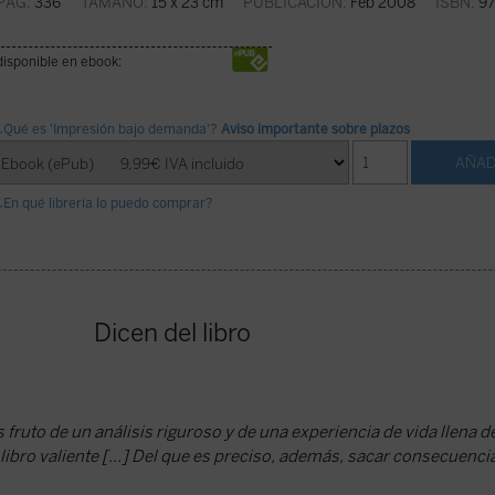
PÁG:
336
TAMAÑO:
15 x 23 cm
PUBLICACIÓN:
Feb 2008
ISBN:
97
disponible en ebook:
¿Qué es 'Impresión bajo demanda'?
Aviso importante sobre plazos
¿En qué librería lo puedo comprar?
Dicen del libro
s fruto de un análisis riguroso y de una experiencia de vida llena de
 libro valiente [...] Del que es preciso, además, sacar consecuenci