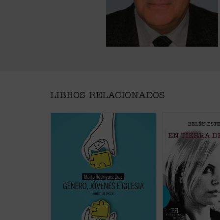
LIBROS RELACIONADOS
Alrededor del género se ha
¿Cómo ha cambiado
abierto una enorme brecha que
revolucionarios 60,
separa a padres e hijos, nietos y
femenino en el cin
abuelos. No hay quien se entienda
En tierra de hombr
y se escuche. En las familias es
feminismo en el ci
motivo de disputa, los hijos no se
contemporáneo
pr
sienten acogidos y los padres se
análisis profundo y 
frustran ante ideas tan
de las claves de l
desconocidas para ellos.
Género,
del cine de hoy....
(v
jóvenes e iglesia
...
(ver ficha)