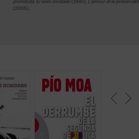
prohibida
,
El sexo olvidado
(1990),
L'amour et le préservatif
(2005).
, desde los
¿Llegó la Guerra Civil española
Probablemente el
 el personaje
por una amenaza fascista a la que
esclarecedor sob
e?
se vio obligada a resistir la
condujo a la guerra
es. Mujeres y
izquierda, o por un peligro
por uno de los hi
ne
revolucionario que la derecha
más han contribu
esenta un
hubo de repeler? ¿Quién comenzó
torno a un período
sin prejuicios
la guerra? ¿Qué papel tuvo en ello
historia española
a «nueva mujer»
la revuelta de Asturias? Este libro
La nueva edición,
er ficha)
fundamental de Pío Moa, el autor
aniversario del fi
que más ha ...
(ver ficha)
Civil y a diez años 
ficha)