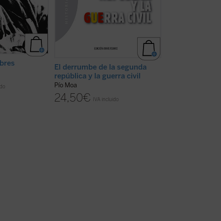
mbres
Los orígenes de 
El derrumbe de la segunda
española
república y la guerra civil
Pío Moa
Pío Moa
ido
22,00
€
24,50
€
IVA inc
IVA incluido
disponible en ebook: