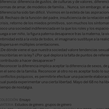
diferencia: diferencia de gustos, de culturas y de valores, diferenc
formas de amar, de modelos de familia... Nunca, sin embargo, el 
diferencia ha sido tan difícil. Vivimos en la estela de las aspiraci
68. Rechazo de la función del padre, insuficiencia de la relación ed
crisis, retorno de los miedos primitivos, son muchos los síntomas
poco una sociedad indiferenciada en la que los roles y los espacio
juega a ser niño, la figura paterna desaparece tras la materna, la vi
intimidad está a la vista de todos, el imaginario sustituye a la reali
dispersa en múltiples orientaciones.
¿De dónde viene el que nuestra sociedad valore tendencias sexual
inscribirlas en la ley? ¿Por qué deplora la falta de puntos de refer
contribuido a hacer desaparecer?
Reconocer la diferencia implica aceptar la diferencia de sexos, de
en el seno de la familia. Reconocer al otro no es aceptar todo lo s
conflictos psíquicos, es permitirle efectuar una paciente elaboració
cual pueda experimentar una cierta libertad. Mayo del 68 no ha lib
tiempo de nostalgia.
COLECCIÓN:
Ensayo
MATERIA:
Estudios de género, grupos de género