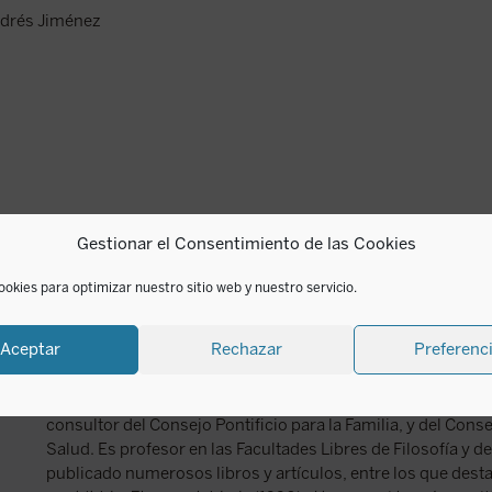
ndrés Jiménez
Gestionar el Consentimiento de las Cookies
ookies para optimizar nuestro sitio web y nuestro servicio.
Tony Anatrella
Aceptar
Rechazar
Preferenc
Tony Anatrella (1941) es sacerdote, psicoanalista y especiali
Nombrado en 2000 por Juan Pablo II y confirmado en 200
consultor del Consejo Pontificio para la Familia, y del Consej
Salud. Es profesor en las Facultades Libres de Filosofía y de
publicado numerosos libros y artículos, entre los que des