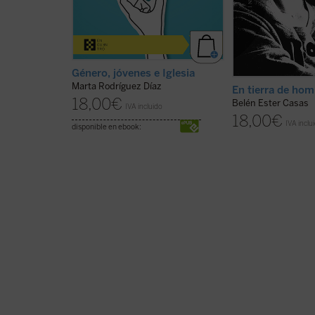
Género, jóvenes e Iglesia
Marta Rodríguez Díaz
En tierra de ho
18,00
€
Belén Ester Casas
IVA incluido
18,00
€
IVA inclu
disponible en ebook: