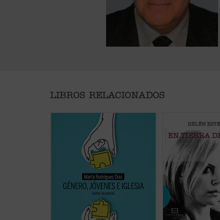
LIBROS RELACIONADOS
Alrededor del género se ha
¿Cómo ha cambiado
abierto una enorme brecha que
revolucionarios 60,
separa a padres e hijos, nietos y
femenino en el cin
abuelos. No hay quien se entienda
En tierra de hombr
y se escuche. En las familias es
feminismo en el ci
motivo de disputa, los hijos no se
contemporáneo
pr
sienten acogidos y los padres se
análisis profundo y 
frustran ante ideas tan
de las claves de l
desconocidas para ellos.
Género,
del cine de hoy....
(v
jóvenes e iglesia
...
(ver ficha)