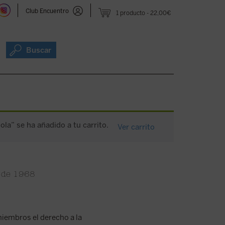
Club Encuentro
1 producto
22,00€
Buscar
ola” se ha añadido a tu carrito.
Ver carrito
o de 1968
miembros el derecho a la