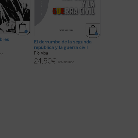
mbres
Los orígenes de 
El derrumbe de la segunda
española
república y la guerra civil
Pío Moa
Pío Moa
ido
22,00
€
24,50
€
IVA inc
IVA incluido
disponible en ebook: