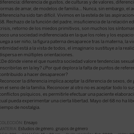
diferencia: diferencia de gustos, de culturas y de valores, diferenc
formas de amar, de modelos de familia... Nunca, sin embargo, el 
diferencia ha sido tan difícil. Vivimos en la estela de las aspiraci
68. Rechazo de la función del padre, insuficiencia de la relación ed
crisis, retorno de los miedos primitivos, son muchos los síntomas
poco una sociedad indiferenciada en la que los roles y los espacio
juega a ser niño, la figura paterna desaparece tras la materna, la vi
intimidad está a la vista de todos, el imaginario sustituye a la reali
dispersa en múltiples orientaciones.
¿De dónde viene el que nuestra sociedad valore tendencias sexual
inscribirlas en la ley? ¿Por qué deplora la falta de puntos de refer
contribuido a hacer desaparecer?
Reconocer la diferencia implica aceptar la diferencia de sexos, de
en el seno de la familia. Reconocer al otro no es aceptar todo lo s
conflictos psíquicos, es permitirle efectuar una paciente elaboració
cual pueda experimentar una cierta libertad. Mayo del 68 no ha lib
tiempo de nostalgia.
COLECCIÓN:
Ensayo
MATERIA:
Estudios de género, grupos de género