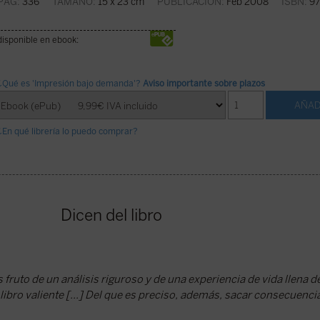
PÁG:
336
TAMAÑO:
15 x 23 cm
PUBLICACIÓN:
Feb 2008
ISBN:
97
disponible en ebook:
¿Qué es 'Impresión bajo demanda'?
Aviso importante sobre plazos
¿En qué librería lo puedo comprar?
Dicen del libro
s fruto de un análisis riguroso y de una experiencia de vida llena de
 libro valiente [...] Del que es preciso, además, sacar consecuenci