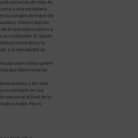
ia de opciones de vida, de
acceso a una verdadera
ones fusionales de mayo del
ucativa, interioridad en
 de lo que elabora poco a
s se confunden. El adulto
olencia se banaliza, la
dad, y la sexualidad se
es parciales hasta querer
encia que ella misma ha
 generaciones y de roles
uyo ni animarlo en sus
n personal al final de la
erado a nadie. No es