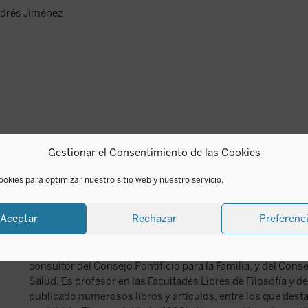
ndrés Jiménez
Gestionar el Consentimiento de las Cookies
ookies para optimizar nuestro sitio web y nuestro servicio.
Tony Anatrella
Aceptar
Rechazar
Preferenc
Tony Anatrella (1941) es sacerdote, psicoanalista y especiali
Nombrado en 2000 por Juan Pablo II y confirmado en 200
consultor del Consejo Pontificio para la Familia, y del Consej
Salud. Es profesor en las Facultades Libres de Filosofía y de
publicado numerosos libros y artículos, entre los que des