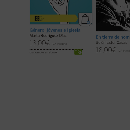
Género, jóvenes e Iglesia
Marta Rodríguez Díaz
En tierra de ho
18,00
€
Belén Ester Casas
IVA incluido
18,00
€
IVA inclu
disponible en ebook: