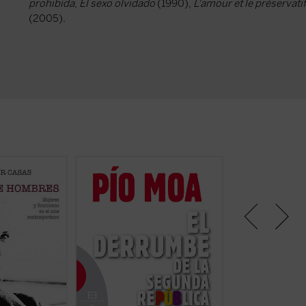
prohibida
,
El sexo olvidado
(1990),
L'amour et le préservatif
(2005).
, desde los
¿Llegó la Guerra Civil española
Probablemente el
 el personaje
por una amenaza fascista a la que
esclarecedor sob
e?
se vio obligada a resistir la
condujo a la guerra
es. Mujeres y
izquierda, o por un peligro
por uno de los hi
ne
revolucionario que la derecha
más han contribu
esenta un
hubo de repeler? ¿Quién comenzó
torno a un período
sin prejuicios
la guerra? ¿Qué papel tuvo en ello
historia española
a «nueva mujer»
la revuelta de Asturias? Este libro
La nueva edición,
er ficha)
fundamental de Pío Moa, el autor
aniversario del fi
que más ha ...
(ver ficha)
Civil y a diez años 
ficha)