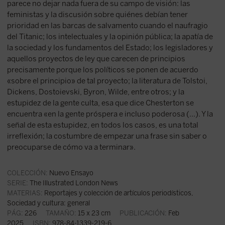
parece no dejar nada fuera de su campo de visión: las
feministas y la discusión sobre quiénes debían tener
prioridad en las barcas de salvamento cuando el naufragio
del Titanic; los intelectuales y la opinión pública; la apatía de
la sociedad y los fundamentos del Estado; los legisladores y
aquellos proyectos de ley que carecen de principios
precisamente porque los políticos se ponen de acuerdo
«sobre el principio» de tal proyecto; la literatura de Tolstoi,
Dickens, Dostoievski, Byron, Wilde, entre otros; y la
estupidez de la gente culta, esa que dice Chesterton se
encuentra «en la gente próspera e incluso poderosa (...). Y la
señal de esta estupidez, en todos los casos, es una total
irreflexión; la costumbre de empezar una frase sin saber o
preocuparse de cómo va a terminar».
COLECCIÓN:
Nuevo Ensayo
SERIE:
The Illustrated London News
MATERIAS:
Reportajes y colección de artículos periodísticos
,
Sociedad y cultura: general
PÁG:
226
TAMAÑO:
15 x 23 cm
PUBLICACIÓN:
Feb
2025
ISBN:
978-84-1339-219-6