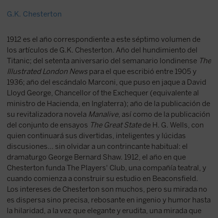
G.K. Chesterton
1912 es el año correspondiente a este séptimo volumen de
los artículos de G.K. Chesterton. Año del hundimiento del
Titanic; del setenta aniversario del semanario londinense
The
Illustrated London News
para el que escribió entre 1905 y
1936; año del escándalo Marconi, que puso en jaque a David
Lloyd George, Chancellor of the Exchequer (equivalente al
ministro de Hacienda, en Inglaterra); año de la publicación de
su revitalizadora novela
Manalive
, así como de la publicación
del conjunto de ensayos
The Great State
de H. G. Wells, con
quien continuará sus divertidas, inteligentes y lúcidas
discusiones... sin olvidar a un contrincante habitual: el
dramaturgo George Bernard Shaw. 1912, el año en que
Chesterton funda The Players' Club, una compañía teatral, y
cuando comienza a construir su estudio en Beaconsfield.
Los intereses de Chesterton son muchos, pero su mirada no
es dispersa sino precisa, rebosante en ingenio y humor hasta
la hilaridad, a la vez que elegante y erudita, una mirada que