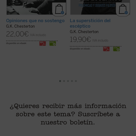
Opiniones que no sostengo
La superstición del
escéptico
G.K. Chesterton
A
G.K. Chesterton
22,00
€
5
IVA incluido
19,90
€
G
IVA incluido
disponible en ebook:
disponible en ebook:
¿Quieres recibir más información
sobre este tema? Suscríbete a
nuestro boletín.