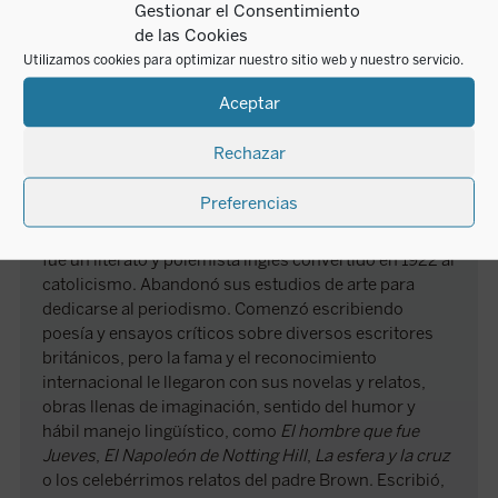
Gestionar el Consentimiento
de las Cookies
Utilizamos cookies para optimizar nuestro sitio web y nuestro servicio.
Aceptar
Rechazar
G.K. Chesterton
Preferencias
G. K. Chesterton (Londres 1874 - Beaconsfield 1936),
fue un literato y polemista inglés convertido en 1922 al
catolicismo. Abandonó sus estudios de arte para
dedicarse al periodismo. Comenzó escribiendo
poesía y ensayos críticos sobre diversos escritores
británicos, pero la fama y el reconocimiento
internacional le llegaron con sus novelas y relatos,
obras llenas de imaginación, sentido del humor y
hábil manejo lingüístico, como
El hombre que fue
Jueves
,
El Napoleón de Notting Hill
,
La esfera y la cruz
o los celebérrimos relatos del padre Brown. Escribió,