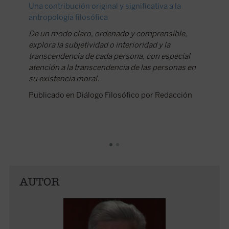
Una contribución original y significativa a la
Un clási
antropología filosófica
Una obr
De un modo claro, ordenado y comprensible,
la inter
explora la subjetividad o interioridad y la
su expre
transcendencia de cada persona, con especial
tradici
atención a la transcendencia de las personas en
filosofí
su existencia moral.
Publica
Publicado en Diálogo Filosófico por Redacción
AUTOR