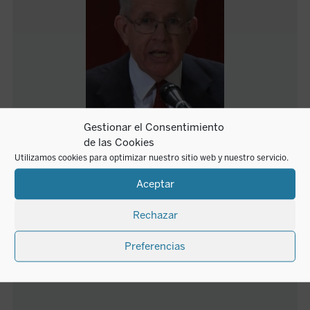
Gestionar el Consentimiento
de las Cookies
John F. Crosby
Utilizamos cookies para optimizar nuestro sitio web y nuestro servicio.
Aceptar
John F. Crosby es profesor en la Universidad
Franciscana de Steubenville (Ohio, USA). Ha sido
Rechazar
profesor de la Universidad de Dallas, del Instituto
Juan Pablo II para Estudios sobre el Matrimonio y la
Preferencias
Familia en Roma, y de la Academia Internacional de
Filosofía en Liechtenstein.