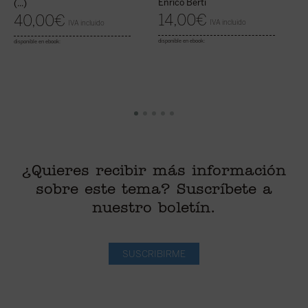
Enrico Berti
(...)
14,00
€
40,00
€
IVA incluido
IVA incluido
di
disponible en ebook:
disponible en ebook:
¿Quieres recibir más información
sobre este tema? Suscríbete a
nuestro boletín.
SUSCRIBIRME