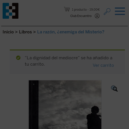
Saltar al contenido.
1 producto
19,00€
Club Encuentro
Inicio
>
Libros
>
La razón, ¿enemiga del Misterio?
“La dignidad del mediocre” se ha añadido a
tu carrito.
Ver carrito