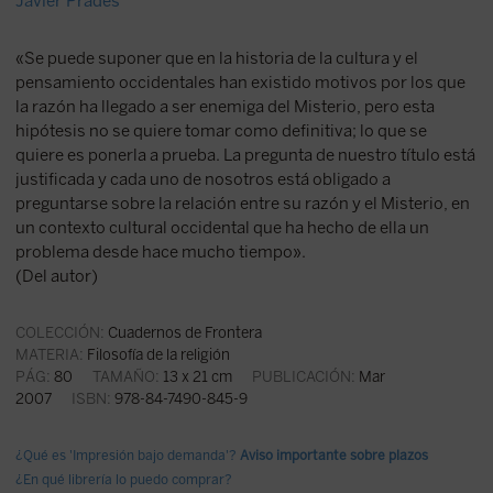
Javier Prades
«Se puede suponer que en la historia de la cultura y el
pensamiento occidentales han existido motivos por los que
la razón ha llegado a ser enemiga del Misterio, pero esta
hipótesis no se quiere tomar como definitiva; lo que se
quiere es ponerla a prueba. La pregunta de nuestro título está
justificada y cada uno de nosotros está obligado a
preguntarse sobre la relación entre su razón y el Misterio, en
un contexto cultural occidental que ha hecho de ella un
problema desde hace mucho tiempo».
(Del autor)
COLECCIÓN:
Cuadernos de Frontera
MATERIA:
Filosofía de la religión
PÁG:
80
TAMAÑO:
13 x 21 cm
PUBLICACIÓN:
Mar
2007
ISBN:
978-84-7490-845-9
¿Qué es 'Impresión bajo demanda'?
Aviso importante sobre plazos
¿En qué librería lo puedo comprar?