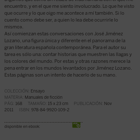
encuentro, y en el que me siento involucrado. Lo que he visto
que ocurre y lo que oigo me acontece a mí también. Si lo
cuento como debe ser, a quien lo lea debe ocurrirle lo
mismo».
Así comienzan estas conversaciones con José Jiménez
Lozano, una figura única y diferente en el panorama de la
gran literatura española contemporánea. Para el autor su
tarea es sólo una: contar historias que muestren las llagas y
los colores del mundo. Por estas y otras razones merece la
pena entrar en los mundos levantados por Jiménez Lozano.
Estas páginas son un intento de hacerlo de su mano.
COLECCIÓN:
Ensayo
MATERIA:
Manuales de ficción
PÁG:
168
TAMAÑO:
15 x 23 cm
PUBLICACIÓN:
Nov
2011
ISBN:
978-84-9920-109-2
disponible en ebook: