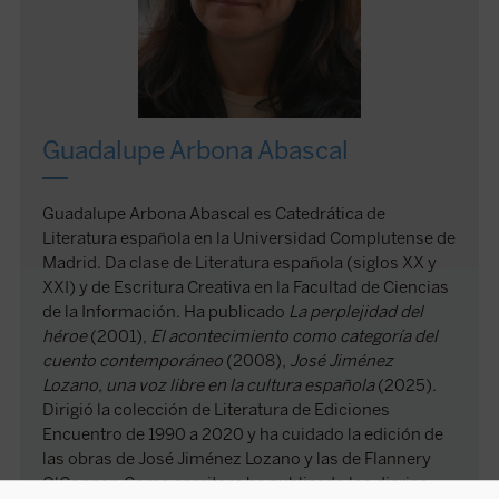
Guadalupe Arbona Abascal
Guadalupe Arbona Abascal es Catedrática de
Literatura española en la Universidad Complutense de
Madrid. Da clase de Literatura española (siglos XX y
XXI) y de Escritura Creativa en la Facultad de Ciencias
de la Información. Ha publicado
La perplejidad del
héroe
(2001),
El acontecimiento como categoría del
cuento contemporáneo
(2008),
José Jiménez
Lozano, una voz libre en la cultura española
(2025).
Dirigió la colección de Literatura de Ediciones
Encuentro de 1990 a 2020 y ha cuidado la edición de
las obras de José Jiménez Lozano y las de Flannery
O'Connor. Como escritora ha publicado los diarios