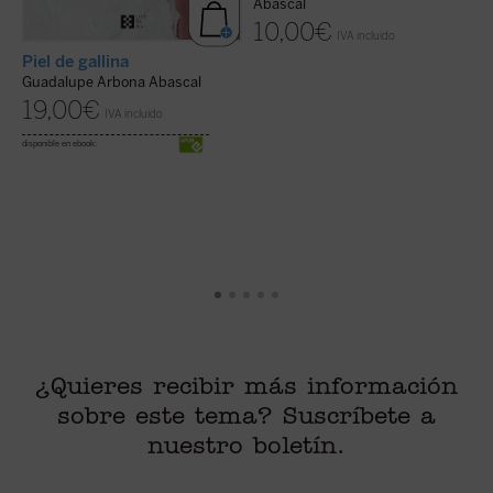
Abascal
10,00
€
IVA incluido
L
Piel de gallina
G
Guadalupe Arbona Abascal
L
19,00
€
IVA incluido
disponible en ebook:
¿Quieres recibir más información
sobre este tema? Suscríbete a
nuestro boletín.