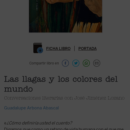
FICHA LIBRO
PORTADA
Compartir libro en
Las llagas y los colores del
mundo
Conversaciones literarias con José Jiménez Lozano
Guadalupe Arbona Abascal
«
¿Cómo definiría usted el cuento?
Digamos que como un retazo de vida humana con el que me