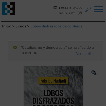
Saltar al contenido.
1 producto
24,00€
Club Encuentro
Inicio
>
Libros
>
Lobos disfrazados de corderos
“Catolicismo y democracia” se ha añadido a
tu carrito.
Ver carrito