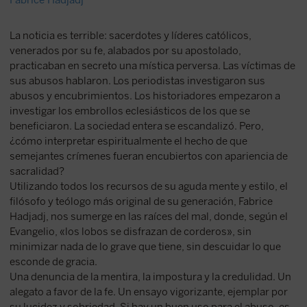
Fabrice Hadjadj
La noticia es terrible: sacerdotes y líderes católicos,
venerados por su fe, alabados por su apostolado,
practicaban en secreto una mística perversa. Las víctimas de
sus abusos hablaron. Los periodistas investigaron sus
abusos y encubrimientos. Los historiadores empezaron a
investigar los embrollos eclesiásticos de los que se
beneficiaron. La sociedad entera se escandalizó. Pero,
¿cómo interpretar espiritualmente el hecho de que
semejantes crímenes fueran encubiertos con apariencia de
sacralidad?
Utilizando todos los recursos de su aguda mente y estilo, el
filósofo y teólogo más original de su generación, Fabrice
Hadjadj, nos sumerge en las raíces del mal, donde, según el
Evangelio, «los lobos se disfrazan de corderos», sin
minimizar nada de lo grave que tiene, sin descuidar lo que
esconde de gracia.
Una denuncia de la mentira, la impostura y la credulidad. Un
alegato a favor de la fe. Un ensayo vigorizante, ejemplar por