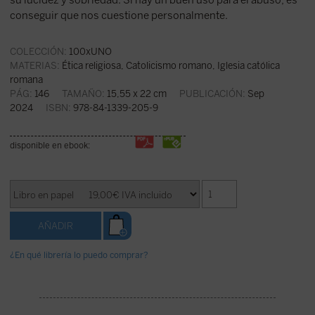
su lucidez y sobriedad. Si hay un buen uso para el abuso, es
conseguir que nos cuestione personalmente.
COLECCIÓN:
100xUNO
MATERIAS:
Ética religiosa
,
Catolicismo romano, Iglesia católica
romana
PÁG:
146
TAMAÑO:
15,55 x 22 cm
PUBLICACIÓN:
Sep
2024
ISBN:
978-84-1339-205-9
disponible en ebook:
¿En qué librería lo puedo comprar?