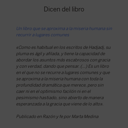
Dicen del libro
Un libro que se aproxima a la miseria humana sin
El trigo 
recurrir a lugares comunes
El trigo
«Como es habitual en los escritos de Hadjadj, su
lo muest
pluma es ágil y afilada, y tiene la capacidad de
guste o 
abordar los asuntos más escabrosos con gracia
las pala
y con verdad, dando que pensar. (…) Es un libro
«Esto es
en el que no se recurre a lugares comunes y que
Iglesia 
se aproxima a la miseria humana con toda la
hombre
profundidad dramática que merece, pero sin
caer ni en el optimismo facilón ni en el
Publica
pesimismo hastiado, sino abierto de manera
Esteban
esperanzada a la gracia que viene de lo alto».
Publicado en Razón y fe por Marta Medina