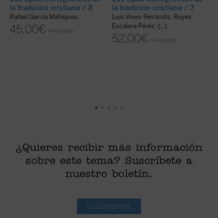
l
la tradición cristiana / 8
la tradición cristiana / 7
R
Rafael García Mahíques
Luis Vives-Ferrándiz, Reyes
J
Escalera Pérez, (...)
45,00
€
IVA incluido
52,00
€
IVA incluido
¿Quieres recibir más información
sobre este tema? Suscríbete a
nuestro boletín.
SUSCRIBIRME