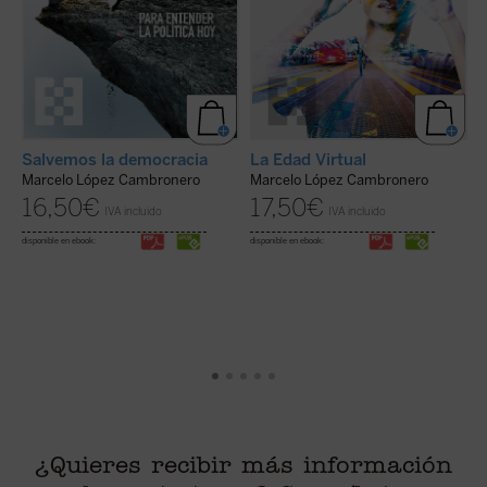
Salvemos la democracia
La Edad Virtual
¿
Marcelo López Cambronero
Marcelo López Cambronero
16,50
€
17,50
€
IVA incluido
IVA incluido
M
disponible en ebook:
disponible en ebook:
di
¿Quieres recibir más información