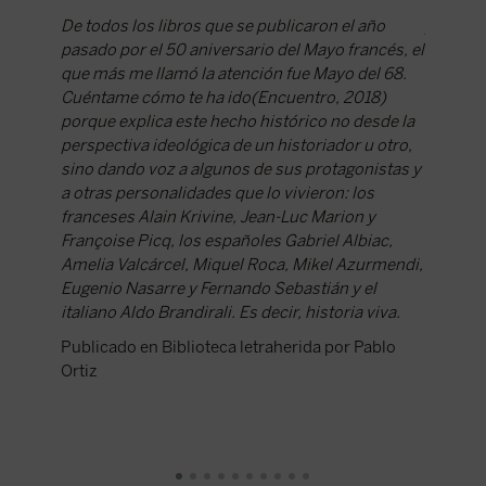
Comence
De todos los libros que se publicaron el año
y que n
pasado por el 50 aniversario del Mayo francés, el
Marcelo,
que más me llamó la atención fue
Mayo del 68.
de inici
Cuéntame cómo te ha ido
(Encuentro, 2018)
cultural
porque explica este hecho histórico no desde la
68"?
perspectiva ideológica de un historiador u otro,
sino dando voz a algunos de sus protagonistas y
Existen
a otras personalidades que lo vivieron: los
en la co
franceses Alain Krivine, Jean-Luc Marion y
de las 
Françoise Picq, los españoles Gabriel Albiac,
progres
Amelia Valcárcel, Miquel Roca, Mikel Azurmendi,
cambios
Eugenio Nasarre y Fernando Sebastián y el
solo al
italiano Aldo Brandirali. Es decir, historia viva.
alcance 
Publicado en Biblioteca letraherida por Pablo
Publica
Ortiz
Moxó S