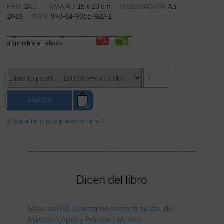
PÁG:
240
TAMAÑO:
15 x 23 cm
PUBLICACIÓN:
Abr
2018
ISBN:
978-84-9055-929-1
disponible en ebook:
¿En qué librería lo puedo comprar?
Dicen del libro
Mayo del 68. Cuéntame cómo te ha ido, de
Entrevis
Marcelo López y Feliciana Merino