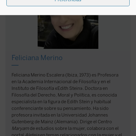
Feliciana Merino
Feliciana Merino Escalera (Ibiza, 1973) es Profesora
en la Academia Internacional de Filosofía y en el
Instituto de Filosofía «Edith Stein». Doctora en
Filosofía del Derecho, Moral y Política, es conocida
especialista en la figura de Edith Stein y habitual
conferenciante sobre su pensamiento. Ha sido
profesora invitada en la Universidad Johannes
Gutenberg de Mainz (Alemania). Dirige el Centro
Maryam
de estudios sobre la mujer, colabora con el
portal
Aleteia
en temas relacionados con la mujer y el