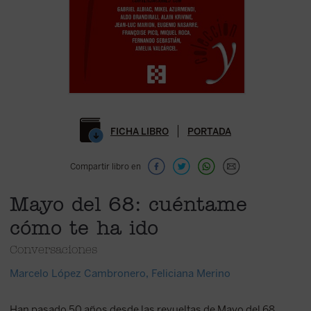
FICHA LIBRO
PORTADA
Compartir libro en
Mayo del 68: cuéntame
cómo te ha ido
Conversaciones
Marcelo López Cambronero
,
Feliciana Merino
Han pasado 50 años desde las revueltas de Mayo del 68,