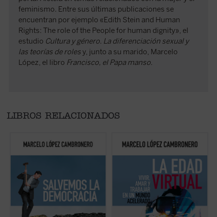
feminismo. Entre sus últimas publicaciones se
encuentran por ejemplo «Edith Stein and Human
Rights: The role of the People for human dignity», el
estudio
Cultura y género. La diferenciación sexual y
las teorías de roles
y, junto a su marido, Marcelo
López, el libro
Francisco, el Papa manso
.
LIBROS RELACIONADOS
Un breve y muy efectivo texto filosófico-
Este libro intenta mostrar que la confusión
Un
político, donde reflexiones ordenadas eficaz
reinante no está causada por este cambio
G
e ingeniosamente sobre el poder, el tiempo,
tecnológico acelerado sino que, más bien,
l
la revolución, la transformación de las
sucedería al revés: una radical
t
sociedades, el papel de las ideologías y la
transformación de nuestra mirada sobre la
si
nueva forma de hacer la guerra, tratan de
realidad habría provocado el inicio de una
f
responder a si vivimos en democracia o, al
nueva época: la Edad Virtual. Cómo
menos, si ...
(ver ficha)
amamos, trabajamos y ...
(ver ficha)