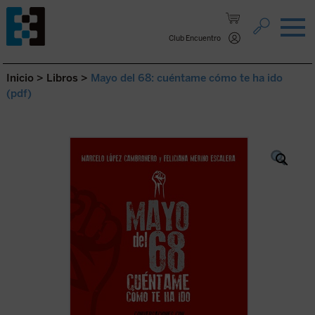
Saltar al contenido.
Club Encuentro
Inicio
>
Libros
>
Mayo del 68: cuéntame cómo te ha ido
(pdf)