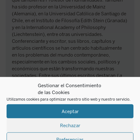
que también es Profesor de Humanidades. También
ha sido profesor en la Universidad de Mainz
(Alemania), en la Universidad Católica de Santiago de
Chile, en el Instituto de Filosofía Edith Stein (Granada)
y en la International Academy of Philosophy
(Liechtenstein), entre otras universidades.
Conferenciante y escritor, sus libros, capítulos y
artículos científicos se han centrado habitualmente
en los problemas del mundo contemporáneo,
especialmente en los cambios sociales, políticos y
económicos que están transformando nuestras
sociedades. Entre sus últimos escritos destacan
La
Edad Virtual
(2019, Encuentro) y
Mayo del 68:
Gestionar el Consentimiento
cuéntame cómo te ha ido
(2018, Encuentro).
de las Cookies
Utilizamos cookies para optimizar nuestro sitio web y nuestro servicio.
AUTORA
Aceptar
Rechazar
Preferencias