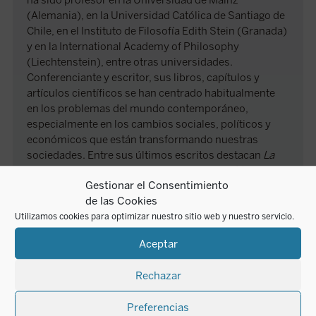
ha sido profesor en la Universidad de Mainz
(Alemania), en la Universidad Católica de Santiago de
Chile, en el Instituto de Filosofía Edith Stein (Granada)
y en la International Academy of Philosophy
(Liechtenstein), entre otras universidades.
Conferenciante y escritor, sus libros, capítulos y
artículos científicos se han centrado habitualmente
en los problemas del mundo contemporáneo,
especialmente en los cambios sociales, políticos y
económicos que están transformando nuestras
sociedades. Entre sus últimos escritos destacan
La
Edad Virtual
(2019, Encuentro) y
Mayo del 68:
Gestionar el Consentimiento
cuéntame cómo te ha ido
(2018, Encuentro).
de las Cookies
Utilizamos cookies para optimizar nuestro sitio web y nuestro servicio.
AUTORA
Aceptar
Rechazar
Preferencias