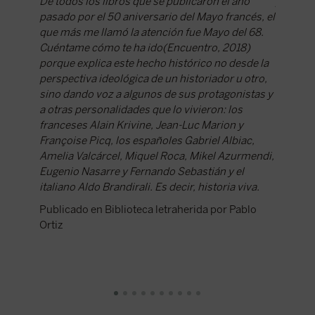
De todos los libros que se publicaron el año
y que n
pasado por el 50 aniversario del Mayo francés, el
Marcelo,
que más me llamó la atención fue
Mayo del 68.
de inici
Cuéntame cómo te ha ido
(Encuentro, 2018)
cultural
porque explica este hecho histórico no desde la
68"?
perspectiva ideológica de un historiador u otro,
sino dando voz a algunos de sus protagonistas y
Existen
a otras personalidades que lo vivieron: los
en la co
franceses Alain Krivine, Jean-Luc Marion y
de las 
Françoise Picq, los españoles Gabriel Albiac,
progres
Amelia Valcárcel, Miquel Roca, Mikel Azurmendi,
cambios
Eugenio Nasarre y Fernando Sebastián y el
solo al
italiano Aldo Brandirali. Es decir, historia viva.
alcance 
Publicado en Biblioteca letraherida por Pablo
Publica
Ortiz
Moxó S