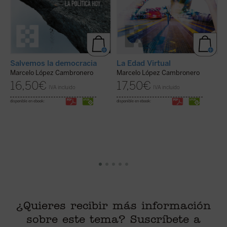
Salvemos la democracia
La Edad Virtual
¿
Marcelo López Cambronero
Marcelo López Cambronero
16,50
€
17,50
€
IVA incluido
IVA incluido
M
disponible en ebook:
disponible en ebook:
di
¿Quieres recibir más información
sobre este tema? Suscríbete a