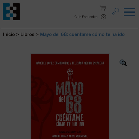
Saltar al contenido.
Club Encuentro
Inicio
>
Libros
>
Mayo del 68: cuéntame cómo te ha ido