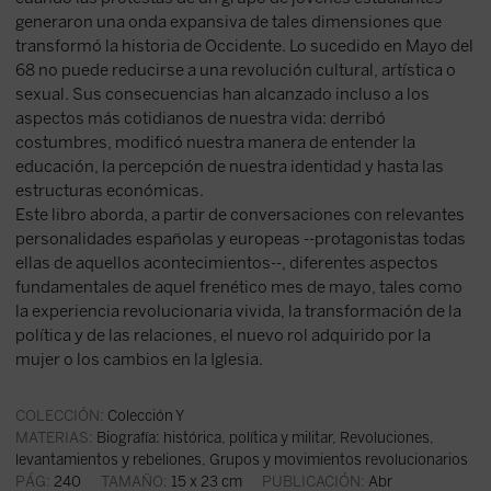
generaron una onda expansiva de tales dimensiones que
transformó la historia de Occidente. Lo sucedido en Mayo del
68 no puede reducirse a una revolución cultural, artística o
sexual. Sus consecuencias han alcanzado incluso a los
aspectos más cotidianos de nuestra vida: derribó
costumbres, modificó nuestra manera de entender la
educación, la percepción de nuestra identidad y hasta las
estructuras económicas.
Este libro aborda, a partir de conversaciones con relevantes
personalidades españolas y europeas --protagonistas todas
ellas de aquellos acontecimientos--, diferentes aspectos
fundamentales de aquel frenético mes de mayo, tales como
la experiencia revolucionaria vivida, la transformación de la
política y de las relaciones, el nuevo rol adquirido por la
mujer o los cambios en la Iglesia.
COLECCIÓN:
Colección Y
MATERIAS:
Biografía: histórica, política y militar
,
Revoluciones,
levantamientos y rebeliones
,
Grupos y movimientos revolucionarios
PÁG:
240
TAMAÑO:
15 x 23 cm
PUBLICACIÓN:
Abr