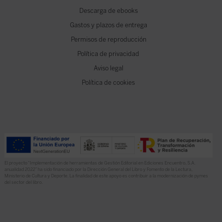
Descarga de ebooks
Gastos y plazos de entrega
Permisos de reproducción
Política de privacidad
Aviso legal
Política de cookies
El proyecto “Implementación de herramientas de Gestión Editorial en Ediciones Encuentro, S.A.
anualidad 2022” ha sido financiado por la Dirección General del Libro y Fomento de la Lectura,
Ministerio de Cultura y Deporte. La finalidad de este apoyo es contribuir a la modernización de pymes
del sector del libro.