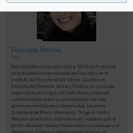
Feliciana Merino
Feliciana Merino Escalera (Ibiza, 1973) es Profesora
en la Academia Internacional de Filosofía y en el
Instituto de Filosofía «Edith Stein». Doctora en
Filosofía del Derecho, Moral y Política, es conocida
especialista en la figura de Edith Stein y habitual
conferenciante sobre su pensamiento. Ha sido
profesora invitada en la Universidad Johannes
Gutenberg de Mainz (Alemania). Dirige el Centro
Maryam
de estudios sobre la mujer, colabora con el
portal
Aleteia
en temas relacionados con la mujer y el
feminismo. Entre sus últimas publicaciones se