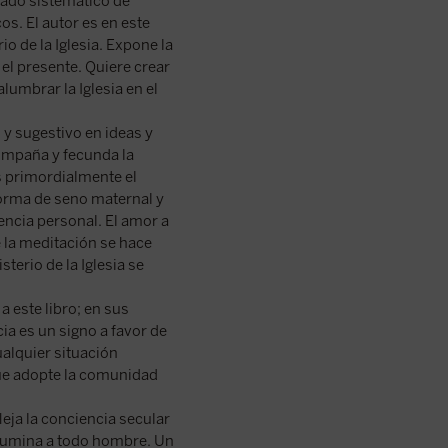
tado sistemático de
os. El autor es en este
io de la Iglesia. Expone la
 el presente. Quiere crear
 alumbrar la Iglesia en el
o y sugestivo en ideas y
compaña y fecunda la
es primordialmente el
forma de seno maternal y
encia personal. El amor a
 la meditación se hace
terio de la Iglesia se
 este libro; en sus
cia es un signo a favor de
ualquier situación
 que adopte la comunidad
leja la conciencia secular
e ilumina a todo hombre. Un