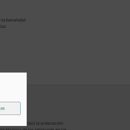
e la banalidad
ubac
ias
 en 1913 y recibió la ordenación
e Historia de las religiones en las