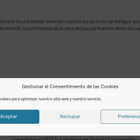
lesia le toca transitar viene en nuestra ayuda la luz de testigos qu
e sentido, la pertinencia de la obra del jesuita francés Henri de L
Gestionar el Consentimiento de las Cookies
ookies para optimizar nuestro sitio web y nuestro servicio.
Henri de Lubac
Aceptar
Rechazar
Preferenc
Henri de Lubac (1896-1991) ingresó en la Compañía de Jesús
sacerdotal en 1927. Fue profesor de Teología fundamental y d