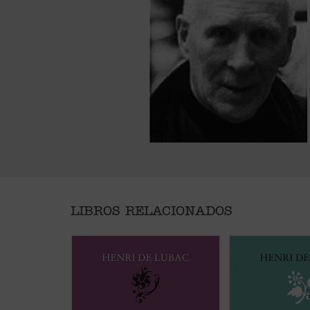
LIBROS RELACIONADOS
Este volumen incluye
Memoria
¿Qué lugar han de 
sobre mis primeros veinte años
y
Iglesia y los cristia
Memoria en torno a mis escritos
.
sociedad contempo
Ambas Memorias nos permiten
el tema dominante 
conocer la vida y la obra de Henri
de Henri de Lubac 