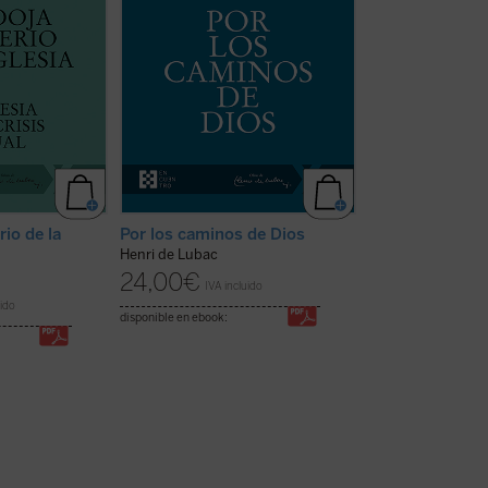
 Frente a una
que han de caracterizar el
--la solidaridad 
as raíces
quehacer teológico de todos los
acontecimiento sa
opa, el teólogo
tiempos, sino también una
humanidad-- y, por
apremiante
realización concreta y fiel de dicho
dimensión «histór
entos de la ...
empeño....
(ver ficha)
significación ...
(ve
rio de la
Por los caminos de Dios
Catolicismo
Henri de Lubac
Henri de Lubac
24,00
€
32,00
€
IVA incluido
IVA inc
uido
disponible en ebook:
disponible en ebook: