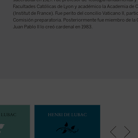
Facultades Católicas de Lyon y académico la Academia de Ci
(Institut de France). Fue perito del concilio Vaticano II, par
Comisión preparatoria. Posteriormente fue miembro de la C
Juan Pablo II lo creó cardenal en 1983.
ocupar la
En esta obra, uno de los
En este gran clás
nos en la
volúmenes más fascinantes de las
programático, de
ránea? Este es
Obras de Henri de Lubac
, el lector
se perfilan los do
de los textos
encontrará no solo una llamada
esenciales de la 
reunidos en el
apasionada al rigor y la hondura
Por un lado, la d