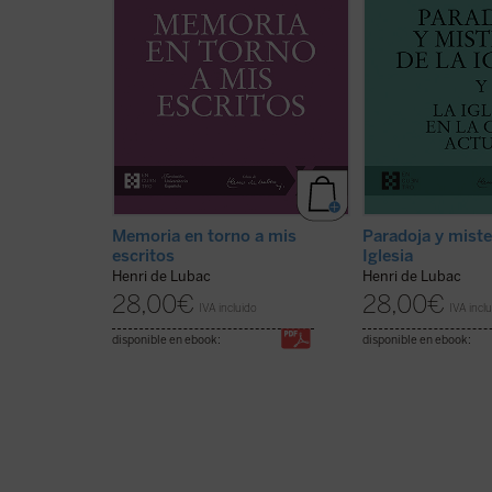
de Lubac desde su nacimiento en
presente volumen.
1896 hasta el final de su período
crisis que sacude l
militar en 1917, y desde el
espirituales de Eur
comienzo de su vida como
jesuita considera 
profesor en 1929 hasta ...
(ver
volver a los fundam
ficha)
(ver ficha)
Memoria en torno a mis
Paradoja y miste
escritos
Iglesia
Henri de Lubac
Henri de Lubac
28,00
€
28,00
€
IVA incluido
IVA incl
disponible en ebook:
disponible en ebook: