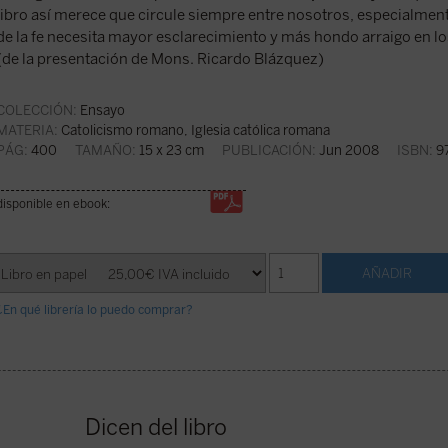
libro así merece que circule siempre entre nosotros, especialment
de la fe necesita mayor esclarecimiento y más hondo arraigo en lo
(de la presentación de Mons. Ricardo Blázquez)
COLECCIÓN:
Ensayo
MATERIA:
Catolicismo romano, Iglesia católica romana
PÁG:
400
TAMAÑO:
15 x 23 cm
PUBLICACIÓN:
Jun 2008
ISBN:
97
disponible en ebook:
¿En qué librería lo puedo comprar?
Dicen del libro