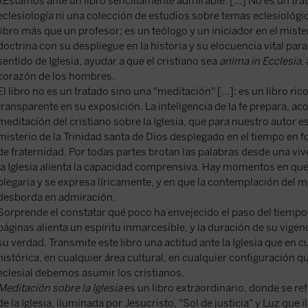
«Estamos ante un libro sencillamente admirable. [...] No es un tra
eclesiología ni una colección de estudios sobre temas eclesiológic
libro más que un profesor; es un teólogo y un iniciador en el mister
doctrina con su despliegue en la historia y su elocuencia vital para
sentido de Iglesia, ayudar a que el cristiano sea
anima in Ecclesia
,
corazón de los hombres.
El libro no es un tratado sino una "meditación" [...]: es un libro ric
transparente en su exposición. La inteligencia de la fe prepara, a
meditación del cristiano sobre la Iglesia, que para nuestro autor 
misterio de la Trinidad santa de Dios desplegado en el tiempo en 
de fraternidad. Por todas partes brotan las palabras desde una viv
la Iglesia alienta la capacidad comprensiva. Hay momentos en que
plegaria y se expresa líricamente, y en que la contemplación del mis
desborda en admiración.
Sorprende el constatar qué poco ha envejecido el paso del tiempo a
páginas alienta un espíritu inmarcesible, y la duración de su vigen
su verdad. Transmite este libro una actitud ante la Iglesia que en c
histórica, en cualquier área cultural, en cualquier configuración
eclesial debemos asumir los cristianos.
Meditación sobre la Iglesia
es un libro extraordinario, donde se ref
de la Iglesia, iluminada por Jesucristo, "Sol de justicia" y Luz qu