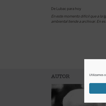
De Lubac para hoy
En este momento difícil que a la Ig
ambiental tiende a archivar. En est
Utilizamos c
AUTOR